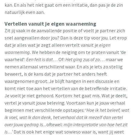
kan. En als het niet gaat om een irritatie, dan pas je de zin
natuurlijk even aan.
Vertellen vanuit je eigen waarneming
Zit jij vaak in de aanvallende positie of voelt je partner zich
snel aangevallen door jou? Dan is deze tip voor jou. Let erop
dat je alles wat je zegt alleen vertelt vanuit je
eigen
waarneming.
We hebben de neiging om te praten vanuit ‘de
waarheid’:
Een feit is dat
… Of:
Het ging zus of zo
… maar we
nemen allemaal verschillend waar. En als je iets zo stellig
beweert, is de kans dat je partner het anders heeft
waargenomen groot. Je blijft hangen in een discussie en
komt niet toe aan het vertellen van de betreffende irritatie.
Je voelt je niet gehoord. Kortom: het gaat mis. Wat je deelt,
vertel je vanuit jouw beleving. Voortaan kun je jouw verhaal
beginnen met verschillende opstapjes: ‘
Hoe ik het beleef, wat
ik voel, wat ik dan denk, het verhaal dat ik mezelf dan vertel
over jouw gedrag is...
oftewel:
mijn interpretatie van hoe het zit
is…’
Dat is ook het enige wat sowieso waar is, want jij weet