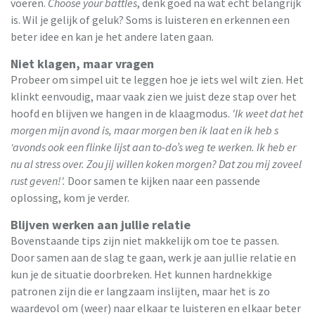
voeren.
Choose your battles
, denk goed na wat echt belangrijk
is. Wil je gelijk of geluk? Soms is luisteren en erkennen een
beter idee en kan je het andere laten gaan.
Niet klagen, maar vragen
Probeer om simpel uit te leggen hoe je iets wel wilt zien. Het
klinkt eenvoudig, maar vaak zien we juist deze stap over het
hoofd en blijven we hangen in de klaagmodus.
'Ik weet dat het
morgen mijn avond is, maar morgen ben ik laat en ik heb s
‘avonds ook een flinke lijst aan to-do’s weg te werken. Ik heb er
nu al stress over. Zou jij willen koken morgen? Dat zou mij zoveel
rust geven!'.
Door samen te kijken naar een passende
oplossing, kom je verder.
Blijven werken aan jullie relatie
Bovenstaande tips zijn niet makkelijk om toe te passen.
Door samen aan de slag te gaan, werk je aan jullie relatie en
kun je de situatie doorbreken. Het kunnen hardnekkige
patronen zijn die er langzaam inslijten, maar het is zo
waardevol om (weer) naar elkaar te luisteren en elkaar beter