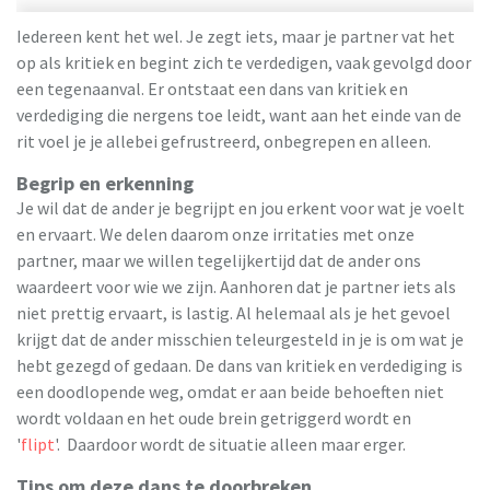
Iedereen kent het wel. Je zegt iets, maar je partner vat het
op als kritiek en begint zich te verdedigen, vaak gevolgd door
een tegenaanval. Er ontstaat een dans van kritiek en
verdediging die nergens toe leidt, want aan het einde van de
rit voel je je allebei gefrustreerd, onbegrepen en alleen.
Begrip en erkenning
Je wil dat de ander je begrijpt en jou erkent voor wat je voelt
en ervaart. We delen daarom onze irritaties met onze
partner, maar we willen tegelijkertijd dat de ander ons
waardeert voor wie we zijn. Aanhoren dat je partner iets als
niet prettig ervaart, is lastig. Al helemaal als je het gevoel
krijgt dat de ander misschien teleurgesteld in je is om wat je
hebt gezegd of gedaan. De dans van kritiek en verdediging is
een doodlopende weg, omdat er aan beide behoeften niet
wordt voldaan en het oude brein getriggerd wordt en
'
flipt
'. Daardoor wordt de situatie alleen maar erger.
Tips om deze dans te doorbreken