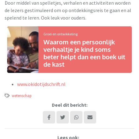
Door middel van spelletjes, verhalen en activiteiten worden
de lezers gestimuleerd om op ontdekkingsreis te gaan en al
spelend te leren. Ook leuk voor ouders.
Groei en ontwikkeling
Waarom een persoonlijk
verhaaltje je kind soms
beter helpt dan een boek uit
de kast
www.okidotijdschrift.nl
wetenschap
Deel dit bericht:
Lees ook: