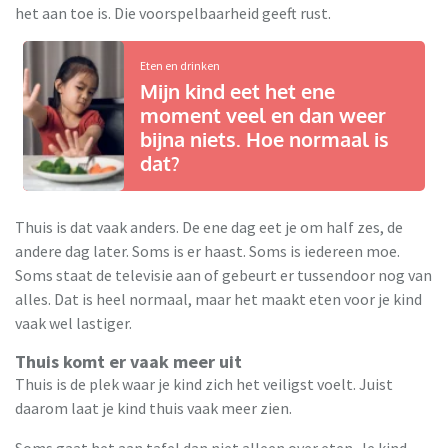
het aan toe is. Die voorspelbaarheid geeft rust.
Eten en drinken
Mijn kind eet het ene
moment veel en dan weer
bijna niets. Hoe normaal is
dat?
Thuis is dat vaak anders. De ene dag eet je om half zes, de
andere dag later. Soms is er haast. Soms is iedereen moe.
Soms staat de televisie aan of gebeurt er tussendoor nog van
alles. Dat is heel normaal, maar het maakt eten voor je kind
vaak wel lastiger.
Thuis komt er vaak meer uit
Thuis is de plek waar je kind zich het veiligst voelt. Juist
daarom laat je kind thuis vaak meer zien.
Soms gaat het aan tafel dan niet alleen over eten. Je kind