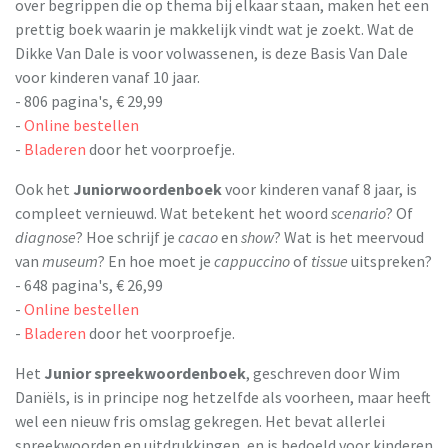
over begrippen die op thema bij elkaar staan, maken het een
prettig boek waarin je makkelijk vindt wat je zoekt. Wat de
Dikke Van Dale is voor volwassenen, is deze Basis Van Dale
voor kinderen vanaf 10 jaar.
- 806 pagina's, € 29,99
-
Online bestellen
-
Bladeren
door het voorproefje.
Ook het
Juniorwoordenboek
voor kinderen vanaf 8 jaar, is
compleet vernieuwd. Wat betekent het woord
scenario
? Of
diagnose
? Hoe schrijf je
cacao
en
show
? Wat is het meervoud
van
museum
? En hoe moet je
cappuccino
of
tissue
uitspreken?
- 648 pagina's, € 26,99
-
Online bestellen
-
Bladeren
door het voorproefje.
Het
Junior spreekwoordenboek
, geschreven door Wim
Daniëls, is in principe nog hetzelfde als voorheen, maar heeft
wel een nieuw fris omslag gekregen. Het bevat allerlei
spreekwoorden en uitdrukkingen, en is bedoeld voor kinderen