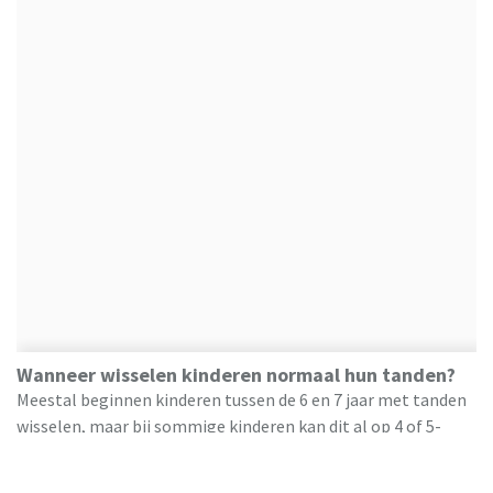
Wanneer wisselen kinderen normaal hun tanden?
Meestal beginnen kinderen tussen de 6 en 7 jaar met tanden
wisselen, maar bij sommige kinderen kan dit al op 4 of 5-
jarige leeftijd gebeuren. En als je kind 8 is en nog geen enkele
tand is uitgevallen? Ook dan is er vaak geen reden tot zorgen.