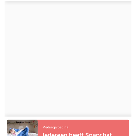
Mediaopvoeding
Iedereen heeft Snapchat