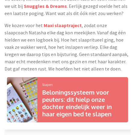
we uit bij
Snuggles & Dreams
.
Eerlijk gezegd voelde het als
een laatste poging. Want wat als dit óók niet zou werken?
We kozen voor het
Maxi slaaptraject
, zodat onze
slaapcoach Natasha elke dag kon meekijken. Vanaf dag één
hielden we een logboek bij. Hoe het slaapritueel ging, hoe
vaak ze wakker werd, hoe het inslapen verliep. Elke dag
kregen we daarop tips en bijsturing. Geen standaard aanpak,
maar echt meedenken met ons gezin en met haar karakter.
Dat gaf meteen rust. We hoefden het niet alleen te doen.
Slapen
Beloningssysteem voor
peuters: dit hielp onze
dochter eindelijk weer in
haar eigen bed te slapen