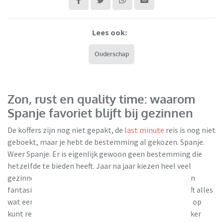
Lees ook:
Ouderschap
Zon, rust en quality time: waarom
Spanje favoriet blijft bij gezinnen
De koffers zijn nog niet gepakt, de
last minute
reis is nog niet
geboekt, maar je hebt de bestemming al gekozen. Spanje.
Weer Spanje. Er is eigenlijk gewoon geen bestemming die
hetzelfde te bieden heeft. Jaar na jaar kiezen heel veel
gezinnen voor hetzelfde land en dat is geen gebrek aan
fantasie. Het is gewoon een slimme keuze. Spanje heeft alles
TUI
wat een goede gezinsvakantie nodig heeft: zon waar je op
kunt rekenen, stranden die voor iedereen leuk zijn, lekker