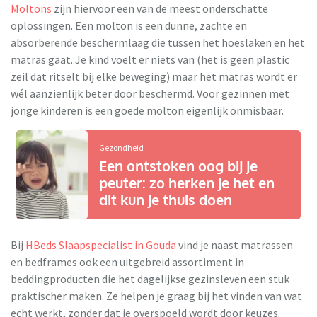
Moltons
zijn hiervoor een van de meest onderschatte
oplossingen. Een molton is een dunne, zachte en
absorberende beschermlaag die tussen het hoeslaken en het
matras gaat. Je kind voelt er niets van (het is geen plastic
zeil dat ritselt bij elke beweging) maar het matras wordt er
wél aanzienlijk beter door beschermd. Voor gezinnen met
jonge kinderen is een goede molton eigenlijk onmisbaar.
Gezondheid
Een ontstoken oog bij je
peuter: zo herken je het en
dit kun je thuis doen
Bij
HBeds Slaapspecialist in Gouda
vind je naast matrassen
en bedframes ook een uitgebreid assortiment in
beddingproducten die het dagelijkse gezinsleven een stuk
praktischer maken. Ze helpen je graag bij het vinden van wat
echt werkt, zonder dat je overspoeld wordt door keuzes.