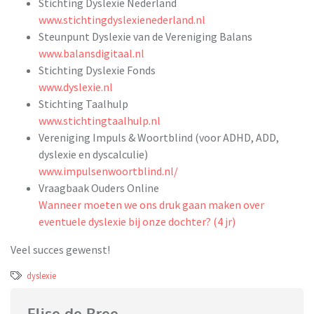
Stichting Dyslexie Nederland
www.stichtingdyslexienederland.nl
Steunpunt Dyslexie van de Vereniging Balans
www.balansdigitaal.nl
Stichting Dyslexie Fonds
www.dyslexie.nl
Stichting Taalhulp
www.stichtingtaalhulp.nl
Vereniging Impuls & Woortblind (voor ADHD, ADD,
dyslexie en dyscalculie)
www.impulsenwoortblind.nl/
Vraagbaak Ouders Online
Wanneer moeten we ons druk gaan maken over
eventuele dyslexie bij onze dochter? (4 jr)
Veel succes gewenst!
dyslexie
Elise de Bree