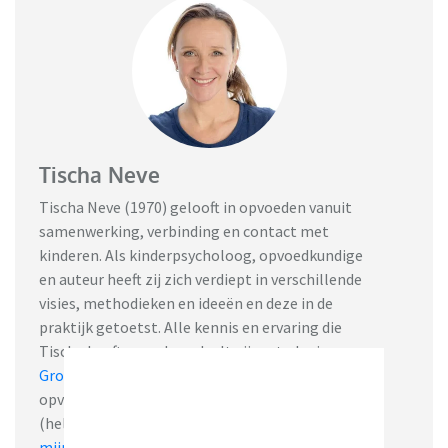
Tischa Neve
Tischa Neve (1970) gelooft in opvoeden vanuit
samenwerking, verbinding en contact met
kinderen. Als kinderpsycholoog, opvoedkundige
en auteur heeft zij zich verdiept in verschillende
visies, methodieken en ideeën en deze in de
praktijk getoetst. Alle kennis en ervaring die
Tischa heeft opgedaan deelt zij met plezier op
Groot & Klein
in webinars, coaching, (online)
opvoedcursussen, blogs en boeken. Luister jij al
(helemaal gratis!) naar haar podcast ‘
Even over
mijn kind
’ waarin zij met ouders praat over hun