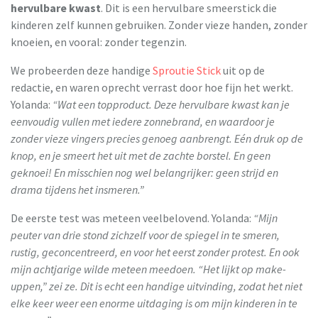
hervulbare kwast
.
Dit is een hervulbare smeerstick die
kinderen zelf kunnen gebruiken. Zonder vieze handen, zonder
knoeien, en vooral: zonder tegenzin.
We probeerden deze handige
Sproutie Stick
uit op de
redactie, en waren oprecht verrast door hoe fijn het werkt.
Yolanda:
“Wat een topproduct. Deze hervulbare kwast kan je
eenvoudig vullen met iedere zonnebrand, en waardoor je
zonder vieze vingers precies genoeg aanbrengt. Eén druk op de
knop, en je smeert het uit met de zachte borstel. En geen
geknoei! En misschien nog wel belangrijker: geen strijd en
drama tijdens het insmeren.”
De eerste test was meteen veelbelovend. Yolanda:
“Mijn
peuter van drie stond zichzelf voor de spiegel in te smeren,
rustig, geconcentreerd, en voor het eerst zonder protest. En ook
mijn achtjarige wilde meteen meedoen. “Het lijkt op make-
uppen,” zei ze. Dit is echt een handige uitvinding, zodat het niet
elke keer weer een enorme uitdaging is om mijn kinderen in te