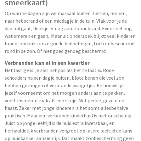
smeerkaart)
Op warme dagen zijn we massaal buiten: fietsen, rennen,
naar het strand of een middagje in de tuin. Vlak voor je de
deur uitgaat, denk je er nog aan: zonnebrand. Even snel nog
wat smeren en gaan. Maar uit onderzoek blijkt: veel kinderen
Sproutie
lopen, ondanks onze goede bedoelingen, toch onbeschermd
rond in de zon. Of niet goed genoeg beschermd.
Verbranden kan al in een kwartier
Het lastige is: je ziet het pas als het te laat is. Rode
schouders na een dagje buiten, blote benen die veel zon
hebben gevangen of verbrande wangetjes. En hoewel je
jezelf voorneemt om het morgen anders aan te pakken,
voelt insmeren vaak als een strijd. Met gedoe, gezeur en
haast. Zeker met jonge kinderen is het soms allesbehalve
praktisch. Maar een verbrande kinderhuid is niet onschuldig.
Juist op jonge leeftijd is de huid extra kwetsbaar, en
herhaaldelijk verbranden vergroot op latere leeftijd de kans
op huidkanker aanzienlijk. Dat maakt zonbescherming geen