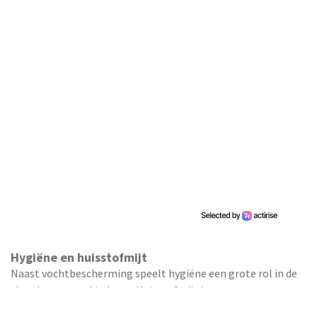
Hygiëne en huisstofmijt
Naast vochtbescherming speelt hygiëne een grote rol in de
slaapkamer van kinderen. Huisstofmijt is een
veelvoorkomende oorzaak van allergische klachten, en