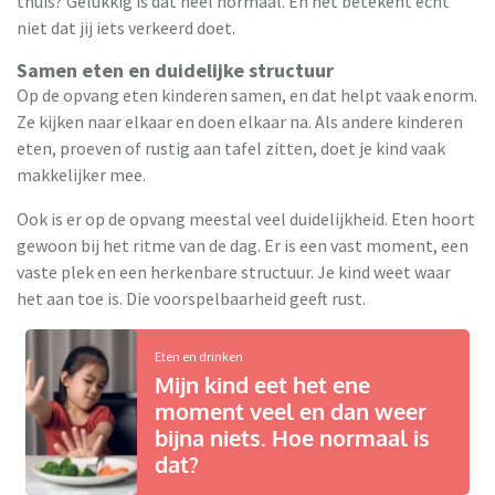
thuis? Gelukkig is dat heel normaal. En het betekent echt
niet dat jij iets verkeerd doet.
Samen eten en duidelijke structuur
Op de opvang eten kinderen samen, en dat helpt vaak enorm.
Ze kijken naar elkaar en doen elkaar na. Als andere kinderen
eten, proeven of rustig aan tafel zitten, doet je kind vaak
makkelijker mee.
Ook is er op de opvang meestal veel duidelijkheid. Eten hoort
gewoon bij het ritme van de dag. Er is een vast moment, een
vaste plek en een herkenbare structuur. Je kind weet waar
het aan toe is. Die voorspelbaarheid geeft rust.
Eten en drinken
Mijn kind eet het ene
moment veel en dan weer
bijna niets. Hoe normaal is
dat?