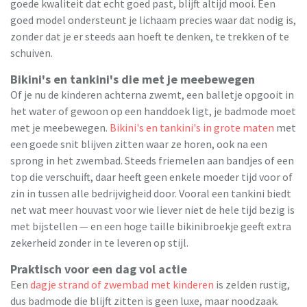
goede kwaliteit dat echt goed past, blijft altijd mooi. Een
goed model ondersteunt je lichaam precies waar dat nodig is,
zonder dat je er steeds aan hoeft te denken, te trekken of te
schuiven.
Bikini's en tankini's die met je meebewegen
Of je nu de kinderen achterna zwemt, een balletje opgooit in
het water of gewoon op een handdoek ligt, je badmode moet
met je meebewegen.
Bikini's en tankini's in grote maten
met
een goede snit blijven zitten waar ze horen, ook na een
sprong in het zwembad. Steeds friemelen aan bandjes of een
top die verschuift, daar heeft geen enkele moeder tijd voor of
zin in tussen alle bedrijvigheid door. Vooral een tankini biedt
net wat meer houvast voor wie liever niet de hele tijd bezig is
met bijstellen — en een hoge taille bikinibroekje geeft extra
zekerheid zonder in te leveren op stijl.
Praktisch voor een dag vol actie
Een
dagje strand of zwembad met kinderen
is zelden rustig,
dus badmode die blijft zitten is geen luxe, maar noodzaak.