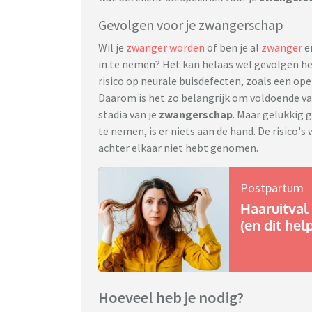
Gevolgen voor je zwangerschap
Wil je
zwanger worden
of ben je al
zwanger
en
in te nemen? Het kan helaas wel gevolgen he
risico op neurale buisdefecten, zoals een op
Daarom is het zo belangrijk om voldoende van
stadia van je
zwangerschap
. Maar gelukkig 
te nemen, is er niets aan de hand. De risico'
achter elkaar niet hebt genomen.
Postpartum
Haaruitval 
(en dit hel
Hoeveel heb je nodig?