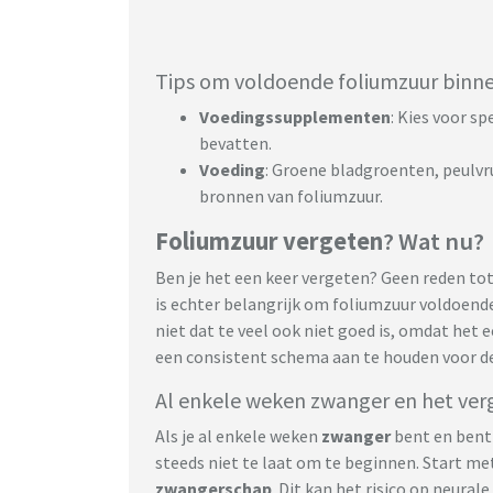
Tips om voldoende foliumzuur binnen
Voedingssupplementen
: Kies voor s
bevatten.
Voeding
: Groene bladgroenten, peulvru
bronnen van foliumzuur.
Foliumzuur vergeten
? Wat nu?
Ben je het een keer vergeten? Geen reden tot
is echter belangrijk om foliumzuur voldoen
niet dat te veel ook niet goed is, omdat het 
een consistent schema aan te houden voor de
Al enkele weken zwanger en het ver
Als je al enkele weken
zwanger
bent en bent 
steeds niet te laat om te beginnen. Start me
zwangerschap
. Dit kan het risico op neural