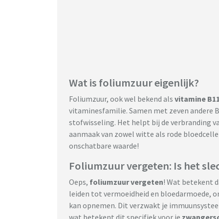
Wat is foliumzuur eigenlijk?
Foliumzuur, ook wel bekend als
vitamine B1
vitaminesfamilie. Samen met zeven andere B-v
stofwisseling. Het helpt bij de verbranding 
aanmaak van zowel witte als rode bloedcellen
onschatbare waarde!
Foliumzuur vergeten: Is het sle
Oeps,
foliumzuur vergeten
! Wat betekent d
leiden tot vermoeidheid en bloedarmoede, om
kan opnemen. Dit verzwakt je immuunsysteem
wat betekent dit specifiek voor je
zwangers