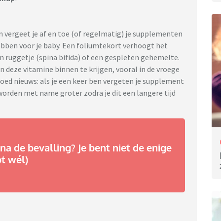
 vergeet je af en toe (of regelmatig) je supplementen
bben voor je baby. Een foliumtekort verhoogt het
en ruggetje (spina bifida) of een gespleten gehemelte.
 deze vitamine binnen te krijgen, vooral in de vroege
goed nieuws: als je een keer ben vergeten je supplement
s worden met name groter zodra je dit een langere tijd
na de bevalling? Je bent niet de enige
pt wél)