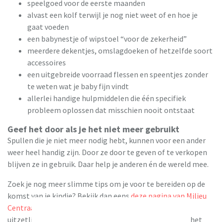
speelgoed voor de eerste maanden
alvast een kolf terwijl je nog niet weet of en hoe je
gaat voeden
een babynestje of wipstoel “voor de zekerheid”
meerdere dekentjes, omslagdoeken of hetzelfde soort
accessoires
een uitgebreide voorraad flessen en speentjes zonder
te weten wat je baby fijn vindt
allerlei handige hulpmiddelen die één specifiek
probleem oplossen dat misschien nooit ontstaat
Geef het door als je het niet meer gebruikt
Spullen die je niet meer nodig hebt, kunnen voor een ander
weer heel handig zijn. Door ze door te geven of te verkopen
blijven ze in gebruik. Daar help je anderen én de wereld mee.
Zoek je nog meer slimme tips om je voor te bereiden op de
komst van je kindje? Bekijk dan eens
deze pagina van Milieu
Centraal
met uitgebreide tips voor het besparen op
uitzetlijstjes en praktische dingen om op te letten bij het