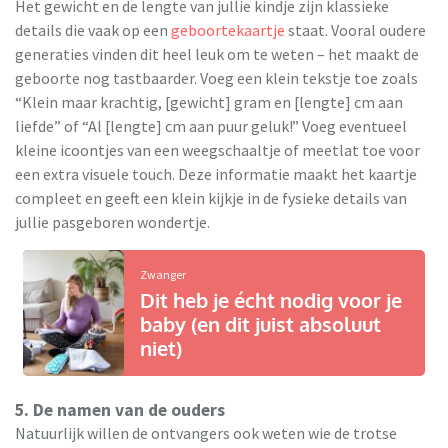
Het gewicht en de lengte van jullie kindje zijn klassieke
details die vaak op een
geboortekaartje
staat. Vooral oudere
generaties vinden dit heel leuk om te weten – het maakt de
geboorte nog tastbaarder. Voeg een klein tekstje toe zoals
“Klein maar krachtig, [gewicht] gram en [lengte] cm aan
liefde” of “Al [lengte] cm aan puur geluk!” Voeg eventueel
kleine icoontjes van een weegschaaltje of meetlat toe voor
een extra visuele touch. Deze informatie maakt het kaartje
compleet en geeft een klein kijkje in de fysieke details van
jullie pasgeboren wondertje.
Zwanger
Dit heb je écht nodig voor je
baby (en dit juist absoluut
niet)
5. De namen van de ouders
Natuurlijk willen de ontvangers ook weten wie de trotse