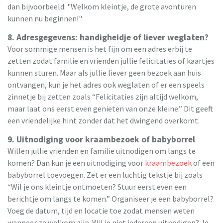
dan bijvoorbeeld: "Welkom kleintje, de grote avonturen
kunnen nu beginnen!"
8. Adresgegevens: handigheidje of liever weglaten?
Voor sommige mensen is het fijn om een adres erbij te
zetten zodat familie en vrienden jullie felicitaties of kaartjes
kunnen sturen. Maar als jullie liever geen bezoek aan huis
ontvangen, kun je het adres ook weglaten of er een speels
zinnetje bij zetten zoals “Felicitaties zijn altijd welkom,
maar laat ons eerst even genieten van onze kleine.” Dit geeft
een vriendelijke hint zonder dat het dwingend overkomt.
9. Uitnodiging voor kraambezoek of babyborrel
Willen jullie vrienden en familie uitnodigen om langs te
komen? Dan kun je een uitnodiging voor
kraambezoek
of een
babyborrel toevoegen. Zet er een luchtig tekstje bij zoals
“Wil je ons kleintje ontmoeten? Stuur eerst even een
berichtje om langs te komen.” Organiseer je een babyborrel?
Voeg de datum, tijd en locatie toe zodat mensen weten
wanneer ze welkom zijn. Wil je niet iedereen uitnodigen? Je