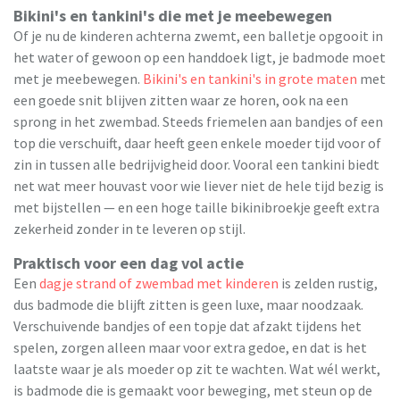
Bikini's en tankini's die met je meebewegen
Of je nu de kinderen achterna zwemt, een balletje opgooit in
het water of gewoon op een handdoek ligt, je badmode moet
met je meebewegen.
Bikini's en tankini's in grote maten
met
een goede snit blijven zitten waar ze horen, ook na een
sprong in het zwembad. Steeds friemelen aan bandjes of een
top die verschuift, daar heeft geen enkele moeder tijd voor of
zin in tussen alle bedrijvigheid door. Vooral een tankini biedt
net wat meer houvast voor wie liever niet de hele tijd bezig is
met bijstellen — en een hoge taille bikinibroekje geeft extra
zekerheid zonder in te leveren op stijl.
Praktisch voor een dag vol actie
Een
dagje strand of zwembad met kinderen
is zelden rustig,
dus badmode die blijft zitten is geen luxe, maar noodzaak.
Verschuivende bandjes of een topje dat afzakt tijdens het
spelen, zorgen alleen maar voor extra gedoe, en dat is het
laatste waar je als moeder op zit te wachten. Wat wél werkt,
is badmode die is gemaakt voor beweging, met steun op de