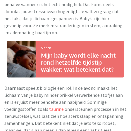
behalve wanneer ik het echt nodig heb. Dat komt deels
doordat jouw stressniveau hoger ligt. Je wilt zo graag dat
het lukt, dat je lichaam gespannen is. Baby’s zijn hier
gevoelig voor. Ze merken veranderingen in stem, aanraking
en ademhaling haarfijn op.
Slapen
Mijn baby wordt elke nacht
rond hetzelfde tijdstip
wakker: wat betekent dat?
Daarnaast speelt biologie een rol. In de avond maakt het
lichaam van je baby minder prikkel verwerkende stofjes aan
en is er juist meer behoefte aan nabijheid. Sommige
voedingsstoffen zoals
taurine
ondersteunen processen in het
zenuwstelsel, wat laat zien hoe sterk slaap en ontspanning
samenhangen. Dat betekent niet dat je iets tekortdoet,
maar wel dat slaap meer is dan alleen een vast ritueel.