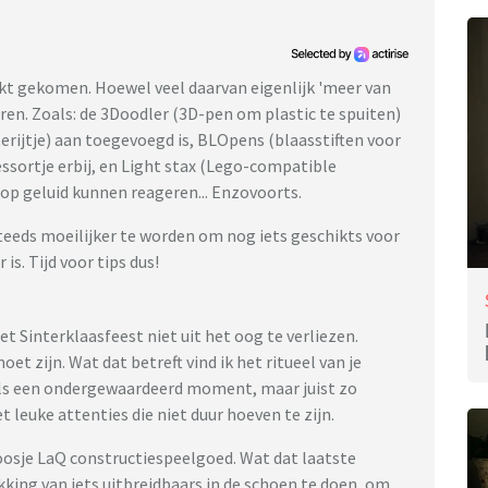
rkt gekomen. Hoewel veel daarvan eigenlijk 'meer van
waren. Zoals: de 3Doodler (3D-pen om plastic te spuiten)
rijtje) aan toegevoegd is, BLOpens (blaasstiften voor
ssortje erbij, en Light stax (Lego-compatible
op geluid kunnen reageren... Enzovoorts.
teeds moeilijker te worden om nog iets geschikts voor
is. Tijd voor tips dus!
t Sinterklaasfeest niet uit het oog te verliezen.
 zijn. Wat dat betreft vind ik het ritueel van je
ls een ondergewaardeerd moment, maar juist zo
 leuke attenties die niet duur hoeven te zijn.
oosje LaQ constructiespeelgoed. Wat dat laatste
akking van iets uitbreidbaars in de schoen te doen, om