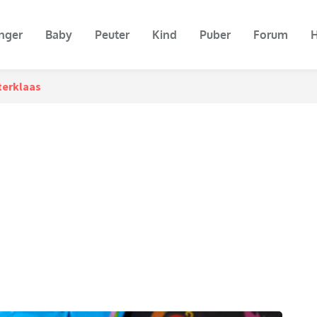
nger
Baby
Peuter
Kind
Puber
Forum
H
terklaas