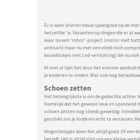
Er is weer allerlei nieuw speelgoed op de ma
hetzelfde' is. Varianten op dingen die er al 
waar nu een 'robot'-project (motor met batte
airbrush) maar nu met een elektrisch compre
bouwblokjes met Led-verlichting) die nu ook 
Al met al lijkt het door het enorme aanbod s
je kinderen te vinden. Wat ook nog betaalbaar 
Schoen zetten
Het belangrijkste is om de gedachte achter he
Namelijk dat het gewoon leuk en spannend moet
schoen zetten nog steeds geweldig. Inmidde
geschikt om je kinderen echt te verrassen. Met
Vingerlampjes doen het altijd goed. Of een d
betreft: het is altijd slim om een kleine verp