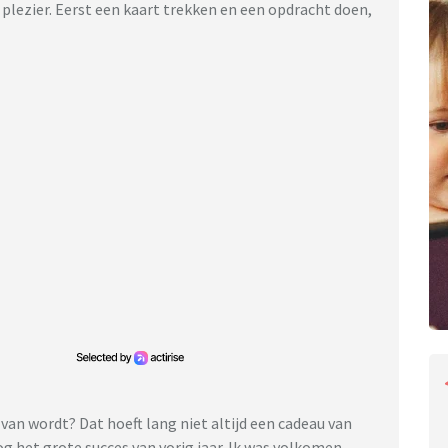
 plezier. Eerst een kaart trekken en een opdracht doen,
 van wordt? Dat hoeft lang niet altijd een cadeau van
 nog het grote succes van vorig jaar. Ik was volkomen