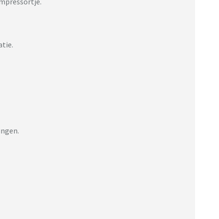
ompressortje.
tie.
ingen.