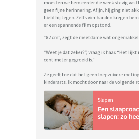
moesten we hem eerder die week stevig vasth
geen fijne herinnering. Afijn, hij ging niet 
hield hij tegen. Zelfs vier handen kregen hem
er een spannende film opstond.
“82 cm”, zegt de meetdame wat ongemakkeli
“Weet je dat zeker?”, vraag ik haar. “Het lij
centimeter gegroeid is.”
Ze geeft toe dat het geen loepzuivere meting
kinderarts. Ik mocht door naar de volgende r
Slapen
Een slaapcoach
slapen: zo he