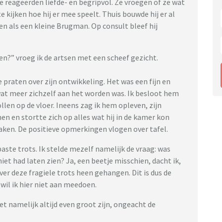
Ze reageerden liefde- en begripvol. Ze vroegen of ze wat
kijken hoe hij er mee speelt. Thuis bouwde hij er al
len als een kleine Brugman. Op consult bleef hij
ien?” vroeg ik de artsen met een scheef gezicht.
 praten over zijn ontwikkeling. Het was een fijn en
wat meer zichzelf aan het worden was. Ik besloot hem
llen op de vloer. Ineens zag ik hem opleven, zijn
en en stortte zich op alles wat hij in de kamer kon
aken. De positieve opmerkingen vlogen over tafel.
aste trots. Ik stelde mezelf namelijk de vraag: was
niet had laten zien? Ja, een beetje misschien, dacht ik,
er deze fragiele trots heen gehangen. Dit is dus de
 wil ik hier niet aan meedoen.
 namelijk altijd even groot zijn, ongeacht de