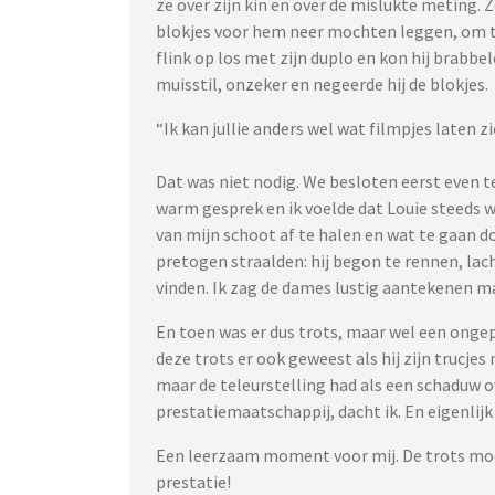
ze over zijn kin en over de mislukte meting. 
blokjes voor hem neer mochten leggen, om te 
flink op los met zijn duplo en kon hij brabbe
muisstil, onzeker en negeerde hij de blokjes.
“Ik kan jullie anders wel wat filmpjes laten z
Dat was niet nodig. We besloten eerst even te
warm gesprek en ik voelde dat Louie steeds 
van mijn schoot af te halen en wat te gaan do
pretogen straalden: hij begon te rennen, lach
vinden. Ik zag de dames lustig aantekenen m
En toen was er dus trots, maar wel een ongep
deze trots er ook geweest als hij zijn trucjes 
maar de teleurstelling had als een schaduw ov
prestatiemaatschappij, dacht ik. En eigenlijk
Een leerzaam moment voor mij. De trots moet
prestatie!