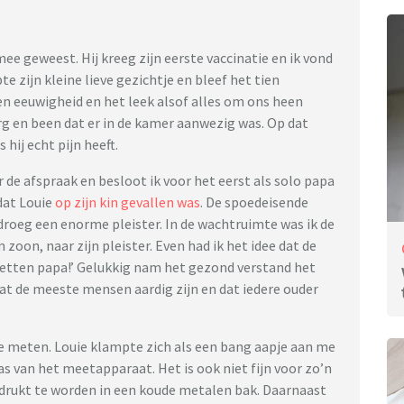
ee geweest. Hij kreeg zijn eerste vaccinatie en ik vond
e zijn kleine lieve gezichtje en bleef het tien
en eeuwigheid en het leek alsof alles om ons heen
erg en been dat er in de kamer aanwezig was. Op dat
 hij echt pijn heeft.
de afspraak en besloot ik voor het eerst als solo papa
dat Louie
op zijn kin gevallen was
. De spoedeisende
j droeg een enorme pleister. In de wachtruimte was ik de
 zoon, naar zijn pleister. Even had ik het idee dat de
 letten papa!’ Gelukkig nam het gezond verstand het
dat de meeste mensen aardig zijn en dat iedere ouder
e meten. Louie klampte zich als een bang aapje aan me
was van het meetapparaat. Het is ook niet fijn voor zo’n
drukt te worden in een koude metalen bak. Daarnaast