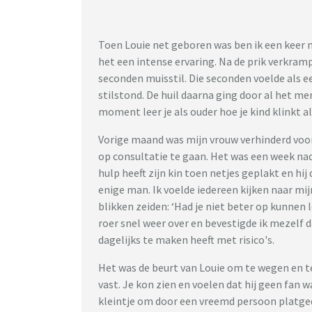
Toen Louie net geboren was ben ik een keer m
het een intense ervaring. Na de prik verkrampt
seconden muisstil. Die seconden voelde als e
stilstond. De huil daarna ging door al het m
moment leer je als ouder hoe je kind klinkt als
Vorige maand was mijn vrouw verhinderd voor 
op consultatie te gaan. Het was een week na
hulp heeft zijn kin toen netjes geplakt en hi
enige man. Ik voelde iedereen kijken naar mijn
blikken zeiden: ‘Had je niet beter op kunnen
roer snel weer over en bevestigde ik mezelf 
dagelijks te maken heeft met risico's.
Het was de beurt van Louie om te wegen en t
vast. Je kon zien en voelen dat hij geen fan 
kleintje om door een vreemd persoon platge