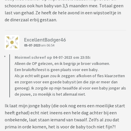
schoonzus ook hun baby van 3,5 maanden mee. Totaal geen
last van gehad. Ze heeft de hele avond in een wipstoeltje in
de dinerzaal erbij gestaan.
ExcellentBadger46
05-07-2023
om 06:54
Moirmel schreef op 04-07-2023 om 23:55:
Alleen de OP gelezen, en ik begrijp je broer volkomen.
Een bruiloftsfeest is geen plaats voor een baby.
Als je echt wilt gaan zou ik zeggen: afkolven of fles klaarzetten
en zorgen voor een goede babysit (en die zijn er meer dan
genoeg). Ik zorgde op mijn twaalfde al voor een baby jonger als
de jouwe, zo moeilijk is het allemaal niet.
Ik laat mijn jonge baby (die ook nog eens een moeilijke start
heeft gehad) echt niet ineens een hele dag achter bij een
onbekende, laat staan iemand van twaalf. Zelfs al zou dat
prima in orde komen, het is voor de baby toch niet fijn?!