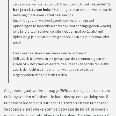
ze gaan werken na het verlof? Dan zit je toch met hetzelfde?
En
ben je ook 8u van huis
? Oké dat gaat dan om tien weken na de
bevalling maar even vanuit het principe.
Snap het gevoel wel heel goed hoor maar er zijn wel
oplossingen te bedenken zoals ook wordt aangegeven waarbij
je je kindje toch relatief dichtbij hebt en niet op 2u afstand
rijden. Krijg je hier later echt geen spijt van als je helemaal niet
gaat?
Geen oordeel hoor over welke keuze je maakt!
Zelf zou ik trouwens in elk geval naar de ceremonie gaan en
kijken of ik het diner of eerste deel feest kan aansluiten. Baby
zou ik dan echt niet meenemen want dat is expliciet
uitgesproken dat ze dat niet willen.
Als je weer gaat werken, mag je 25% van je tijd besteden aan
de baby voeden of kolven. Je kunt dus op een werkdag van 8
uur ervoor kiezen een uur later te starten en een uur eerder
te stoppen met werken om de baby aan de borst te voeden
en je lunchpauze gebruiken om te kolven. Dan ben je geen 8