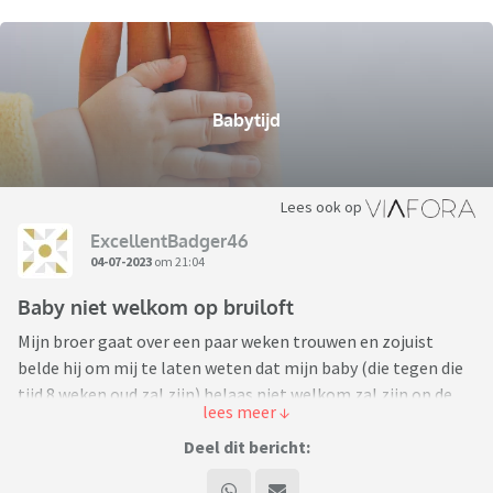
Babytijd
Lees ook op
ExcellentBadger46
04-07-2023
om 21:04
Baby niet welkom op bruiloft
Mijn broer gaat over een paar weken trouwen en zojuist
belde hij om mij te laten weten dat mijn baby (die tegen die
tijd 8 weken oud zal zijn) helaas niet welkom zal zijn op de
bruiloft. Aan de ene kant begrijp ik dit wel, maar het kwetst
mij toch.
Deel dit bericht: