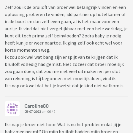
Zelf zou ik de bruiloft van broer wel belangrijk vinden en een
oplossing proberen te vinden, idd partner op hotelkamer of
in de buurt en dan zelf even gaan, al is het maar voor een
uurtje. Ik vind dat niet vergelijkbaar met een hele werkdag, je
kunt dit toch prima zelf beïnvloeden? Zodra baby je nodig
heeft kun je er weer naartoe. Ik ging zelf ook echt wel voor
korte momenten weg.
Ik zou ook wel wat bang zijn er spijt van te krijgen dat ik
bruiloft volledig had gemist. Niet zozeer dat broer moeilijk
zou gaan doen, dat zou me niet veel uitmaken en per slot
van rekening is híj begonnen met moeilijk doen, vind ik.
Ik snap ook wel dat het je kwetst dat je kind niet welkom is.
Caroline80
05-07-2023
om 06:49
Ik snap je broer niet hoor. Wat is nu het probleem dat jij je
baby mee neemt? Op mijn bruiloft hadden mijn broer en