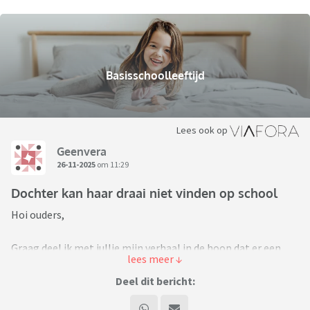
Basisschoolleeftijd
Lees ook op
Geenvera
26-11-2025
om 11:29
Dochter kan haar draai niet vinden op school
Hoi ouders,
Graag deel ik met jullie mijn verhaal in de hoop dat er een
ouder is die soortgelijk heeft meegemaakt en ons kan
adviseren waar nodig.
Deel dit bericht:
Onze dochter is 5 jaar en gaat sinds November 2024 naar de