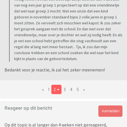
van nog een jaar groep 1 projecteert op dat ene vriendinnetje
dat wel naar groep 2 mocht. Wat een onzin dat een kind
geboren in november standaard bijna 2 volle jaren in groep 1
moet zitten. Ze verveelt zich misschien wel kapot. Ik zou zeker
het gesprek aangaan met de school. En dan niet over dat
vriendinnetje, maar over je dochter en wat zij nodig heeft. En als
je net een school hebt getroffen die stug vasthoudt aan een
regel die al lang niet meer bestaat... Tja, ik zou dan mijn
conclusie trekken en een school zoeken die wel naar het kind
kijkt in plaats van de geboortedatum.
Bedankt voor je reactie, ik zal het zeker meenemen!
«
1
2
3
4
5
»
Reageer op dit bericht
Aanmelden
Op dit topic is al langer dan 4 weken niet gereageerd,