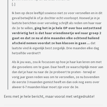
[..]
Ik ben op deze leeftijd sowieso niet zo voor versnellen en in dit
geval betwijfel ik of je dochter echt voorloopt. Hoewel je in je
laatste berichten over verveling schrijft als reden om haar naar
de 2e te willen,
ging het in je hele OP over hoe ontzettend
verdrietig het is dat haar vriendinnetje wel naar groep 2
gaat en dat ze nu al drie maanden elke ochtend huilend
afscheid nemen voordat ze hun klassen in gaan ...
dat
laatste vind ik eigenlijk best zorgelijk. Drie maanden elke dag
hetzelfde verdriet?!
Als ik jou was, zou ik focussen op hoe je haar kan leren om met
die gevoelens om te gaan. Daar heeft ze waarschijnlijk meer aan
dan dat je haar nu naar de 2e probeert te praten - terwijl er
vorig jaar geen reden was om te versnellen, ze nu bovendien
de eerste 3 maanden gemist heeft en dan ook nog eens over
alweer 6-7 maanden klaar moet zijn voor de 3e.
Eens met je hele bericht, maar vooral met vetgedrukte!