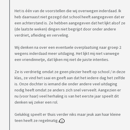
Het is één van de voorstellen die wij overwegen inderdaad. Ik
nou, iemand tips? Alvast bedankt.
heb daarnaast niet gezegd dat school heeft aangegeven dat er
een achterstand is. Ze hebben aangegeven dat het lijkt alsof ze
(de laatste weken) dingen niet begrijpt door onder andere
verdriet, afleiding en verveling.
Wij denken na over een eventuele overplaatsing naar groep 2
wegens inderdaad meer uitdaging. Het lijkt mij niet vanwege
een vriendinnetje, dat lijken mij niet de juiste intenties.
Ze is verdrietig omdat ze geen plezier heeft op school / in deze
klas, ze vind het saai en geeft aan dat het iedere dag het zelfde
is. Onze dochter is iemand die onder andere veel uitdaging
nodig heeft omdat ze anders zich snel verveelt. Aangezien er
nu (voor haar) veel herhaling is van het eerste jaar speelt dit
denken wij zeker een rol.
Gelukkig speelt er thuis verder niks maar jeuk aan haar kleine
teen heeft ze regelmatig