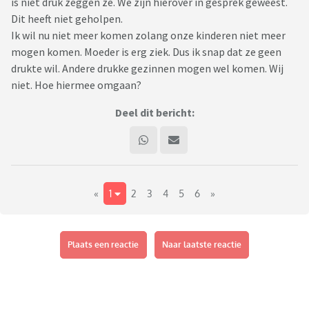
is niet druk zeggen ze. We zijn hierover in gesprek geweest.
Dit heeft niet geholpen.
Ik wil nu niet meer komen zolang onze kinderen niet meer
mogen komen. Moeder is erg ziek. Dus ik snap dat ze geen
drukte wil. Andere drukke gezinnen mogen wel komen. Wij
niet. Hoe hiermee omgaan?
Deel dit bericht:
«
1
2
3
4
5
6
»
Plaats een reactie
Naar laatste reactie