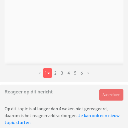
«
1
2
3
4
5
6
»
Reageer op dit bericht
Aanmelden
Op dit topic is al langer dan 4 weken niet gereageerd,
daarom is het reageerveld verborgen.
Je kan ook een nieuw
topic starten
.