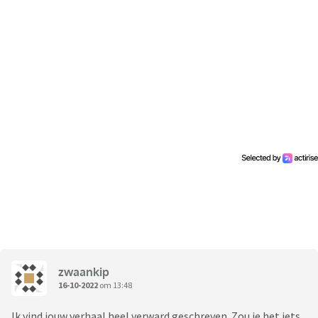
zwaankip
16-10-2022
om 13:48
Ik vind jouw verhaal heel verward geschreven. Zou je het iets