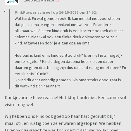
16-10-2022
om 14:59
PinkFlower schreef op 16-10-2022 om 14:52:
Wat hard. En wat gemeen ook. Ik kan me dat niet voorstellen
dat je als oma je eigen kleinkind niet wil zien. En andere
blijkbaar wel. Als een kind druk is een kortere bezoek ok maar
helemaal niet? Zal ook een flinke deuk opleveren voor zo'n
kind. Afgewezen door je eigen opa en oma.
Hoe oud is kind en is kind echt zo druk? Is er niet iets mogelijk
om te regelen? Kind uitlegen dat oma heel ziek en dat er
daarom geen drukte mag zijn dus dat kind rustig moet doen? En
evt slechts 10 min?
Ik vind dit echt onnodig gemeen. Als oma straks dood gaat is
dit wat kind zich herinnert.
Dankjevoor je lieve reactie! Het klopt ook niet. Een kamer vol
visite mag wel.
Wij hebben ons kind ook goed op haar hart gedrukt blijf
maar stil en rustig toen ze er waren afgelopen. We hebben
layer okk gevraagt ze was toch rustig dat was zo. Ik vroeg