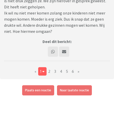
is niet druk zeggen ze. We zijn hierover in gesprek geweest.
Dit heeft niet geholpen.
Ik wil nu niet meer komen zolang onze kinderen niet meer
mogen komen. Moeder is erg ziek. Dus ik snap dat ze geen
drukte wil. Andere drukke gezinnen mogen wel komen. Wij
niet. Hoe hiermee omgaan?
Deel dit bericht:
«
1
2
3
4
5
6
»
Plaats een reactie
Naar laatste reactie