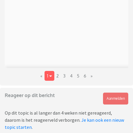
«
1
2
3
4
5
6
»
Reageer op dit bericht
Aanmelden
Op dit topic is al langer dan 4 weken niet gereageerd,
daarom is het reageerveld verborgen.
Je kan ook een nieuw
topic starten
.