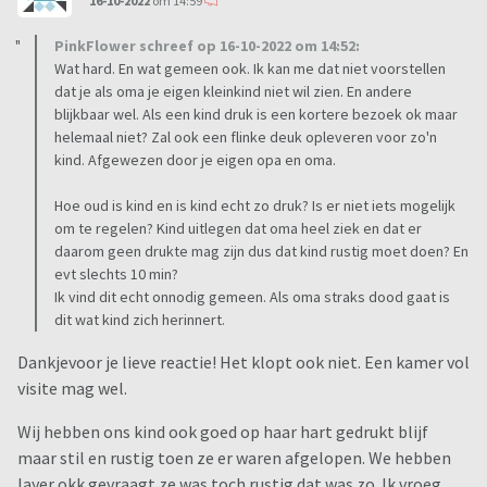
16-10-2022
om 14:59
PinkFlower schreef op 16-10-2022 om 14:52:
Wat hard. En wat gemeen ook. Ik kan me dat niet voorstellen
dat je als oma je eigen kleinkind niet wil zien. En andere
blijkbaar wel. Als een kind druk is een kortere bezoek ok maar
helemaal niet? Zal ook een flinke deuk opleveren voor zo'n
kind. Afgewezen door je eigen opa en oma.
Hoe oud is kind en is kind echt zo druk? Is er niet iets mogelijk
om te regelen? Kind uitlegen dat oma heel ziek en dat er
daarom geen drukte mag zijn dus dat kind rustig moet doen? En
evt slechts 10 min?
Ik vind dit echt onnodig gemeen. Als oma straks dood gaat is
dit wat kind zich herinnert.
Dankjevoor je lieve reactie! Het klopt ook niet. Een kamer vol
visite mag wel.
Wij hebben ons kind ook goed op haar hart gedrukt blijf
maar stil en rustig toen ze er waren afgelopen. We hebben
layer okk gevraagt ze was toch rustig dat was zo. Ik vroeg