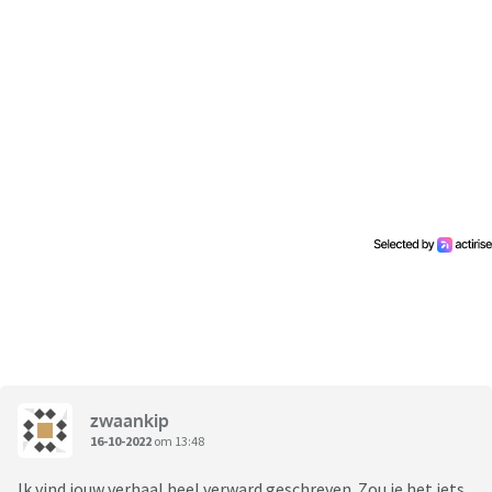
zwaankip
16-10-2022
om 13:48
Ik vind jouw verhaal heel verward geschreven. Zou je het iets