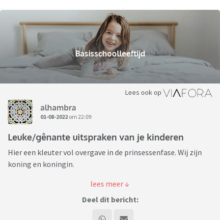
Basisschoolleeftijd
Lees ook op
alhambra
01-08-2022
om 22:09
Leuke/gênante uitspraken van je kinderen
Hier een kleuter vol overgave in de prinsessenfase. Wij zijn
koning en koningin.
Best leuk totdat ze op straat mijn vraag/verzoek
beantwoordde met "Ja, uwe majesteit"
Deel dit bericht: