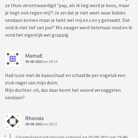
ze thuis verontwaardigd "pap, als ik lieg word je boos, maar
je liegt ook tegen mij?! Je zei dat je niet weet waar babies
vandaan komen maar je hebt wel mij en x en y gemaakt. Dat
vind ik niet lief van jou!" Mn zwager werd helemaal rood en ik
vond het eigenlijk wel grappig
MamaE
03-08-2022
om 08:19
Had ruzie met de kaasschaaf en schaafde per ongeluk een
stuk nagel van mijn duim.
Mijn dochter: oh, dus daar komt het woord vernaggelen
vandaan?
Rhonda
03-08-2022
om 08:22
Caramelzeezoutchocola schreef op 02-08-2022 om 15:46: