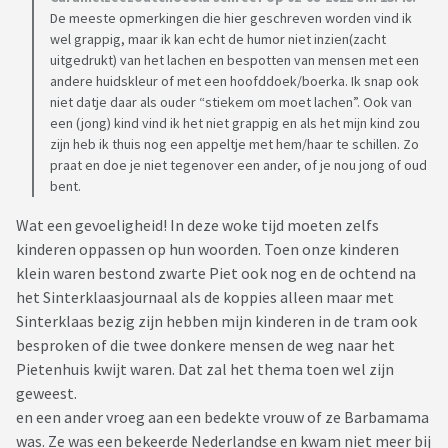
De meeste opmerkingen die hier geschreven worden vind ik
wel grappig, maar ik kan echt de humor niet inzien(zacht
uitgedrukt) van het lachen en bespotten van mensen met een
andere huidskleur of met een hoofddoek/boerka. Ik snap ook
niet datje daar als ouder “stiekem om moet lachen”. Ook van
een (jong) kind vind ik het niet grappig en als het mijn kind zou
zijn heb ik thuis nog een appeltje met hem/haar te schillen. Zo
praat en doe je niet tegenover een ander, of je nou jong of oud
bent.
Wat een gevoeligheid! In deze woke tijd moeten zelfs
kinderen oppassen op hun woorden. Toen onze kinderen
klein waren bestond zwarte Piet ook nog en de ochtend na
het Sinterklaasjournaal als de koppies alleen maar met
Sinterklaas bezig zijn hebben mijn kinderen in de tram ook
besproken of die twee donkere mensen de weg naar het
Pietenhuis kwijt waren. Dat zal het thema toen wel zijn
geweest.
en een ander vroeg aan een bedekte vrouw of ze Barbamama
was. Ze was een bekeerde Nederlandse en kwam niet meer bij