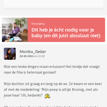
Verzorging
Dit heb je écht nodig voor je
baby (en dit juist absoluut niet)
Monika_Geller
02-08-2022
om 22:38
Wat een leuke dingen staan ertussen! Het kindje dat vraagt
naar de filw is helemaal geniaal!
Mijn dochter zit graag en lang op de wc. Ze kwam er een keer
af met de mededeling: 'Mijn poep is altijd. Bruinig, met als
jouw haar.' Uh, bedankt?