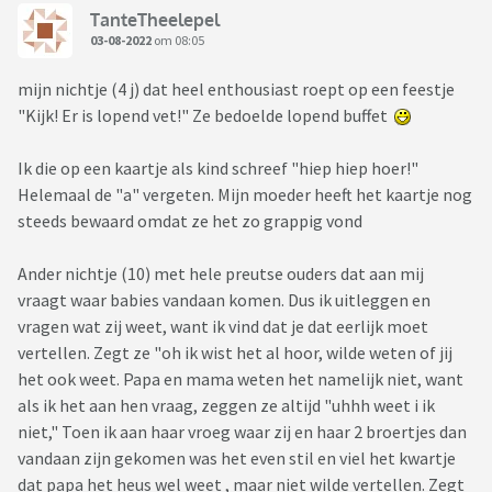
TanteTheelepel
03-08-2022
om 08:05
mijn nichtje (4 j) dat heel enthousiast roept op een feestje
"Kijk! Er is lopend vet!" Ze bedoelde lopend buffet
Ik die op een kaartje als kind schreef "hiep hiep hoer!"
Helemaal de "a" vergeten. Mijn moeder heeft het kaartje nog
steeds bewaard omdat ze het zo grappig vond
Ander nichtje (10) met hele preutse ouders dat aan mij
vraagt waar babies vandaan komen. Dus ik uitleggen en
vragen wat zij weet, want ik vind dat je dat eerlijk moet
vertellen. Zegt ze "oh ik wist het al hoor, wilde weten of jij
het ook weet. Papa en mama weten het namelijk niet, want
als ik het aan hen vraag, zeggen ze altijd "uhhh weet i ik
niet," Toen ik aan haar vroeg waar zij en haar 2 broertjes dan
vandaan zijn gekomen was het even stil en viel het kwartje
dat papa het heus wel weet , maar niet wilde vertellen. Zegt