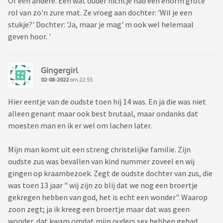
Of een andere. Een wat ouder nichtje had een enorm grote
rol van zo'n zure mat. Ze vroeg aan dochter: 'Wil je een
stukje?' Dochter: 'Ja, maar je mag' m ook wel helemaal
geven hoor. '
Gingergirl
02-08-2022
om 22:55
Hier eentje van de oudste toen hij 14 was. En ja die was niet
alleen genant maar ook best brutaal, maar ondanks dat
moesten man en ik er wel om lachen later.
Mijn man komt uit een streng christelijke familie. Zijn
oudste zus was bevallen van kind nummer zoveel en wij
gingen op kraambezoek. Zegt de oudste dochter van zus, die
was toen 13 jaar " wij zijn zo blij dat we nog een broertje
gekregen hebben van god, het is echt een wonder". Waarop
zoon zegt; ja ik kreeg een broertje maar dat was geen
wonder, dat kwam omdat mijn ouders sex hebben gehad.