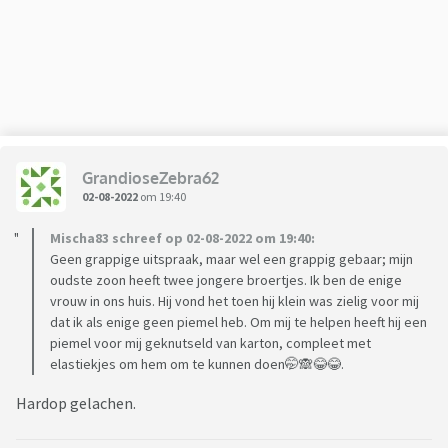
GrandioseZebra62
02-08-2022
om 19:40
Mischa83 schreef op 02-08-2022 om 19:40:
Geen grappige uitspraak, maar wel een grappig gebaar; mijn
oudste zoon heeft twee jongere broertjes. Ik ben de enige
vrouw in ons huis. Hij vond het toen hij klein was zielig voor mij
dat ik als enige geen piemel heb. Om mij te helpen heeft hij een
piemel voor mij geknutseld van karton, compleet met
elastiekjes om hem om te kunnen doen🤭🙈😂😂.
Hardop gelachen.