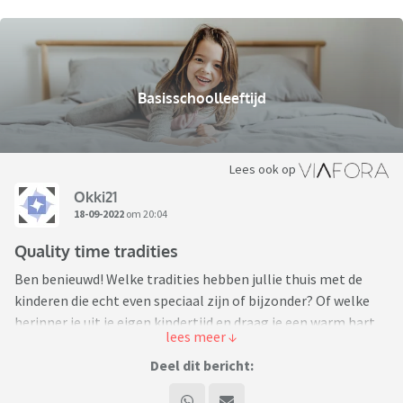
Basisschoolleeftijd
Lees ook op
Okki21
18-09-2022
om 20:04
Quality time tradities
Ben benieuwd! Welke tradities hebben jullie thuis met de
kinderen die echt even speciaal zijn of bijzonder? Of welke
herinner je uit je eigen kindertijd en draag je een warm hart
toe? Leuk om te lezen en inspiratie op te doen..het zijn de
kleine dingen die het verschil maken nietwaar?!
Deel dit bericht: