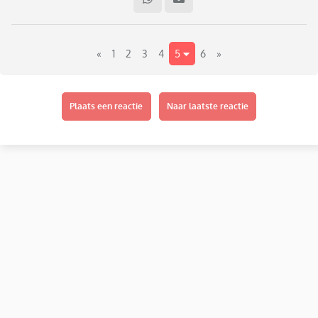
Zelf denk ik altijd met weemoed terug aan het einde van de
schoolvakanties. Aan het eind van iedere schoolvakantie
bakte mijn moeder vroeger pannenkoeken
«
1
2
3
4
5
6
»
Plaats een reactie
Naar laatste reactie