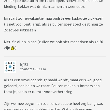
2x per jaar de stad in om te shoppen. Nieuw seizoen, nieuwe
kleding. Lekker wat drinken samen en weer door.
bij start zomervakantie mag oudste een kadootje uitkiezen
(is net voor Sint jarig), als ze buitenspeelgoed kiest mag ze
2x zoveel uitkiezen.
Met z’n allen in bad (zullen we ook niet meer doen als ze 20
zijn
)
kj131
20-09-2022
om 23:26
Als er een onvoldoende gehaald wordt, maar er is wel goed
geleerd, dan halen we taart. Fouten maken is immers een
feestje, dan is er ruimte voor verbetering.
Zijn we mee begonnen toen onze oudste heel erg bang was
voor toetsen en er wakker van lag. Wat als ik nou een