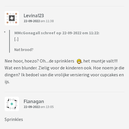
Levina123
22-09-2022
om 11:38
MMcGonagall schreef op 22-09-2022 om 11:22:
[..]
Nat brood?
Nee hoor, hoezo? Oh....de sprinklers
, het muntje valt!!!
Wat een blunder. Zielig voor de kinderen ook. Hoe noem je die
dingen? Ik bedoel van die vrolijke versiering voor cupcakes en
ijs.
Flanagan
22-09-2022
om 13:05
Sprinkles