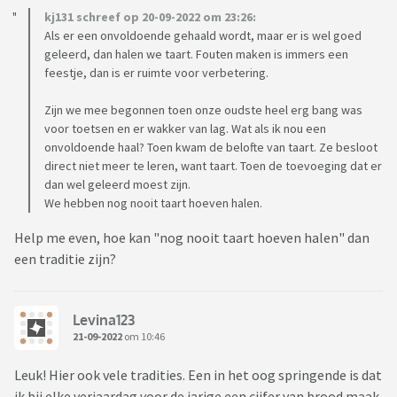
kj131 schreef op 20-09-2022 om 23:26:
Als er een onvoldoende gehaald wordt, maar er is wel goed
geleerd, dan halen we taart. Fouten maken is immers een
feestje, dan is er ruimte voor verbetering.
Zijn we mee begonnen toen onze oudste heel erg bang was
voor toetsen en er wakker van lag. Wat als ik nou een
onvoldoende haal? Toen kwam de belofte van taart. Ze besloot
direct niet meer te leren, want taart. Toen de toevoeging dat er
dan wel geleerd moest zijn.
We hebben nog nooit taart hoeven halen.
Help me even, hoe kan "nog nooit taart hoeven halen" dan
een traditie zijn?
Levina123
21-09-2022
om 10:46
Leuk! Hier ook vele tradities. Een in het oog springende is dat
ik bij elke verjaardag voor de jarige een cijfer van brood maak