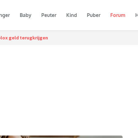
nger
Baby
Peuter
Kind
Puber
Forum
H
lox geld terugkrijgen