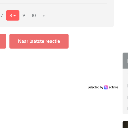
niet meer gebruiken en het geld staat voor zover ik
7
8
9
10
»
kt?
Naar laatste reactie