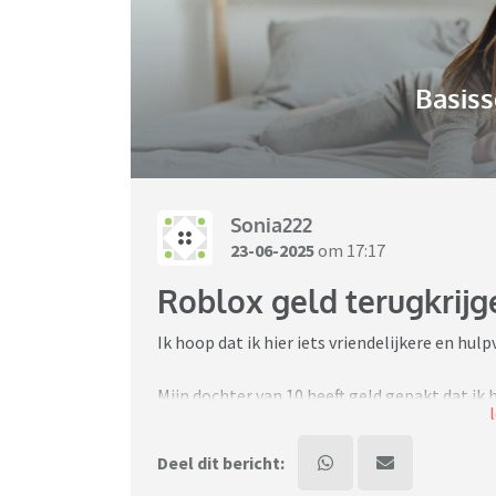
Basiss
Sonia222
23-06-2025
om 17:17
Roblox geld terugkrijg
Ik hoop dat ik hier iets vriendelijkere en hul
Mijn dochter van 10 heeft geld gepakt dat ik 
de stad in gegaan en heeft ze Roblox kaart
Nu heeft ze die kaarten al verzilverd op Roblo
Deel dit bericht:
niet teruggeven omdat er niks meer op staat.