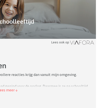
choolleeftijd
Lees ook op
en
pvollere reacties krijg dan vanuit mijn omgeving.
had gepind voor de oorlog. Daarmee is ze na schooltijd
en gekocht zonder mijn toestemming.
x. De verkoper van die kaarten in de stad wil het geld
 Roblox is slecht te bereiken en reageert nergens op.