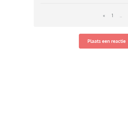
Dochter heeft straf, mag het roblox account 
kan beoordelen nog in haar roblox account.
«
1
..
Hoe krijg ik het geld van roblox teruggeboe
Plaats een reactie