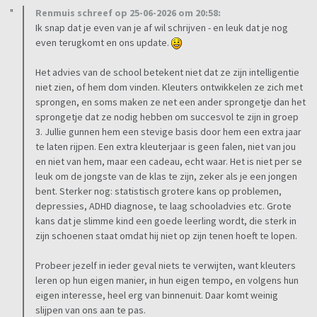
Renmuis schreef op 25-06-2026 om 20:58:
Ik snap dat je even van je af wil schrijven - en leuk dat je nog
even terugkomt en ons update.
Het advies van de school betekent niet dat ze zijn intelligentie
niet zien, of hem dom vinden. Kleuters ontwikkelen ze zich met
sprongen, en soms maken ze net een ander sprongetje dan het
sprongetje dat ze nodig hebben om succesvol te zijn in groep
3. Jullie gunnen hem een stevige basis door hem een extra jaar
te laten rijpen. Een extra kleuterjaar is geen falen, niet van jou
en niet van hem, maar een cadeau, echt waar. Het is niet per se
leuk om de jongste van de klas te zijn, zeker als je een jongen
bent. Sterker nog: statistisch grotere kans op problemen,
depressies, ADHD diagnose, te laag schooladvies etc. Grote
kans dat je slimme kind een goede leerling wordt, die sterk in
zijn schoenen staat omdat hij niet op zijn tenen hoeft te lopen.
Probeer jezelf in ieder geval niets te verwijten, want kleuters
leren op hun eigen manier, in hun eigen tempo, en volgens hun
eigen interesse, heel erg van binnenuit. Daar komt weinig
slijpen van ons aan te pas.