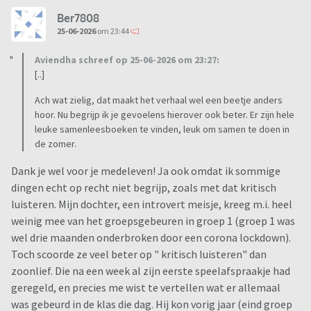
Ber7808
25-06-2026
om 23:44
Aviendha schreef op 25-06-2026 om 23:27:
[..]
Ach wat zielig, dat maakt het verhaal wel een beetje anders
hoor. Nu begrijp ik je gevoelens hierover ook beter. Er zijn hele
leuke samenleesboeken te vinden, leuk om samen te doen in
de zomer.
Dank je wel voor je medeleven! Ja ook omdat ik sommige
dingen echt op recht niet begrijp, zoals met dat kritisch
luisteren. Mijn dochter, een introvert meisje, kreeg m.i. heel
weinig mee van het groepsgebeuren in groep 1 (groep 1 was
wel drie maanden onderbroken door een corona lockdown).
Toch scoorde ze veel beter op " kritisch luisteren" dan
zoonlief. Die na een week al zijn eerste speelafspraakje had
geregeld, en precies me wist te vertellen wat er allemaal
was gebeurd in de klas die dag. Hij kon vorig jaar (eind groep