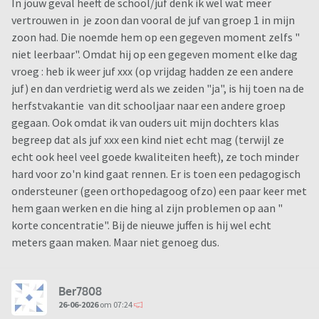
In jouw geval heeft de school/juf denk ik wel wat meer
vertrouwen in je zoon dan vooral de juf van groep 1 in mijn
zoon had. Die noemde hem op een gegeven moment zelfs "
niet leerbaar". Omdat hij op een gegeven moment elke dag
vroeg : heb ik weer juf xxx (op vrijdag hadden ze een andere
juf) en dan verdrietig werd als we zeiden "ja", is hij toen na de
herfstvakantie van dit schooljaar naar een andere groep
gegaan. Ook omdat ik van ouders uit mijn dochters klas
begreep dat als juf xxx een kind niet echt mag (terwijl ze
echt ook heel veel goede kwaliteiten heeft), ze toch minder
hard voor zo'n kind gaat rennen. Er is toen een pedagogisch
ondersteuner (geen orthopedagoog ofzo) een paar keer met
hem gaan werken en die hing al zijn problemen op aan "
korte concentratie". Bij de nieuwe juffen is hij wel echt
meters gaan maken. Maar niet genoeg dus.
Ber7808
26-06-2026
om 07:24