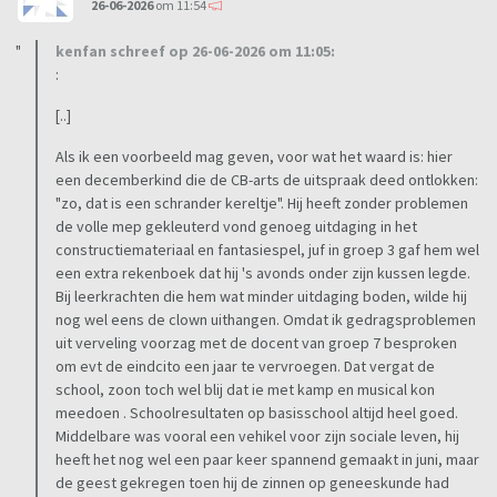
26-06-2026
om 11:54
kenfan schreef op 26-06-2026 om 11:05:
:
[..]
Als ik een voorbeeld mag geven, voor wat het waard is: hier
een decemberkind die de CB-arts de uitspraak deed ontlokken:
"zo, dat is een schrander kereltje". Hij heeft zonder problemen
de volle mep gekleuterd vond genoeg uitdaging in het
constructiemateriaal en fantasiespel, juf in groep 3 gaf hem wel
een extra rekenboek dat hij 's avonds onder zijn kussen legde.
Bij leerkrachten die hem wat minder uitdaging boden, wilde hij
nog wel eens de clown uithangen. Omdat ik gedragsproblemen
uit verveling voorzag met de docent van groep 7 besproken
om evt de eindcito een jaar te vervroegen. Dat vergat de
school, zoon toch wel blij dat ie met kamp en musical kon
meedoen . Schoolresultaten op basisschool altijd heel goed.
Middelbare was vooral een vehikel voor zijn sociale leven, hij
heeft het nog wel een paar keer spannend gemaakt in juni, maar
de geest gekregen toen hij de zinnen op geneeskunde had