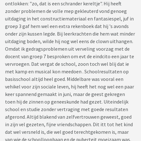
ontlokken: "zo, dat is een schrander kereltje". Hij heeft
zonder problemen de volle mep gekleuterd vond genoeg
uitdaging in het constructiemateriaal en fantasiespel, juf in
groep 3 gaf hem wel een extra rekenboek dat hij 's avonds
onder zijn kussen legde. Bij leerkrachten die hem wat minder
uitdaging boden, wilde hij nog wel eens de clown uithangen.
Omdat ik gedragsproblemen uit verveling voorzag met de
docent van groep 7 besproken om evt de eindcito een jaar te
vervroegen. Dat vergat de school, zoon toch wel blij dat ie
met kamp en musical kon meedoen . Schoolresultaten op
basisschool altijd heel goed. Middelbare was vooral een
vehikel voor zijn sociale leven, hij heeft het nog wel een paar
keer spannend gemaakt in juni, maar de geest gekregen
toen hij de zinnen op geneeskunde had gezet. Uiteindelijk
school en studie zonder vertraging met goede resultaten
afgerond. Altijd blakend van zelfvertrouwen geweest, goed
in zijn vel gezeten, fijne vriendschappen. Dit itt tot het kind
dat wel versneld is, die wel goed terechtgekomen is, maar
van wie de schoolloopbaan en de puberteit moeizaam was.