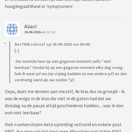
hoogbegaafdheid in 'symptomen'.
Alias1
26-06-2026
om 13:14
Ber7808 schreef op 26-06-2026 om 06:49:
[..]
Die noemde hem op een gegeven moment zelfs " niet
leerbaar". Omdat hij op een gegeven moment elke dag vroeg :
heb ik weer juf xxx (op vrijdag hadden ze een andere juf) en dan
verdrietig werd als we zeiden "ja",
Oeps, doet me denken aan mezelf, 4e klas dus nu groep6 - ik
was de enige in de klas die niet in de gaten had dat we
dinsdag na de pauze altijd geschiedenis hadden.... was ik dan
ook niet leerbaar?
Heb n universitaire beta opleiding voltooid en enkele post
HBO, dus vgm viel dat best mee. Misschien wat lichte ASS?