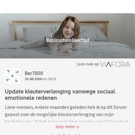
Basisschoolleeftijd
Lees ook op
Ber7808
25-06-2026
om 18:39
Update kleuterverlenging vanwege sociaal
emotionele redenen
Lieve mensen, enkele maanden geleden heb ik op dit forum
gepost over de mogelijke kleuterverlenging van mijn
herfstkleuter. Ik heb toen veel lieve reacties van jullie gehad.
Vandaag is de beslissing door de school genomen en hij moet