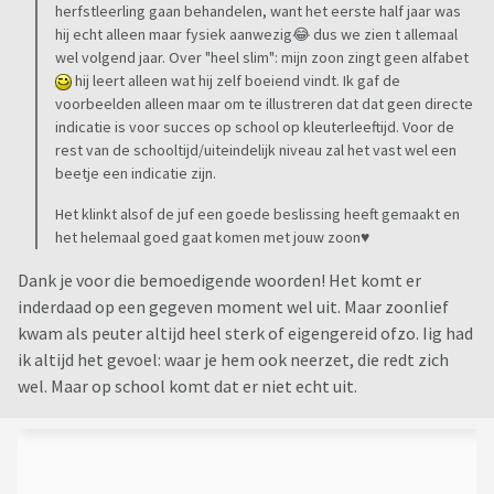
herfstleerling gaan behandelen, want het eerste half jaar was
hij echt alleen maar fysiek aanwezig😂 dus we zien t allemaal
wel volgend jaar. Over "heel slim": mijn zoon zingt geen alfabet
hij leert alleen wat hij zelf boeiend vindt. Ik gaf de
voorbeelden alleen maar om te illustreren dat dat geen directe
indicatie is voor succes op school op kleuterleeftijd. Voor de
rest van de schooltijd/uiteindelijk niveau zal het vast wel een
beetje een indicatie zijn.
Het klinkt alsof de juf een goede beslissing heeft gemaakt en
het helemaal goed gaat komen met jouw zoon♥️
Dank je voor die bemoedigende woorden! Het komt er
inderdaad op een gegeven moment wel uit. Maar zoonlief
kwam als peuter altijd heel sterk of eigengereid ofzo. Iig had
ik altijd het gevoel: waar je hem ook neerzet, die redt zich
wel. Maar op school komt dat er niet echt uit.