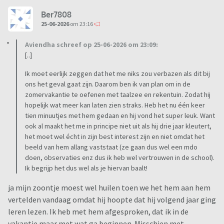
Ber7808
25-06-2026
om 23:16
Aviendha schreef op 25-06-2026 om 23:09:
[..]
Ik moet eerlijk zeggen dat het me niks zou verbazen als dit bij
ons het geval gaat zijn. Daarom ben ik van plan om in de
zomervakantie te oefenen met taalzee en rekentuin. Zodat hij
hopelijk wat meer kan laten zien straks. Heb het nu één keer
tien minuutjes met hem gedaan en hij vond het super leuk. Want
ook al maakt het me in principe niet uit als hij drie jaar kleutert,
het moet wel écht in zijn best interest zijn en niet omdat het
beeld van hem allang vaststaat (ze gaan dus wel een mdo
doen, observaties enz dus ik heb wel vertrouwen in de school).
Ik begrijp het dus wel als je hiervan baalt!
ja mijn zoontje moest wel huilen toen we het hem aan hem
vertelden vandaag omdat hij hoopte dat hij volgend jaar ging
leren lezen. Ik heb met hem afgesproken, dat ik in de
vakantie maar met wat ga beginnen. Misschien met