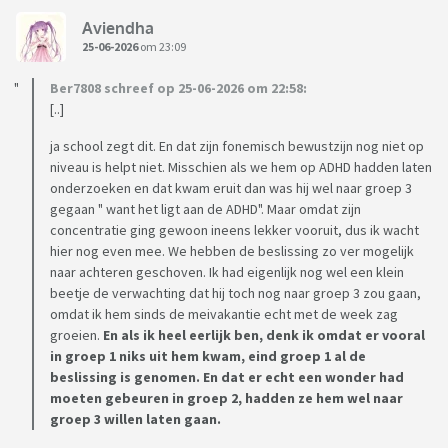
Aviendha
25-06-2026
om 23:09
Ber7808 schreef op 25-06-2026 om 22:58:
[..]
ja school zegt dit. En dat zijn fonemisch bewustzijn nog niet op
niveau is helpt niet. Misschien als we hem op ADHD hadden laten
onderzoeken en dat kwam eruit dan was hij wel naar groep 3
gegaan " want het ligt aan de ADHD". Maar omdat zijn
concentratie ging gewoon ineens lekker vooruit, dus ik wacht
hier nog even mee. We hebben de beslissing zo ver mogelijk
naar achteren geschoven. Ik had eigenlijk nog wel een klein
beetje de verwachting dat hij toch nog naar groep 3 zou gaan,
omdat ik hem sinds de meivakantie echt met de week zag
groeien.
En als ik heel eerlijk ben, denk ik omdat er vooral
in groep 1 niks uit hem kwam, eind groep 1 al de
beslissing is genomen. En dat er echt een wonder had
moeten gebeuren in groep 2, hadden ze hem wel naar
groep 3 willen laten gaan.