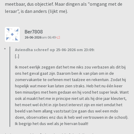
meetbaar, dus objectief. Maar dingen als "omgang met de
leraar", is dan anders (lijkt me).
Ber7808
26-06-2026
om 06:49
Aviendha schreef op 25-06-2026 om 23:09:
[..]
Ik moet eerlijk zeggen dat het me niks zou verbazen als dit bij
ons het geval gaat zijn. Daarom ben ik van plan om in de
zomervakantie te oefenen met taalzee en rekentuin. Zodat hij
hopelijk wat meer kan laten zien straks. Heb het nu één keer
tien minuutjes met hem gedaan en hij vond het super leuk. Want
ook al maakt het me in principe niet uit als hij drie jaar kleutert,
het moet wel écht in zijn best interest zijn en niet omdat het
beeld van hem allang vaststaat (ze gaan dus wel een mdo
doen, observaties enz dus ik heb wel vertrouwen in de school).
Ik begrijp het dus wel als je hiervan baalt!