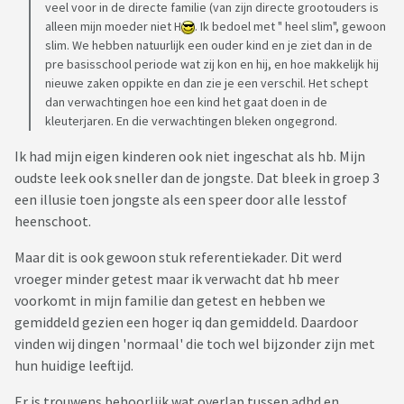
veel voor in de directe familie (van zijn directe grootouders is
alleen mijn moeder niet H
. Ik bedoel met " heel slim", gewoon
slim. We hebben natuurlijk een ouder kind en je ziet dan in de
pre basisschool periode wat zij kon en hij, en hoe makkelijk hij
nieuwe zaken oppikte en dan zie je een verschil. Het schept
dan verwachtingen hoe een kind het gaat doen in de
kleuterjaren. En die verwachtingen bleken ongegrond.
Ik had mijn eigen kinderen ook niet ingeschat als hb. Mijn
oudste leek ook sneller dan de jongste. Dat bleek in groep 3
een illusie toen jongste als een speer door alle lesstof
heenschoot.
Maar dit is ook gewoon stuk referentiekader. Dit werd
vroeger minder getest maar ik verwacht dat hb meer
voorkomt in mijn familie dan getest en hebben we
gemiddeld gezien een hoger iq dan gemiddeld. Daardoor
vinden wij dingen 'normaal' die toch wel bijzonder zijn met
hun huidige leeftijd.
Er is trouwens behoorlijk wat overlap tussen adhd en