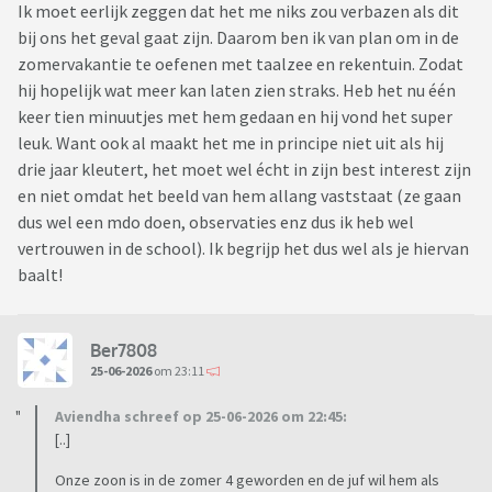
Ik moet eerlijk zeggen dat het me niks zou verbazen als dit
bij ons het geval gaat zijn. Daarom ben ik van plan om in de
zomervakantie te oefenen met taalzee en rekentuin. Zodat
hij hopelijk wat meer kan laten zien straks. Heb het nu één
keer tien minuutjes met hem gedaan en hij vond het super
leuk. Want ook al maakt het me in principe niet uit als hij
drie jaar kleutert, het moet wel écht in zijn best interest zijn
en niet omdat het beeld van hem allang vaststaat (ze gaan
dus wel een mdo doen, observaties enz dus ik heb wel
vertrouwen in de school). Ik begrijp het dus wel als je hiervan
baalt!
Ber7808
25-06-2026
om 23:11
Aviendha schreef op 25-06-2026 om 22:45:
[..]
Onze zoon is in de zomer 4 geworden en de juf wil hem als