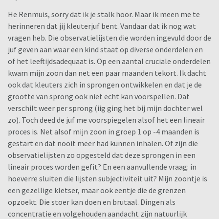
He Renmuis, sorry dat ik je stalk hoor. Maar ik meen me te
herinneren dat jij kleuterjuf bent. Vandaar dat ik nog wat
vragen heb. Die observatielijsten die worden ingevuld door de
juf geven aan waar een kind staat op diverse onderdelen en
of het leeftijdsadequaat is. Op een aantal cruciale onderdelen
kwam mijn zoon dan net een paar maanden tekort. Ik dacht
ook dat kleuters zich in sprongen ontwikkelen en dat je de
grootte van sprong ook niet echt kan voorspellen. Dat
verschilt weer per sprong (iig ging het bij mijn dochter wel
zo). Toch deed de juf me voorspiegelen alsof het een lineair
proces is. Net alsof mijn zoon in groep 1 op -4 maanden is
gestart en dat nooit meer had kunnen inhalen. Of zijn die
observatielijsten zo opgesteld dat deze sprongen in een
lineair proces worden gefit? En een aanvullende vraag: in
hoeverre sluiten die lijsten subjectiviteit uit? Mijn zoontje is
een gezellige kletser, maar ook eentje die de grenzen
opzoekt. Die stoer kan doen en brutaal. Dingen als
concentratie en volgehouden aandacht zijn natuurlijk