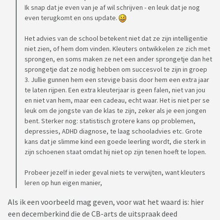
Ik snap dat je even van je af wil schrijven - en leuk dat je nog
even terugkomt en ons update.
Het advies van de school betekent niet dat ze zijn intelligentie
niet zien, of hem dom vinden. Kleuters ontwikkelen ze zich met
sprongen, en soms maken ze net een ander sprongetje dan het
sprongetje dat ze nodig hebben om succesvol te zijn in groep
3. Jullie gunnen hem een stevige basis door hem een extra jaar
te laten rijpen. Een extra kleuterjaar is geen falen, niet van jou
en niet van hem, maar een cadeau, echt waar. Het is niet per se
leuk om de jongste van de klas te zijn, zeker als je een jongen
bent. Sterker nog: statistisch grotere kans op problemen,
depressies, ADHD diagnose, te laag schooladvies etc. Grote
kans dat je slimme kind een goede leerling wordt, die sterk in
zijn schoenen staat omdat hij niet op zijn tenen hoeft te lopen.
Probeer jezelf in ieder geval niets te verwijten, want kleuters
leren op hun eigen manier,
Als ik een voorbeeld mag geven, voor wat het waard is: hier
een decemberkind die de CB-arts de uitspraak deed