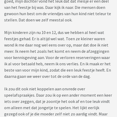
goed, mijn dochter vond het leuk dat dat meisje er een deel
van het feestje bij was. Daar kijk ik naar. Die mensen doen
gewoon hun best om de vriendjes van hun kind niet teleur te
stellen. Dat doen we zelf meestal ook.
Mijn kinderen zijn nu 10 en 12, dus we hebben al heel wat
feestjes gehad. Er is altijd wel wat. Toen ze kleiner waren
wond ik me daar nog wel eens over op, maar dat doe ik niet
meer. Ik neem het zoals het komt en neem de afzeggingen
voor kennisgeving aan. Voor de verloren reserveringen waar
ik al voor betaald heb, neem ik ons verlies. En ik maak er het
beste van voor mijn kind, zodat die een leuk feestje heeft. En
daarna gaan we weer over tot de orde van de dag.
Ik zou dit ook niet koppelen aan onvrede over
speelafspraakjes. Daar zou ik op een ander moment een keer
iets over zeggen, dat je zoontje het ook af en toe leuk vindt
om alleen met dat jongetje te spelen. Het lijkt eerlijk
gezegd ook of je die moeder zelf niet zo aardig vindt. Maar