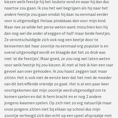
kiezen welk feestje hij het leukste vond en waar hij dan dus
naartoe zou gaan. Ik zou het wel begrijpen als hij naar het
andere feestje zou gaan omdat hij daar nu eenmaal eerder
voor is uitgenodigd. Helaas pindakaas dan voor mijn kind.
Maar nee ze wilde het perse weten want misschien kon hij
dan nog wel die ander afzeggen of half maar beide feestjes.
Ze verontschuldigde zich ook nog een beetje door te
benoemen dat haar zoontje nu eenmaal erg populair is en
overal uitgenodigd wordt en klaagde dat het zo druk was
met ‘al die feestjes’..Maar goed, ze zou nog wel laten weten
voor welk feestje hij zou kiezen. Al met al heb ik hier een raar
gevoel aan over gehouden. Ik zou haast zeggen laat maar
zitten. Het is ook niet de eerste keer dat het met de moeder
van dit betreffende vriendje zo gaat. Het is al een paar keer
voortgekomen dat mijn zoontje werd uitgenodigd om te
komen spelen en dat ik hem bracht en er nog 2 andere
jongens kwamen spelen. Op zich niet zo erg natuurlijk maar
onze jongens zitten niet bij elkaar op school dus mijn
zoontje verheugd zich dan echt op een speel afspraakje met