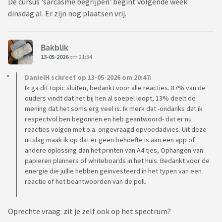
verstuurd, daarnaast kies je uiteraard zelf wat je vastlegt.
De cursus 'sarcasme begrijpen' begint volgende week
dinsdag al. Er zijn nog plaatsen vrij.
Ik hoor graag eerlijk wat jullie hiervan vinden, ook als je
denkt: dit zou ik juist niet gebruiken.
Bakblik
13-05-2026
om 21:34
DanielH schreef op 13-05-2026 om 20:47:
Ik ga dit topic sluiten, bedankt voor alle reacties. 87% van de
ouders vindt dat het bij hen al soepel loopt, 13% deelt de
mening dat het soms erg veel is. Ik merk dat -ondanks dat ik
respectvol ben begonnen en heb geantwoord- dat er nu
reacties volgen met o.a. ongevraagd opvoedadvies. Uit deze
uitslag maak ik op dat er geen behoefte is aan een app of
andere oplossing dan het printen van A4'tjes, Ophangen van
papieren planners of whiteboards in het huis. Bedankt voor de
energie die jullie hebben geinvesteerd in het typen van een
reactie of het beantwoorden van de poll.
Oprechte vraag: zit je zelf ook op het spectrum?