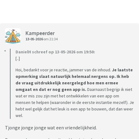
vooral weten of dit probleem herkenbaar is en of ouders
zouden willen meedenken/testen.
Mijn vragen:
Kampeerder
- Hoe houden jullie nu schoolinfo, WhatsApp-berichten en
13-05-2026
om 21:34
gezinstaken bij?
- Gebruik je een agenda, notitie-app, papieren lijst,
DanielH schreef op 13-05-2026 om 19:50:
WhatsApp naar jezelf, of iets anders?
[..]
- Wat gaat daarin vaak mis?
Hoi, bedankt voor je reactie, jammer van de inhoud.
Je laatste
- Zou een “gezinsinbox” die berichten omzet naar
opmerking slaat natuurlijk helemaal nergens op. Ik heb
acties/checklists voor jullie handig zijn?
de vraag uitdrukkelijk neergelegd hoe men ermee
- Zijn er ouders met Android die eventueel 14 dagen willen
omgaat en dat er nog geen app is.
Daarnaast begrijp ik niet
testen via Google Play gesloten test?
wat er mis zou zijn met het ontwikkelen van een app om
mensen te helpen (waaronder in de eerste instantie mezelf). Je
Privacy vind ik belangrijk: de verwerking van geplakte tekst
hebt wel gelijk dat het leuk is een app te bouwen, dat dan weer
wel.
of screenshots gebeurt lokaal op het toestel. Er wordt niets
automatisch toegevoegd zonder dat je het voorstel zelf
Tjonge jonge jonge wat een vriendelijkheid.
controleert. (Gezins)namen worden niet via de cloud