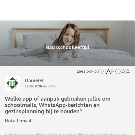
Basisschoolleeftijd
Lees ook op
DanielH
12-05-2026
om 20:36
Welke app of aanpak gebruiken jullie om
schoolmails, WhatsApp-berichten en
gezinsplanning bij te houden?
Hoi allemaal,