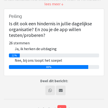
Ik ben benieuwd hoe andere ouders dit doen. Ik zal me eerst
even voorstellen. Ik ben Daniel een vader van 2 kinderen
(jongen 13jr/meisje 10jr), beiden hebben de diagnose ASS en
Peiling
hebben veel behoefte aan structuur en planning. Dus geen
Is dit ook een hindernis in jullie dagelijkse
vader die afspraken vergeet of toch Ranja meegeeft naar
organisatie? En zou je de app willen
school in plaats van water. Ik merk dat het bij ons thuis vaak
testen/proberen?
is dat moeders de
tassen in pakt, maar wanneer moeders moet werken komt
26 stemmen
het op mij aan. En dan begint het.. Wat moet er mee naar
Ja, ik herken de uitdaging
school, hoeveel.. Moest de fiets nu mee of niet ?Daarnaast
12%
speelt nog gezinsinformatie vanuit verschillende hoeken..
Nee, bij ons loopt het soepel
88%
Bij ons komt gezinsinformatie overal vandaan: schoolmails,
WhatsApp-berichten, briefjes, screenshots, sportclub,
Deel dit bericht:
zwemles, BSO, tandartsafspraken enzovoort. En uiteindelijk
moet iemand daar dan weer acties van maken: gymspullen
klaarleggen, lunchpakket mee, formulier invullen, afspraak
onthouden, kind eraan herinneren, partner informeren.