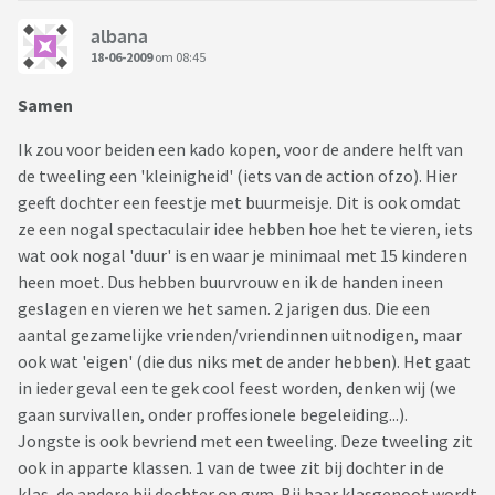
albana
18-06-2009
om 08:45
Samen
Ik zou voor beiden een kado kopen, voor de andere helft van
de tweeling een 'kleinigheid' (iets van de action ofzo). Hier
geeft dochter een feestje met buurmeisje. Dit is ook omdat
ze een nogal spectaculair idee hebben hoe het te vieren, iets
wat ook nogal 'duur' is en waar je minimaal met 15 kinderen
heen moet. Dus hebben buurvrouw en ik de handen ineen
geslagen en vieren we het samen. 2 jarigen dus. Die een
aantal gezamelijke vrienden/vriendinnen uitnodigen, maar
ook wat 'eigen' (die dus niks met de ander hebben). Het gaat
in ieder geval een te gek cool feest worden, denken wij (we
gaan survivallen, onder proffesionele begeleiding...).
Jongste is ook bevriend met een tweeling. Deze tweeling zit
ook in apparte klassen. 1 van de twee zit bij dochter in de
klas, de andere bij dochter op gym. Bij haar klasgenoot wordt