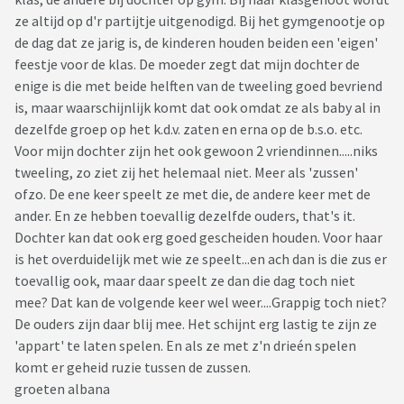
ze altijd op d'r partijtje uitgenodigd. Bij het gymgenootje op
de dag dat ze jarig is, de kinderen houden beiden een 'eigen'
feestje voor de klas. De moeder zegt dat mijn dochter de
enige is die met beide helften van de tweeling goed bevriend
is, maar waarschijnlijk komt dat ook omdat ze als baby al in
dezelfde groep op het k.d.v. zaten en erna op de b.s.o. etc.
Voor mijn dochter zijn het ook gewoon 2 vriendinnen.....niks
tweeling, zo ziet zij het helemaal niet. Meer als 'zussen'
ofzo. De ene keer speelt ze met die, de andere keer met de
ander. En ze hebben toevallig dezelfde ouders, that's it.
Dochter kan dat ook erg goed gescheiden houden. Voor haar
is het overduidelijk met wie ze speelt...en ach dan is die zus er
toevallig ook, maar daar speelt ze dan die dag toch niet
mee? Dat kan de volgende keer wel weer....Grappig toch niet?
De ouders zijn daar blij mee. Het schijnt erg lastig te zijn ze
'appart' te laten spelen. En als ze met z'n drieén spelen
komt er geheid ruzie tussen de zussen.
groeten albana