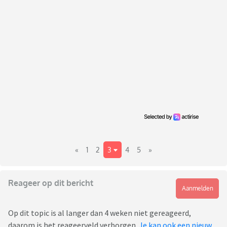
«
1
2
3
4
5
»
Reageer op dit bericht
Aanmelden
Op dit topic is al langer dan 4 weken niet gereageerd,
daarom is het reageerveld verborgen.
Je kan ook een nieuw