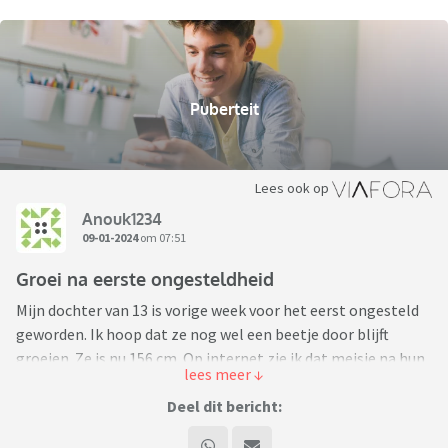
Puberteit
Lees ook op
Anouk1234
09-01-2024
om 07:51
Groei na eerste ongesteldheid
Mijn dochter van 13 is vorige week voor het eerst ongesteld
geworden. Ik hoop dat ze nog wel een beetje door blijft
groeien. Ze is nu 156 cm. Op internet zie ik dat meisje na hun
1e ongesteldheid nog 5 a 8 cm doorgroeien. Ik hoop dat ze
wel minimaal 165 cm wordt. Zelf hoopt ze op 170 cm. Wat is
Deel dit bericht:
jullie ervaring (van jezelf of je dochter) met groei in de