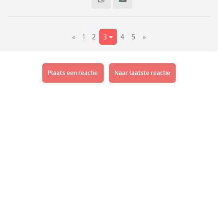
lengte na de eerste ongesteldheid?
«
1
2
3
4
5
»
Plaats een reactie
Naar laatste reactie