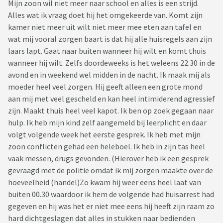
Mijn zoon wil niet meer naar school en alles is een strijd.
Alles wat ik vraag doet hij het omgekeerde van. Komt zijn
kamer niet meer uit wilt niet meer mee eten aan tafel en
wat mij vooral zorgen baart is dat hij alle huisregels aan zijn
laars lapt. Gaat naar buiten wanneer hij wilt en komt thuis
wanneer hij wilt. Zelfs doordeweeks is het weleens 22.30 in de
avond en in weekend wel midden in de nacht. Ik maak mij als
moeder heel veel zorgen. Hij geeft alleen een grote mond
aan mij met veel gescheld en kan heel intimiderend agressief
zijn. Maakt thuis heel veel kapot. Ik ben op zoek gegaan naar
hulp. Ik heb mijn kind zelf aangemeld bij leerplicht en daar
volgt volgende week het eerste gesprek. Ik heb met mijn
zoon conflicten gehad een heleboel. Ik heb in zijn tas heel
vaak messen, drugs gevonden. (Hierover heb ik een gesprek
gevraagd met de politie omdat ik mij zorgen maakte over de
hoeveelheid (handel)Zo kwam hij weer eens heel laat van
buiten 00.30 waardoor ik hem de volgende had huisarrest had
gegeven en hij was het er niet mee eens hij heeft zijn raam zo
hard dichtgeslagen dat alles in stukken naar bedienden