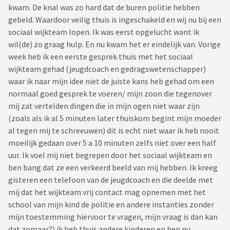
kwam. De knal was zo hard dat de buren politie hebben
gebeld. Waardoor veilig thuis is ingeschakeld en wij nu bij een
sociaal wijkteam lopen. Ik was eerst opgelucht want ik
wil(de) zo graag hulp. En nu kwam het er eindelijk van. Vorige
week heb ik een eerste gesprek thuis met het sociaal
wijkteam gehad (jeugdcoach en gedragswetenschapper)
waar ik naar mijn idee niet de juiste kans heb gehad om een
normaal goed gesprek te voeren/ mijn zoon die tegenover
mij zat vertelden dingen die in mijn ogen niet waar zijn
(zoals als ik al 5 minuten later thuiskom begint mijn moeder
al tegen mij te schreeuwen) dit is echt niet waar ik heb nooit
moeilijk gedaan over 5 a 10 minuten zelfs niet over een half
uur. Ik voel mij niet begrepen door het sociaal wijkteam en
ben bang dat ze een verkeerd beeld van mij hebben. Ik kreeg
gisteren een telefoon van de jeugdcoach en die deelde met
mij dat het wijkteam vrij contact mag opnemen met het
school van mijn kind de politie en andere instanties zonder
mijn toestemming hiervoor te vragen, mijn vraag is dan kan
dat zomaar?) ik heb thuis andere kinderen en ben nu