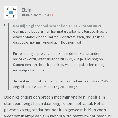
Elvis
10-03-2024
om 00:34
Doemijdieglazenbol schreef op 10-03-2024 om 00:21:
een maand boos zijn en het niet uit willen praten zou ik echt
onacceptabel vinden. Dat zit ik er niet tussen, dan ga ik de
discussie met mijn vriend aan. Doe normaal.
En ook een gesprek over hoe dit in de toekomst anders
aanpakt wordt, want als zoon nu 12 is, kun je je lol nog op.
Samen een strijdplan bedenken, want die puberteit is nog
nauwelijks begonnen.
Je hebt er toch al met hem over gesproken neem ik aan? Wat
zegt hij dan? Waarom doet hij zo koppig?
Doe niks anders dan praten met mijn vriend hij heeft zijn
standpunt zegt hij en daar krijg ik hem niet vanaf. Het is
gewoon zo erg omdat het nooit zo geweest is. Mijn zoon
weet dat ik altijd aan zijn kant sta. No matter what maar wil