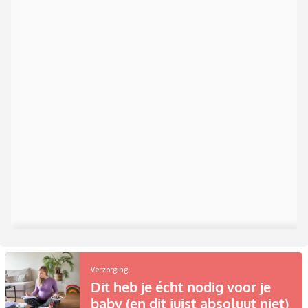
Verzorging
Dit heb je écht nodig voor je
baby (en dit juist absoluut niet)