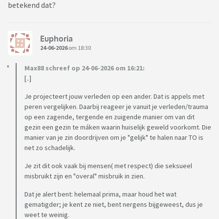
betekend dat?
Euphoria
24-06-2026
om 18:30
Max88 schreef op 24-06-2026 om 16:21:
[..]
Je projecteert jouw verleden op een ander. Dat is appels met
peren vergelijken. Daarbij reageer je vanuit je verleden/trauma
op een zagende, tergende en zuigende manier om van dit
gezin een gezin te máken waarin huiselijk geweld voorkomt. Die
manier van je zin doordrijven om je "gelijk" te halen naar TO is
net zo schadelijk.
Je zit dit ook vaak bij mensen( met respect) die seksueel
misbruikt zijn en "overal" misbruik in zien.
Dat je alert bent: helemaal prima, maar houd het wat
gematigder; je kent ze niet, bent nergens bijgeweest, dus je
weet te weinig.