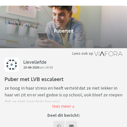
Puberteit
Lees ook op
Lieveliefde
23-06-2026
om 14:59
Puber met LVB escaleert
ze hoog in haar stress en heeft verteld dat ze niet lekker in
haar vel zit en er veel gedoe is op school, ook bleef ze roepen
dat ze niet naar huis toe wou.
Op het moment dat de politie haar bij ons afleverde rende ze
via de bijkeuken weer naar buiten met de mededeling ik ga
Deel dit bericht:
weg. Hier is de politie wederom achteraan gegaan. Bij de