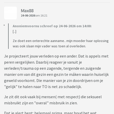
Max88
24-06-2026
om 16:21
Anoniemvoornu schreef op 24-06-2026 om 14:00:
[..]
Ze doet een onterechte aanname.. mijn moeder haar oplossing
was ook slaan mijn vader was toen al overleden.
Je projecteert jouw verleden op een ander. Dat is appels met
peren vergelijken. Daarbij reageer je vanuit je
verleden/trauma op een zagende, tergende en zuigende
manier om van dit gezin een gezin te máken waarin huiselijk
geweld voorkomt. Die manier van je zin doordrijven om je
"gelijk" te halen naar TO is net zo schadelijk.
Je zit dit ook vaak bij mensen( met respect) die seksueel
misbruikt zijn en "overal" misbruik in zien.
Dat je alert bent: helemaal prima, maar houd het wat