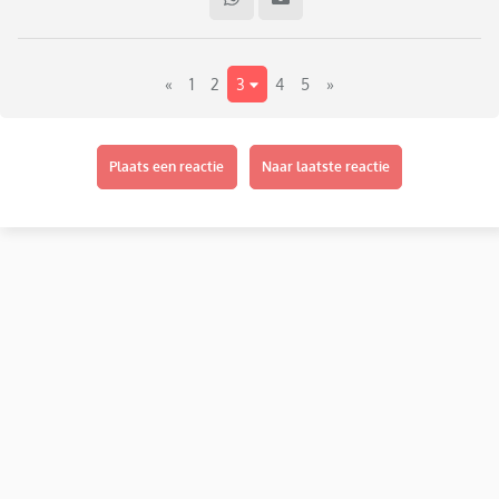
politie is helemaal los gegaan, knijpen, krabben, schoppen
en weg proberen rennen.
Uiteindelijk heeft de politie haar moeten fixeren en is ze met
«
1
2
3
4
5
»
4 man bij ons afgeleverd en is ze binnen bij ons gekalmeerd.
Vanuit de politie wordt er een melding gemaakt bij veilig
thuis en wij zijn al druk aan het bellen voor verdere hulp.
Plaats een reactie
Naar laatste reactie
Ik merk dat ik helemaal lam geslagen ben en weer het echt
even niet meer.