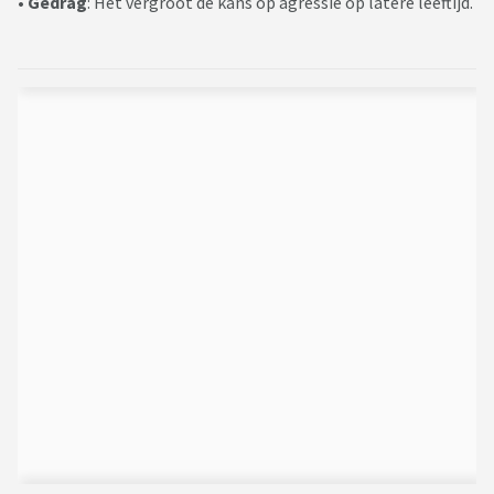
• Gedrag
: Het vergroot de kans op agressie op latere leeftijd.