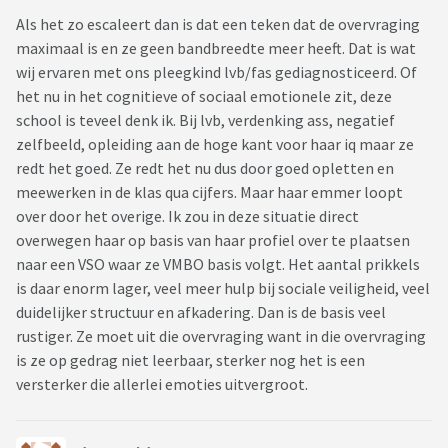
Als het zo escaleert dan is dat een teken dat de overvraging
maximaal is en ze geen bandbreedte meer heeft. Dat is wat
wij ervaren met ons pleegkind lvb/fas gediagnosticeerd. Of
het nu in het cognitieve of sociaal emotionele zit, deze
school is teveel denk ik. Bij lvb, verdenking ass, negatief
zelfbeeld, opleiding aan de hoge kant voor haar iq maar ze
redt het goed. Ze redt het nu dus door goed opletten en
meewerken in de klas qua cijfers. Maar haar emmer loopt
over door het overige. Ik zou in deze situatie direct
overwegen haar op basis van haar profiel over te plaatsen
naar een VSO waar ze VMBO basis volgt. Het aantal prikkels
is daar enorm lager, veel meer hulp bij sociale veiligheid, veel
duidelijker structuur en afkadering. Dan is de basis veel
rustiger. Ze moet uit die overvraging want in die overvraging
is ze op gedrag niet leerbaar, sterker nog het is een
versterker die allerlei emoties uitvergroot.