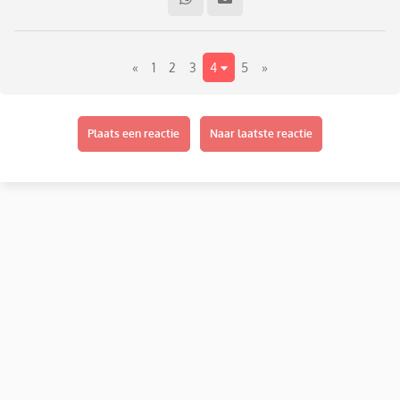
politie is helemaal los gegaan, knijpen, krabben, schoppen
en weg proberen rennen.
Uiteindelijk heeft de politie haar moeten fixeren en is ze met
«
1
2
3
4
5
»
4 man bij ons afgeleverd en is ze binnen bij ons gekalmeerd.
Vanuit de politie wordt er een melding gemaakt bij veilig
thuis en wij zijn al druk aan het bellen voor verdere hulp.
Plaats een reactie
Naar laatste reactie
Ik merk dat ik helemaal lam geslagen ben en weer het echt
even niet meer.