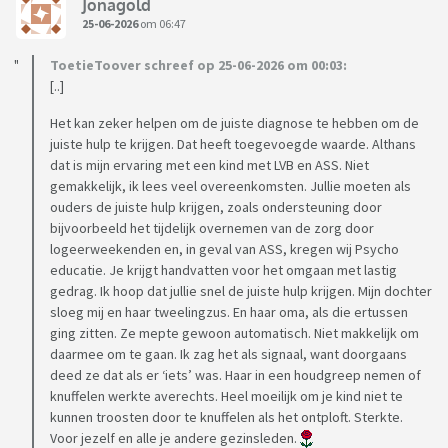
Jonagold
25-06-2026
om 06:47
ToetieToover schreef op 25-06-2026 om 00:03:
[..]
Het kan zeker helpen om de juiste diagnose te hebben om de
juiste hulp te krijgen. Dat heeft toegevoegde waarde. Althans
dat is mijn ervaring met een kind met LVB en ASS. Niet
gemakkelijk, ik lees veel overeenkomsten. Jullie moeten als
ouders de juiste hulp krijgen, zoals ondersteuning door
bijvoorbeeld het tijdelijk overnemen van de zorg door
logeerweekenden en, in geval van ASS, kregen wij Psycho
educatie. Je krijgt handvatten voor het omgaan met lastig
gedrag. Ik hoop dat jullie snel de juiste hulp krijgen. Mijn dochter
sloeg mij en haar tweelingzus. En haar oma, als die ertussen
ging zitten. Ze mepte gewoon automatisch. Niet makkelijk om
daarmee om te gaan. Ik zag het als signaal, want doorgaans
deed ze dat als er ‘iets’ was. Haar in een houdgreep nemen of
knuffelen werkte averechts. Heel moeilijk om je kind niet te
kunnen troosten door te knuffelen als het ontploft. Sterkte.
Voor jezelf en alle je andere gezinsleden.