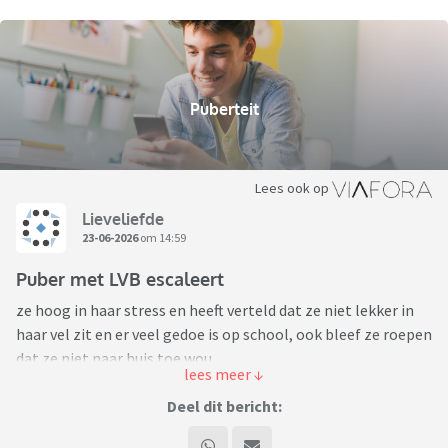
Puberteit
Lees ook op
Lieveliefde
23-06-2026
om 14:59
Puber met LVB escaleert
ze hoog in haar stress en heeft verteld dat ze niet lekker in
haar vel zit en er veel gedoe is op school, ook bleef ze roepen
dat ze niet naar huis toe wou.
Op het moment dat de politie haar bij ons afleverde rende ze
via de bijkeuken weer naar buiten met de mededeling ik ga
Deel dit bericht:
weg. Hier is de politie wederom achteraan gegaan. Bij de