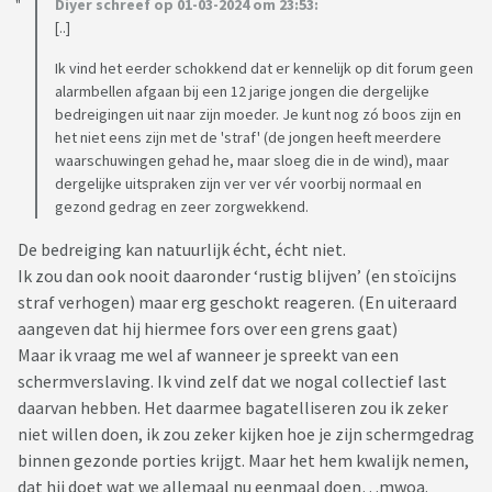
Diyer schreef op 01-03-2024 om 23:53:
[..]
Ik vind het eerder schokkend dat er kennelijk op dit forum geen
alarmbellen afgaan bij een 12 jarige jongen die dergelijke
bedreigingen uit naar zijn moeder. Je kunt nog zó boos zijn en
het niet eens zijn met de 'straf' (de jongen heeft meerdere
waarschuwingen gehad he, maar sloeg die in de wind), maar
dergelijke uitspraken zijn ver ver vér voorbij normaal en
gezond gedrag en zeer zorgwekkend.
De bedreiging kan natuurlijk écht, écht niet.
Ik zou dan ook nooit daaronder ‘rustig blijven’ (en stoïcijns
straf verhogen) maar erg geschokt reageren. (En uiteraard
aangeven dat hij hiermee fors over een grens gaat)
Maar ik vraag me wel af wanneer je spreekt van een
schermverslaving. Ik vind zelf dat we nogal collectief last
daarvan hebben. Het daarmee bagatelliseren zou ik zeker
niet willen doen, ik zou zeker kijken hoe je zijn schermgedrag
binnen gezonde porties krijgt. Maar het hem kwalijk nemen,
dat hij doet wat we allemaal nu eenmaal doen…mwoa.