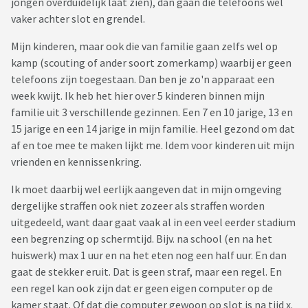
jongen overduidelijk laat zien), dan gaan die telefoons wel
vaker achter slot en grendel.
Mijn kinderen, maar ook die van familie gaan zelfs wel op
kamp (scouting of ander soort zomerkamp) waarbij er geen
telefoons zijn toegestaan. Dan ben je zo'n apparaat een
week kwijt. Ik heb het hier over 5 kinderen binnen mijn
familie uit 3 verschillende gezinnen. Een 7 en 10 jarige, 13 en
15 jarige en een 14 jarige in mijn familie. Heel gezond om dat
af en toe mee te maken lijkt me. Idem voor kinderen uit mijn
vrienden en kennissenkring.
Ik moet daarbij wel eerlijk aangeven dat in mijn omgeving
dergelijke straffen ook niet zozeer als straffen worden
uitgedeeld, want daar gaat vaak al in een veel eerder stadium
een begrenzing op schermtijd. Bijv. na school (en na het
huiswerk) max 1 uur en na het eten nog een half uur. En dan
gaat de stekker eruit. Dat is geen straf, maar een regel. En
een regel kan ook zijn dat er geen eigen computer op de
kamer staat. Of dat die computer gewoon op slot is na tijd x.