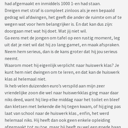
had afgemaakt en inmiddels 1000 1-en had staan.
Dreigen met straf is compleet zinloos als je een bepaald
gedrag wil afdwingen, het geeft die ander de ruimte om af te
wegen wat voor hem belangrijker is. En dat kan dus zijn:
doorgaan met wat hij doet. Wat jij niet wil.
Ga eens met de jongen om tafel op een rustig moment, leg
uit dat je niet wil dat hij zo lang gamet, en maak afspraken.
Neem hem serieus, dan is de kans groter dat hij jou serieus
neemt.
Waarom moet hij eigenlijk verplicht naar huiswerk klas? Je
kunt hem niet dwingen om te leren, en dat kan de huiswerk
klas al helemaal niet.
Ik heb velen duizenden euro’s verspild aan mijn zeer
vriendelijke zoon die wel naar huiswerkklas ging maar daar
niks deed, want hij liep elke middag naar het toilet en bleef
dan kletsen met bekende die hij tegen kwam, of hij ging pas
laat van school naar de huiswerk klas , enfin, het werd
helemaal niks. Hij heeft dan ook geen enkele opleiding
afgemaakt tot nu toe, maar hij heeft nu wel een goede baan,