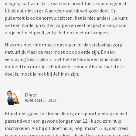
dingen, laat zien dat je van hem houdt (uit je openingspost
blijkt dat niet erg). Waardeer wat hij wel goed doet. En
puberteit is ook enorm uitzitten, het is niet anders. Je kunt
wel een harde lijn willen volgen en veel respect eisen, maar
als je het niet geeft, zul je het ook niet ontvangen.
Niks mis met informatie opvragen bij de verslavingszorg
natuurlijk. Maar de rest moet ook op orde zijn. En een
verslaving bestrijden is niet hetzelfde als een kind onder
druk zetten om zijn schoolwerk te doen. Als dat laatste je
doel is, moet je niet bij Jellinek zijn.
Diyer
01-03-2024
om 18:17
Klinkt niet goed to. Ik vind dit erg ontspoort gedrag en niet
passend voor een gewone jongen van 12. Ik zou zsm hulp
inschakelen. Als hij dit doet nu hij nog 'maar' 12 is, dan vrees
ik met grote vrezen wat hij doet als hij 15 is. Ingrijpen en wel