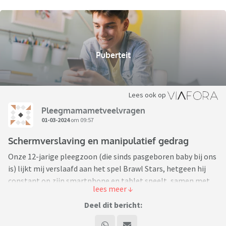
Puberteit
Lees ook op
Pleegmamametveelvragen
01-03-2024
om 09:57
Schermverslaving en manipulatief gedrag
Onze 12-jarige pleegzoon (die sinds pasgeboren baby bij ons
is) lijkt mij verslaafd aan het spel Brawl Stars, hetgeen hij
constant op zijn smartphone en tablet speelt, samen met
vrienden van school. Zijn schoolwerk lijdt eronder, hij gaat
niet naar de huiswerkklas die hij verplicht moet volgen,
Deel dit bericht:
weigert vaak zijn scherm af te zetten om te komen eten of