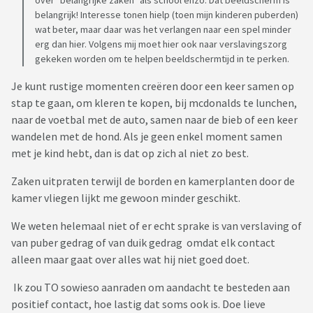
over "belangrijke zaken" als school enzo. Dat beeldscherm is
belangrijk! Interesse tonen hielp (toen mijn kinderen puberden)
wat beter, maar daar was het verlangen naar een spel minder
erg dan hier. Volgens mij moet hier ook naar verslavingszorg
gekeken worden om te helpen beeldschermtijd in te perken.
Je kunt rustige momenten creëren door een keer samen op
stap te gaan, om kleren te kopen, bij mcdonalds te lunchen,
naar de voetbal met de auto, samen naar de bieb of een keer
wandelen met de hond. Als je geen enkel moment samen
met je kind hebt, dan is dat op zich al niet zo best.
Zaken uitpraten terwijl de borden en kamerplanten door de
kamer vliegen lijkt me gewoon minder geschikt.
We weten helemaal niet of er echt sprake is van verslaving of
van puber gedrag of van duik gedrag omdat elk contact
alleen maar gaat over alles wat hij niet goed doet.
Ik zou TO sowieso aanraden om aandacht te besteden aan
positief contact, hoe lastig dat soms ook is. Doe lieve