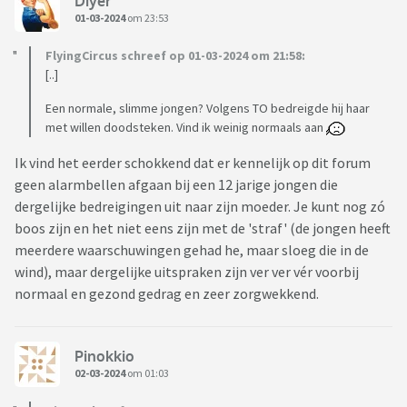
Diyer
01-03-2024
om 23:53
FlyingCircus schreef op 01-03-2024 om 21:58:
[..]
Een normale, slimme jongen? Volgens TO bedreigde hij haar
met willen doodsteken. Vind ik weinig normaals aan
Ik vind het eerder schokkend dat er kennelijk op dit forum
geen alarmbellen afgaan bij een 12 jarige jongen die
dergelijke bedreigingen uit naar zijn moeder. Je kunt nog zó
boos zijn en het niet eens zijn met de 'straf' (de jongen heeft
meerdere waarschuwingen gehad he, maar sloeg die in de
wind), maar dergelijke uitspraken zijn ver ver vér voorbij
normaal en gezond gedrag en zeer zorgwekkend.
Pinokkio
02-03-2024
om 01:03