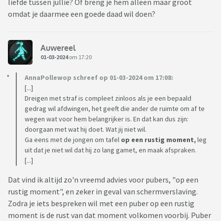
liefde tussen jullie? Of breng je hem alleen maar groot
omdat je daarmee een goede daad wil doen?
Auwereel
01-03-2024
om 17:20
AnnaPollewop schreef op 01-03-2024 om 17:08:
[...]
Dreigen met straf is compleet zinloos als je een bepaald
gedrag wil afdwingen, het geeft die ander de ruimte om af te
wegen wat voor hem belangrijker is. En dat kan dus zijn:
doorgaan met wat hij doet. Wat jij niet wil.
Ga eens met de jongen om tafel
op een rustig moment,
leg
uit dat je niet wil dat hij zo lang gamet, en maak afspraken.
[...]
Dat vind ik altijd zo'n vreemd advies voor pubers, "op een
rustig moment", en zeker in geval van schermverslaving.
Zodra je iets bespreken wil met een puber op een rustig
moment is de rust van dat moment volkomen voorbij. Puber