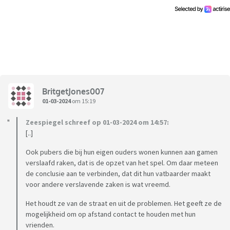
passeerde...Ik ben rustig gebleven en heb regelmatig gezegd:
" schermverbod tot zaterdag, zondag, ....,donderdag,...
maandag 4 maart..."Hij bleef mij treiteren, en zei dan: "jij wilt
toch niet dat ik zo doe, geef dan mijn gsm terug, dan stop ik
ermee. Jij vindt het toch lastig als ik een crisis heb, dan moet
je gewoon mijn gsm teruggeven, dan is alles weer
oké..."Omdat hij in het verleden al wel narcistische trekjes
BritgetJones007
vertoonde en vaak onder een straf uitgeraakt, en meestal
01-03-2024
om 15:19
manipuleert om zijn goesting te krijgen, vond ik het
belangrijk om voet bij stuk te houden en heb ik dus niet
Zeespiegel schreef op 01-03-2024 om 14:57:
toegegeven aan de manipulatie. Mijn man vindt dat ik mijzelf
[..]
deze miserie op de hals gehaald heb, en dat die oplopende
Ook pubers die bij hun eigen ouders wonen kunnen aan gamen
dagen schermverbod buitenproportioneel zijn en dat zijn
verslaafd raken, dat is de opzet van het spel. Om daar meteen
gedrag normaal pubergedrag is. Is dit normaal pubergedrag?
de conclusie aan te verbinden, dat dit hun vatbaarder maakt
voor andere verslavende zaken is wat vreemd.
Het houdt ze van de straat en uit de problemen. Het geeft ze de
mogelijkheid om op afstand contact te houden met hun
vrienden.