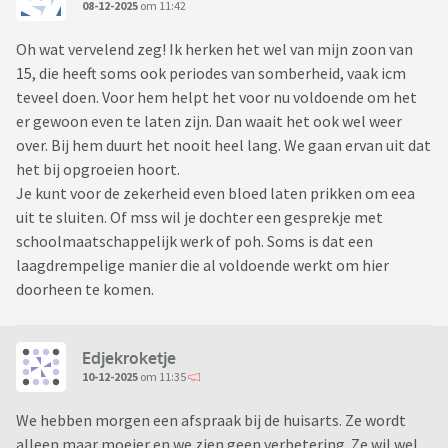
08-12-2025
om 11:42
Oh wat vervelend zeg! Ik herken het wel van mijn zoon van
15, die heeft soms ook periodes van somberheid, vaak icm
teveel doen. Voor hem helpt het voor nu voldoende om het
er gewoon even te laten zijn. Dan waait het ook wel weer
over. Bij hem duurt het nooit heel lang. We gaan ervan uit dat
het bij opgroeien hoort.
Je kunt voor de zekerheid even bloed laten prikken om eea
uit te sluiten. Of mss wil je dochter een gesprekje met
schoolmaatschappelijk werk of poh. Soms is dat een
laagdrempelige manier die al voldoende werkt om hier
doorheen te komen.
Edjekroketje
10-12-2025
om 11:35
We hebben morgen een afspraak bij de huisarts. Ze wordt
alleen maar moeier en we zien geen verbetering. Ze wil wel,