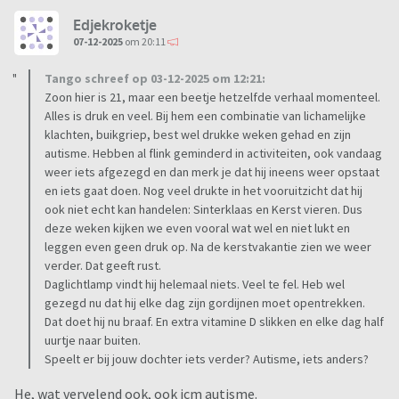
Edjekroketje
07-12-2025
om 20:11
Tango schreef op 03-12-2025 om 12:21:
Zoon hier is 21, maar een beetje hetzelfde verhaal momenteel.
Alles is druk en veel. Bij hem een combinatie van lichamelijke
klachten, buikgriep, best wel drukke weken gehad en zijn
autisme. Hebben al flink geminderd in activiteiten, ook vandaag
weer iets afgezegd en dan merk je dat hij ineens weer opstaat
en iets gaat doen. Nog veel drukte in het vooruitzicht dat hij
ook niet echt kan handelen: Sinterklaas en Kerst vieren. Dus
deze weken kijken we even vooral wat wel en niet lukt en
leggen even geen druk op. Na de kerstvakantie zien we weer
verder. Dat geeft rust.
Daglichtlamp vindt hij helemaal niets. Veel te fel. Heb wel
gezegd nu dat hij elke dag zijn gordijnen moet opentrekken.
Dat doet hij nu braaf. En extra vitamine D slikken en elke dag half
uurtje naar buiten.
Speelt er bij jouw dochter iets verder? Autisme, iets anders?
He, wat vervelend ook, ook icm autisme.