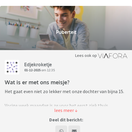
Puberteit
Lees ook op
Edjekroketje
01-12-2025
om 12:35
Wat is er met ons meisje?
Het gaat even niet zo lekker met onze dochter van bijna 15.
Vorige week maandag is ze voor het eerst ziek thuis
gebleven met in eerste instantie klachten als buikpijn en
misselijk. Ze gaf aan het afwisselend warm en koud te
Deel dit bericht:
hebben dus wij dachten dat ze een virusje zou hebben.