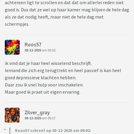
achtereen ligt te scrollen en dat dat om allerlei reden niet
dat we het nog even moeten aankijken.
goed is. Dus dat ze wel op haar kamer mag blijven de hele dag
Wie herkent dit van zijn/haar puber en wat heb je gedaan om
als ze dat nodig heeft, maar niet de hele dag met
hem/haar weer terug te krijgen naar ‘normaal’?
schermpjes.
Roos57
03-12-2025
om 09:02
ik vind dat je haar heel wisselend beschrijft.
Iemand die zich erg terugtrekt en heel passief is kan heel
goed depressieve klachten hebben.
Daar zou ik snel hulp voor inschakelen.
Maar goed ik praat uit eigen ervaring.
Zilver_gray
03-12-2025
om 09:17
Roos57 schreef op 03-12-2025 om 09:02: