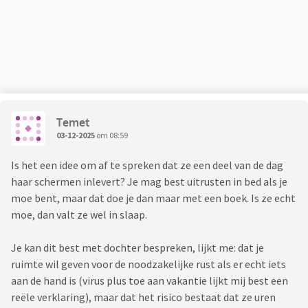
wat meer in zichzelf gekeerd. Normaal wil ze altijd
afspreken met vrienden en vriendinnen, wil ze overal bij zijn
en aan meedoen, maar gister zei ze dat ze geen zin heeft om
af te spreken met mensen.
Ze is afgelopen week wel mee geweest boodschappen doen.
Temet
Er zijn 2 keer vriendinnen geweest en haar beste vriend is
03-12-2025
om 08:59
haar komen opzoeken. Afgelopen zaterdag had ze een
Is het een idee om af te spreken dat ze een deel van de dag
feestje van hem, maar gister heeft ze heel de dag in bed
haar schermen inlevert? Je mag best uitrusten in bed als je
gelegen. Nu was ze ook gister ongesteld geworden, dus dat
moe bent, maar dat doe je dan maar met een boek. Is ze echt
speelde in elk geval gister een rol in haar bui en gedrag, maar
moe, dan valt ze wel in slaap.
omdat wij onze dochter niet kennen zoals we haar vorige
week gezien hebben, baart het me wel zorgen. Zorgen
Je kan dit best met dochter bespreken, lijkt me: dat je
maken zit wel in mijn aard, maar ik voel me dus niet fijn bij de
ruimte wil geven voor de noodzakelijke rust als er echt iets
situatie.
aan de hand is (virus plus toe aan vakantie lijkt mij best een
reële verklaring), maar dat het risico bestaat dat ze uren
Ik heb net even overleg gehad met de huisarts en die zegt