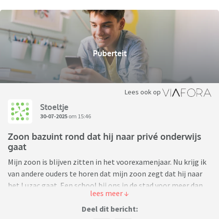
Puberteit
Lees ook op
Stoeltje
30-07-2025
om 15:46
Zoon bazuint rond dat hij naar privé onderwijs
gaat
Mijn zoon is blijven zitten in het voorexamenjaar. Nu krijg ik
van andere ouders te horen dat mijn zoon zegt dat hij naar
het Luzac gaat. Een school bij ons in de stad voor meer dan
20 ruggen per jaar dus prive onderwijs. Daar komt niks van in.
Ik heb zoon gevraagd of dit waar is en waarom hij dat zegt.
Deel dit bericht: