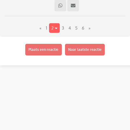
Hij zegt dat alle jongens die zijn blijven zitten nu naar Luzac
gaan dus dan wil hij het ook. En dat hij het een straf vindt als
hij niet ook naar Luzac mag.
«
1
2
3
4
5
6
»
Los van of ik dit wel zou kunnen betalen wil ik dit niet én is
het nog maar de vraag of zoon wel aangenomen zou worden.
Dat andere jongens op school nu naar Luzac gaan zal wel
maar dat betekent niet dat zoon er ook heen gaat.
Plaats een reactie
Naar laatste reactie
Hoe maak ik een einde aan deze “wens” van zoon?