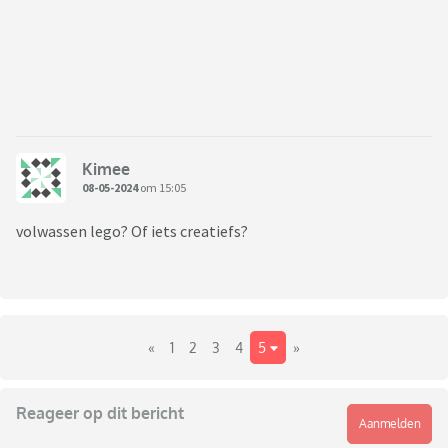
Kimee
08-05-2024
om 15:05
volwassen lego? Of iets creatiefs?
«
1
2
3
4
5
»
Reageer op dit bericht
Aanmelden