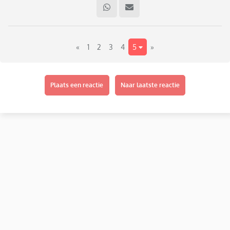
«
1
2
3
4
5
»
Plaats een reactie
Naar laatste reactie