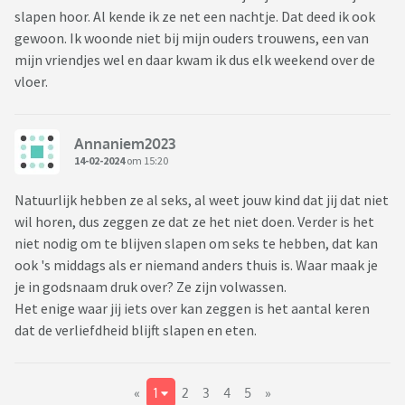
slapen hoor. Al kende ik ze net een nachtje. Dat deed ik ook
gewoon. Ik woonde niet bij mijn ouders trouwens, een van
mijn vriendjes wel en daar kwam ik dus elk weekend over de
vloer.
Annaniem2023
14-02-2024
om 15:20
Natuurlijk hebben ze al seks, al weet jouw kind dat jij dat niet
wil horen, dus zeggen ze dat ze het niet doen. Verder is het
niet nodig om te blijven slapen om seks te hebben, dat kan
ook 's middags als er niemand anders thuis is. Waar maak je
je in godsnaam druk over? Ze zijn volwassen.
Het enige waar jij iets over kan zeggen is het aantal keren
dat de verliefdheid blijft slapen en eten.
«
1
2
3
4
5
»