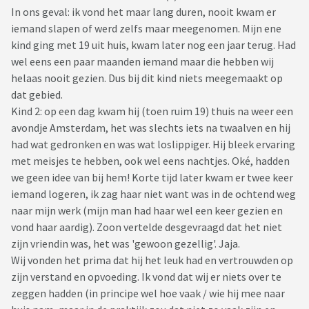
In ons geval: ik vond het maar lang duren, nooit kwam er
iemand slapen of werd zelfs maar meegenomen. Mijn ene
kind ging met 19 uit huis, kwam later nog een jaar terug. Had
wel eens een paar maanden iemand maar die hebben wij
helaas nooit gezien. Dus bij dit kind niets meegemaakt op
dat gebied.
Kind 2: op een dag kwam hij (toen ruim 19) thuis na weer een
avondje Amsterdam, het was slechts iets na twaalven en hij
had wat gedronken en was wat loslippiger. Hij bleek ervaring
met meisjes te hebben, ook wel eens nachtjes. Oké, hadden
we geen idee van bij hem! Korte tijd later kwam er twee keer
iemand logeren, ik zag haar niet want was in de ochtend weg
naar mijn werk (mijn man had haar wel een keer gezien en
vond haar aardig). Zoon vertelde desgevraagd dat het niet
zijn vriendin was, het was 'gewoon gezellig'. Jaja.
Wij vonden het prima dat hij het leuk had en vertrouwden op
zijn verstand en opvoeding. Ik vond dat wij er niets over te
zeggen hadden (in principe wel hoe vaak / wie hij mee naar