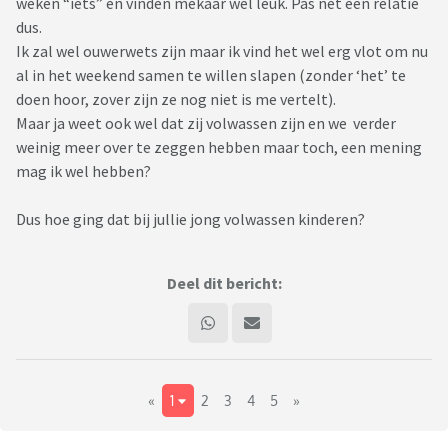
weken “iets” en vinden mekaar wel leuk. Pas net een relatie
dus.
Ik zal wel ouwerwets zijn maar ik vind het wel erg vlot om nu
al in het weekend samen te willen slapen (zonder ‘het’ te
doen hoor, zover zijn ze nog niet is me vertelt).
Maar ja weet ook wel dat zij volwassen zijn en we verder
weinig meer over te zeggen hebben maar toch, een mening
mag ik wel hebben?
Dus hoe ging dat bij jullie jong volwassen kinderen?
Deel dit bericht:
«
1
2
3
4
5
»