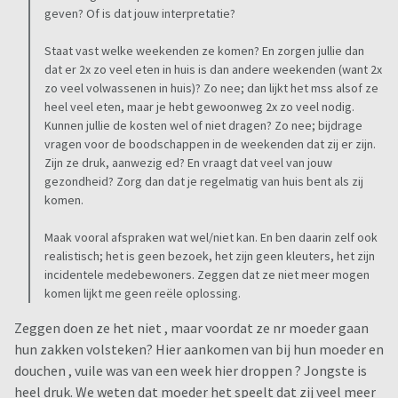
geven? Of is dat jouw interpretatie?
Staat vast welke weekenden ze komen? En zorgen jullie dan
dat er 2x zo veel eten in huis is dan andere weekenden (want 2x
zo veel volwassenen in huis)? Zo nee; dan lijkt het mss alsof ze
heel veel eten, maar je hebt gewoonweg 2x zo veel nodig.
Kunnen jullie de kosten wel of niet dragen? Zo nee; bijdrage
vragen voor de boodschappen in de weekenden dat zij er zijn.
Zijn ze druk, aanwezig ed? En vraagt dat veel van jouw
gezondheid? Zorg dan dat je regelmatig van huis bent als zij
komen.
Maak vooral afspraken wat wel/niet kan. En ben daarin zelf ook
realistisch; het is geen bezoek, het zijn geen kleuters, het zijn
incidentele medebewoners. Zeggen dat ze niet meer mogen
komen lijkt me geen reële oplossing.
Zeggen doen ze het niet , maar voordat ze nr moeder gaan
hun zakken volsteken? Hier aankomen van bij hun moeder en
douchen , vuile was van een week hier droppen ? Jongste is
heel druk. We weten dat moeder het speelt dat zij veel meer