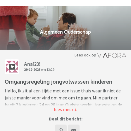
Algemeen Ouderschap
Lees ook op
Ana123!
29-12-2023
om 12:29
Omgangsregeling jongvolwassen kinderen
Hallo, ik zit al een tijdje met een issue thuis waar ik niet de
juiste manier voor vind om mee om te gaan. Mijn partner
heeft 2 kinderen : 24 en 20 jaar. Oudste werkt , jongste op de
hogeschool. Gezien de leeftijd van de kinderen willen wij de “
omgangsregeling “ aanpassen maar weten niet goed hoe dit
Deel dit bericht:
aan te pakken. Mijn partner heeft bang dat de kinderen zich