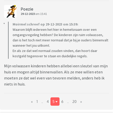
Poezie
29-12-2023
om 15:41
Moirmel schreef op 29-12-2023 om 15:39:
Waarom blijft iedereen het hier in hemelsnaam over een
omgangsregeling hebben? De kinderen zijn ruim volwassen,
dan is het toch niet meer normaal dat je bij je ouders binnenvalt
wanneer het jou uitkomt.
En als ze dat wel normaal zouden vinden, dan hoort daar
kostgeld tegenover te staan en duidelijke regels.
Mijn volwassen kinderen hebben allebei een sleutel van mijn
huis en mogen altijd binnenvallen. Als ze mee willen eten
moeten ze dat wel even van tevoren melden, anders heb ik
niets in huis.
«
1
..
4
5
6
..
20
»