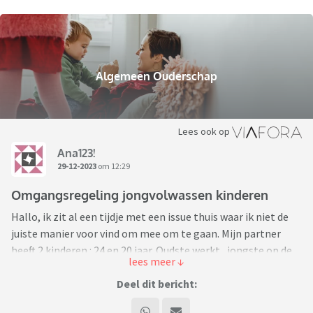
Algemeen Ouderschap
Lees ook op
Ana123!
29-12-2023
om 12:29
Omgangsregeling jongvolwassen kinderen
Hallo, ik zit al een tijdje met een issue thuis waar ik niet de
juiste manier voor vind om mee om te gaan. Mijn partner
heeft 2 kinderen : 24 en 20 jaar. Oudste werkt , jongste op de
hogeschool. Gezien de leeftijd van de kinderen willen wij de “
omgangsregeling “ aanpassen maar weten niet goed hoe dit
Deel dit bericht:
aan te pakken. Mijn partner heeft bang dat de kinderen zich