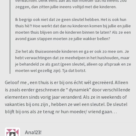
verwachten. Denk eens aan als hun moeder dat nu ineens zou
zeggen, dan zitten jullie ineens voltijd met die kinderen.
Ik begrijp ook niet dat ze geen sleutel hebben. Het is ook hun
thuis hè?! Hoe werkt dat dan nu kinderen komen bij jullie en jullie
moeten thuis blijven om de kinderen binnen te laten? Als ze een
avond gaan stappen moeten ze jullie wakker bellen?
Zie het als thuiswonende kinderen en ga er ook zo mee om. Je
hebt verwachtingen dat ze meehelpen in het huishouden, maar
je behandeld ze als gast (geen sleutel, alleen op afspraak en ze
moeten wel gezellig zijn). Tja dat botst.
Geloof me , een thuis is er bij ons écht wél gecreëerd. Alleen
is zoals eerder geschreven de “ dynamiek” door verschillende
elementen sinds vorig jaar veranderd. Als ze in weekends of
vakanties bij ons zijn , hebben ze wel een sleutel. De sleutel
blijft bij ons als ze terug nr hun moeder/ vriend gaan…
Ana123!