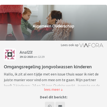
Algemeen Ouderschap
Lees ook op
Ana123!
29-12-2023
om 12:29
Omgangsregeling jongvolwassen kinderen
Hallo, ik zit al een tijdje met een issue thuis waar ik niet de
juiste manier voor vind om mee om te gaan. Mijn partner
heeft 2 kinderen : 24 en 20 jaar. Oudste werkt , jongste op de
hogeschool. Gezien de leeftijd van de kinderen willen wij de “
omgangsregeling “ aanpassen maar weten niet goed hoe dit
Deel dit bericht:
aan te pakken. Mijn partner heeft bang dat de kinderen zich