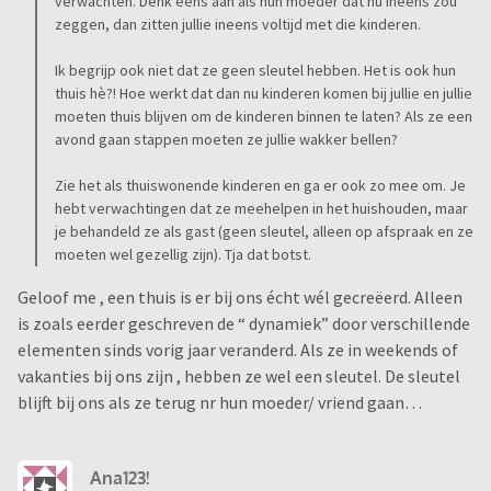
verwachten. Denk eens aan als hun moeder dat nu ineens zou
zeggen, dan zitten jullie ineens voltijd met die kinderen.
Ik begrijp ook niet dat ze geen sleutel hebben. Het is ook hun
thuis hè?! Hoe werkt dat dan nu kinderen komen bij jullie en jullie
moeten thuis blijven om de kinderen binnen te laten? Als ze een
avond gaan stappen moeten ze jullie wakker bellen?
Zie het als thuiswonende kinderen en ga er ook zo mee om. Je
hebt verwachtingen dat ze meehelpen in het huishouden, maar
je behandeld ze als gast (geen sleutel, alleen op afspraak en ze
moeten wel gezellig zijn). Tja dat botst.
Geloof me , een thuis is er bij ons écht wél gecreëerd. Alleen
is zoals eerder geschreven de “ dynamiek” door verschillende
elementen sinds vorig jaar veranderd. Als ze in weekends of
vakanties bij ons zijn , hebben ze wel een sleutel. De sleutel
blijft bij ons als ze terug nr hun moeder/ vriend gaan…
Ana123!