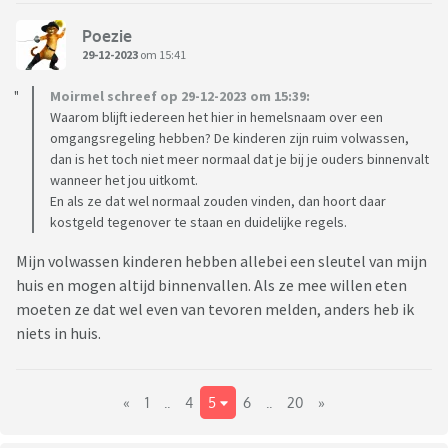
Poezie
29-12-2023
om 15:41
Moirmel schreef op 29-12-2023 om 15:39:
Waarom blijft iedereen het hier in hemelsnaam over een
omgangsregeling hebben? De kinderen zijn ruim volwassen,
dan is het toch niet meer normaal dat je bij je ouders binnenvalt
wanneer het jou uitkomt.
En als ze dat wel normaal zouden vinden, dan hoort daar
kostgeld tegenover te staan en duidelijke regels.
Mijn volwassen kinderen hebben allebei een sleutel van mijn
huis en mogen altijd binnenvallen. Als ze mee willen eten
moeten ze dat wel even van tevoren melden, anders heb ik
niets in huis.
«
1
..
4
5
6
..
20
»