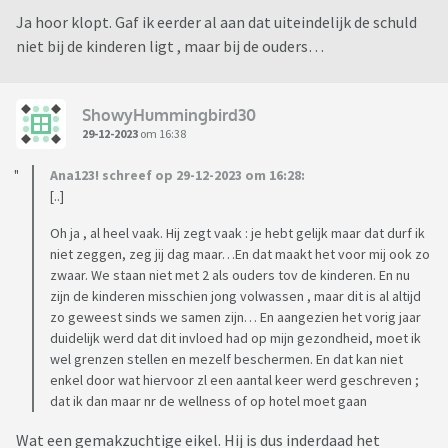
Ja hoor klopt. Gaf ik eerder al aan dat uiteindelijk de schuld
niet bij de kinderen ligt , maar bij de ouders…
ShowyHummingbird30
29-12-2023
om 16:38
Ana123! schreef op 29-12-2023 om 16:28:
[..]
Oh ja , al heel vaak. Hij zegt vaak : je hebt gelijk maar dat durf ik
niet zeggen, zeg jij dag maar…En dat maakt het voor mij ook zo
zwaar. We staan niet met 2 als ouders tov de kinderen. En nu
zijn de kinderen misschien jong volwassen , maar dit is al altijd
zo geweest sinds we samen zijn… En aangezien het vorig jaar
duidelijk werd dat dit invloed had op mijn gezondheid, moet ik
wel grenzen stellen en mezelf beschermen. En dat kan niet
enkel door wat hiervoor zl een aantal keer werd geschreven ;
dat ik dan maar nr de wellness of op hotel moet gaan
Wat een gemakzuchtige eikel. Hij is dus inderdaad het