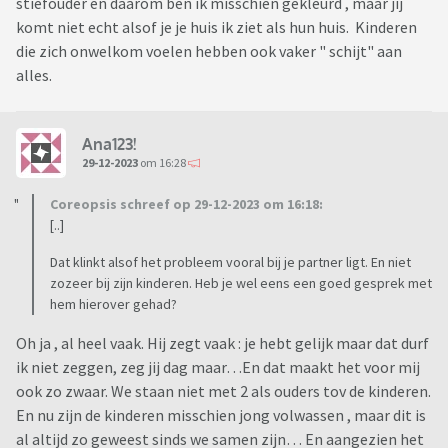
stiefouder en daarom ben ik misschien gekleurd , maar jij
komt niet echt alsof je je huis ik ziet als hun huis. Kinderen
die zich onwelkom voelen hebben ook vaker " schijt" aan
alles.
Ana123!
29-12-2023
om 16:28
Coreopsis schreef op 29-12-2023 om 16:18:
[..]
Dat klinkt alsof het probleem vooral bij je partner ligt. En niet
zozeer bij zijn kinderen. Heb je wel eens een goed gesprek met
hem hierover gehad?
Oh ja , al heel vaak. Hij zegt vaak : je hebt gelijk maar dat durf
ik niet zeggen, zeg jij dag maar…En dat maakt het voor mij
ook zo zwaar. We staan niet met 2 als ouders tov de kinderen.
En nu zijn de kinderen misschien jong volwassen , maar dit is
al altijd zo geweest sinds we samen zijn… En aangezien het