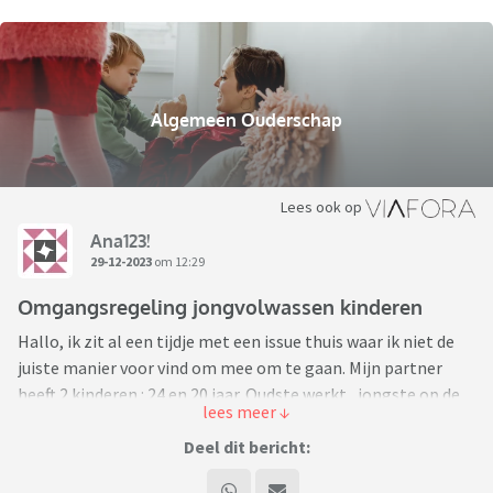
Algemeen Ouderschap
Lees ook op
Ana123!
29-12-2023
om 12:29
Omgangsregeling jongvolwassen kinderen
Hallo, ik zit al een tijdje met een issue thuis waar ik niet de
juiste manier voor vind om mee om te gaan. Mijn partner
heeft 2 kinderen : 24 en 20 jaar. Oudste werkt , jongste op de
hogeschool. Gezien de leeftijd van de kinderen willen wij de “
omgangsregeling “ aanpassen maar weten niet goed hoe dit
Deel dit bericht:
aan te pakken. Mijn partner heeft bang dat de kinderen zich