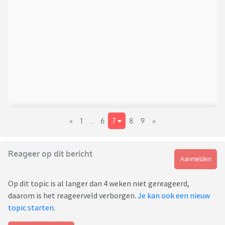
«
1
..
6
7
8
9
»
Reageer op dit bericht
Aanmelden
Op dit topic is al langer dan 4 weken niet gereageerd,
daarom is het reageerveld verborgen.
Je kan ook een nieuw
topic starten
.