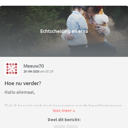
Echtscheiding en erna
Meeuw70
25-04-2025
om 07:29
Hoe nu verder?
Hallo allemaal,
Ook ik kan mij sinds kort toevoegen aan de bevolkingsgroep
van 'gescheiden ouder'.
Deel dit bericht:
Na 17 jaar relatie waarin we best wel wat hebben