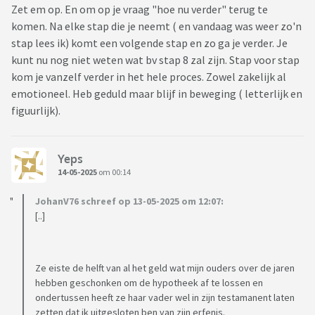
Zet em op. En om op je vraag "hoe nu verder" terug te
komen. Na elke stap die je neemt ( en vandaag was weer zo'n
stap lees ik) komt een volgende stap en zo ga je verder. Je
kunt nu nog niet weten wat bv stap 8 zal zijn. Stap voor stap
kom je vanzelf verder in het hele proces. Zowel zakelijk al
emotioneel. Heb geduld maar blijf in beweging ( letterlijk en
figuurlijk).
Yeps
14-05-2025
om 00:14
JohanV76 schreef op 13-05-2025 om 12:07:
[..]
Ze eiste de helft van al het geld wat mijn ouders over de jaren
hebben geschonken om de hypotheek af te lossen en
ondertussen heeft ze haar vader wel in zijn testamanent laten
zetten dat ik uitgesloten ben van zijn erfenis.