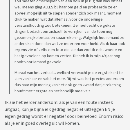
zou moeten omschrijven van een dolk in je rug dan was dit het
wel. Ineens ging ALLES bij haar om geld en probeerde ze er
zoveel mogelijk uit te slepen zonder zich ook maar 1 moment
druk te maken wat dat allemaal voor de onderlinge
verstandhouding zou betekenen. Ze heeft echt de gekste
dingen bedacht om zichzelf te verrijken van de toen nog
gezamenlijke betaal en spaarrekening. Walgelijk hoe iemand zo
anders kan doen dan wat ze iedereen voor hield. Als ik haar ook
ergens zie of zelfs een foto oid zie dan voel ik echt woede en
haatgevoelens op komen zetten. Dit heb ik in mijn 49 jaar nog
nooit voor iemand gevoeld.
Moraal van het verhaal... wellicht verwacht je de ergste kant te
zien van haar en valt het mee. Bij mij was het precies andersom
dus naar mijn mening kan het ook geen kwaad dat je rekening
houdt met t ergste en het hopelijk mee valt.
Ik zie het eerder andersom: als je van een foute insteek
uitgaat, kun je bijna elk gedrag negatief uitleggen EN je
eigen gedrag wordt er negatief door beïnvloed. Enorm risico
als je er in goed overleg uit wil komen.