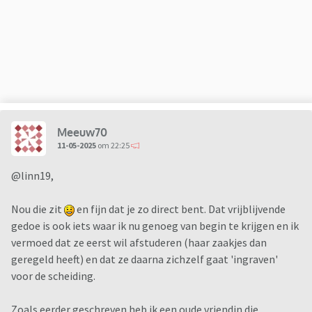
Ze wil met hem verder, onze relatie liep al slecht door alle
gebeurtenissen van de afgelopen 10 jaar, en het afgelopen
jaar ging het eigenlijk steeds meer bergafwaards en ik kon er
niets tegen doen.
Afgelopen winter heb ook ik een beetje de moed opgegeven,
kwam er niet meer doorheen, en dat heeft zeker bijgedragen
aan de huidige situatie, stom van mij maar ik had echt het
Meeuw70
idee dat we na haar afstuderen eindelijk tijd voor elkaar
11-05-2025
om 22:25
zouden kunnen hebben, onze zoon is inmiddels een stoere,
knappe puber dus dat zou wel goedkomen, dacht ik.
@linn19,
Maar ja, gisteren heb ik de moed volledig opgegeven en ben
Nou die zit
en fijn dat je zo direct bent. Dat vrijblijvende
nu op zoek naar een klein appartementje in onze buurt wat
gedoe is ook iets waar ik nu genoeg van begin te krijgen en ik
ik kan kopen.... Huis staat op haar naam en geen contract,
vermoed dat ze eerst wil afstuderen (haar zaakjes dan
mooi de sjaak dus maar heb nog wel mijn eergevoel.
geregeld heeft) en dat ze daarna zichzelf gaat 'ingraven'
voor de scheiding.
En dan.... Hoe nu verder met 55 jaar, een gebroken hart en al
mijn minpunten?
Zoals eerder geschreven heb ik een oude vriendin die