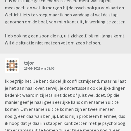
Dus dat stukje geschiedenis is een element wat bij mij
meespeelt en wat ik morgen bij de psych ook ga aankaarten.
Wellicht iets te vroeg maar ik heb vandaag al wel de stap
genomen om de boel, van mijn kant uit, in werking te zetten.
Heb ook nog een zoon die nu, uit zichzelf, bij mij langs komt.
Wil die situatie niet meteen vol om zeep helpen.
tsjor
13-05-2025
om 08:05
Ik begrijp het. Je bent duidelijk conflictmijdend, maar nu laat
je het aan haar over, terwijl je ondertussen ook lelijke dingen
bedenkt waarom zij iets niet doet of juist wel doet. Op die
manier geef je haar geen eerlijke kans om er samen uit te
komen. Om er samen uit te komen zijn er twee mensen
nodig, een daarvan ben jij. Dat is mijn probleem hiermee, dus
ik hoop dat je daarin stappen kunt zetten met je psycholoog.
Om er samen uit te komen zijn er twee mensen nodig, een