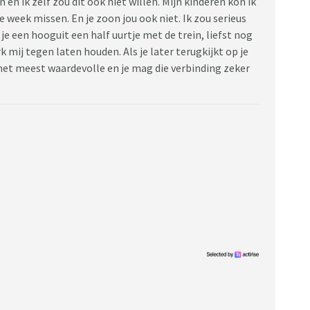
en ik zelf zou dit ook niet willen. Mijn kinderen kon ik
de week missen. En je zoon jou ook niet. Ik zou serieus
e een hooguit een half uurtje met de trein, liefst nog
 mij tegen laten houden. Als je later terugkijkt op je
n het meest waardevolle en je mag die verbinding zeker