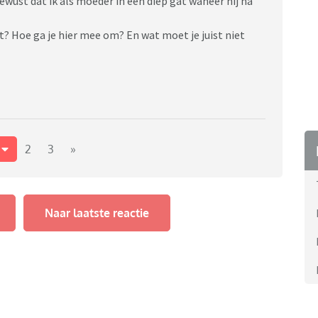
ewust dat ik als moeder in een diep gat waneer hij na
st? Hoe ga je hier mee om? En wat moet je juist niet
1
2
3
»
Naar laatste reactie