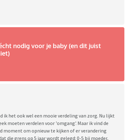
écht nodig voor je baby (en dit juist
iet)
nd ik het ook wel een mooie verdeling van zorg. Nu lijkt
eek moeten verdelen voor 'omgang'. Maar ik vind de
d moment om opnieuw te kijken of er verandering
dat die grens op 5 jaar wordt gelegd: 0-5 bij moeder,