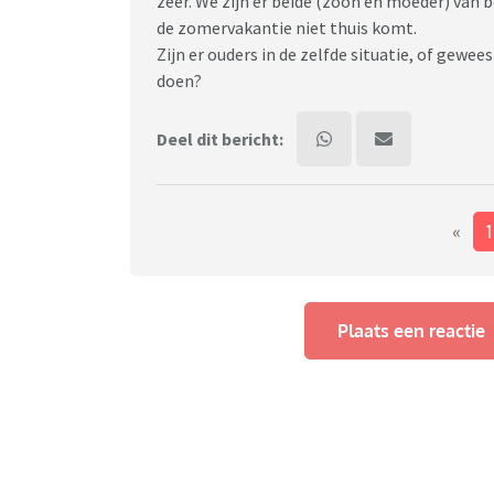
zeer. We zijn er beide (zoon en moeder) van b
de zomervakantie niet thuis komt.
Zijn er ouders in de zelfde situatie, of gewee
doen?
Deel dit bericht:
«
Plaats een reactie