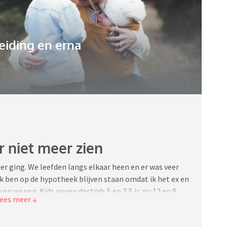
eiding en erna
 niet meer zien
r ging. We leefden langs elkaar heen en er was veer
n ik ben op de hypotheek blijven staan omdat ik het ex en
en wonen. Kids waren destijds 5 en 2,5 jr, nu 12 en 9.
co-ouderschap. Ik heb de kids in hun omgeving op
de omgeving wilde laten omdat er al zoveel zou