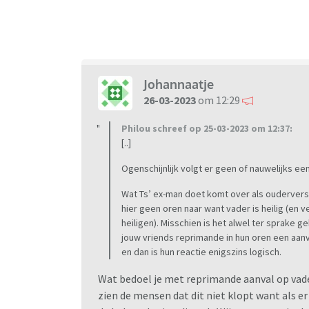
hoefde te kopen. Ik ging deze weer ophalen 
Tijdens deze avond werd mij verteld dat mijn
hebben geduwd. Ze wilde dat ik de relatie z
ik samen met mijn vriend mijn ex om hierover
hebben we gedaan met de jongens erbij. Tijde
Johannaatje
werd mijn vriend wel zwart gemaakt door ex. H
26-03-2023
om 12:29
zoon verzonnen om mee te kunnen praten, dit
vuur gooien omdat het met vriend en kids 
Philou schreef op 25-03-2023 om 12:37:
zoon vriend en ex moedigde hem aan en com
[..]
Ogenschijnlijk volgt er geen of nauwelijks ee
Sindsdien kan vriend niks meer goed doen, ze
belachelijk gemaakt. Zoon is flink aan het pu
Wat Ts’ ex-man doet komt over als ouderverst
het niet als zoon mij uitscheld en spreekt hem
hier geen oren naar want vader is heilig (en
Ex maakt denigrerende opmerkingen over vrien
heiligen). Misschien is het alwel ter sprake g
jouw vriends reprimande in hun oren een aanv
escalatie. Zoon was heel brutaal en schold mij
en dan is hun reactie enigszins logisch.
de telefoon van zoon afgepakt, waarop zoon 
zoon in de bank gezet ( geduwd). Zoon kwam 
Wat bedoel je met reprimande aanval op vade
geduwd en aan zijn haar heeft getrokken. Vrie
zien de mensen dat dit niet klopt want als er 
Ben hier wel heel erg van geschrokken. Daar