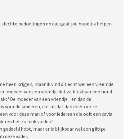
uwen meer in heeft. Ik sta nu dus te boek als de moeder
 kiest voor vriend. School zegt dat ik hier niks van moet
 zorgzame moeder die alles voor ze over heeft.
jn slechte bedoelingen en dat gaat jou hopelijk helpen.
 relatie beëindigen met vriend om mijn zoon en ex
 is mijn zoon gewoon heel brutaal en een echte puber.
ijd het gevoel dat ik buitenspel wordt gezet en dat ze
 alleen maar lang leve de lol is. Ik hoop dat jullie mij
ezorgde en radeloze mama
 me heen krijgen, maar ik vind dit echt wel een vreemde
 een moeder van een vriendje dat ze blijkbaar een hond
akt.' De moeder van een vriendje... en dan de
 is voor de kinderen, dat hij dat dan doet om ze
leen voor deze man of voor iedereen die ooit een cavia
deren het zo leuk vinden?
gedeeld hebt, maar er is blijkbaar wel een giftige
m deze vader.