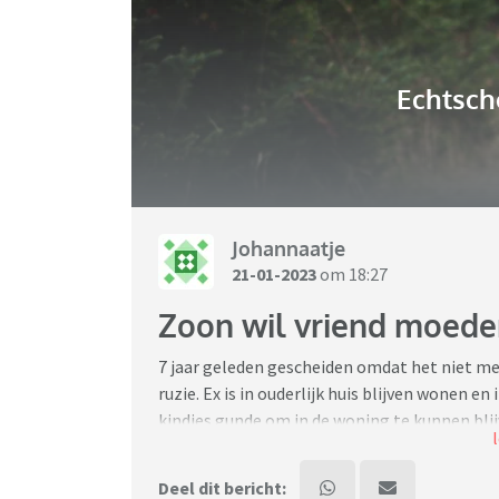
Echtsch
Johannaatje
21-01-2023
om 18:27
Zoon wil vriend moeder
7 jaar geleden gescheiden omdat het niet mee
ruzie. Ex is in ouderlijk huis blijven wonen e
kindjes gunde om in de woning te kunnen blijv
Huurwoning betrokken (10 min verderop) en 
school gelaten, omdat ik ze in hun vertrouw
Deel dit bericht: