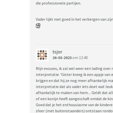
niet veilig zijn hier en dat hij er geen vertro
die professionele partijen.
die niet voor haar kinderen op komt en partij
aantrekken omdat ze mij kennen als lieve en
Vader lijkt niet goed in het verbergen van zi
Mijn gedachten gaan op en neer.. deze goede
tevreden te stellen? Maar aan de andere kant
Hulpverlening is ingeschakeld. Ik heb ook alt
een echte drie eenheid zijn en dat het bij papa
kunnen helpen. Alvast bedankt, een hele b
tsjor
26-03-2023
om 12:40
Mijn excuses, ik zal wel weer een lading over
interpretatie: 'Gister kreeg ik een appje van
krijgen en dat hij ze nog meer afhankelijk ma
interpretatie dat als vader iets doet wat leuk
afhankelijk te maken van hem.... Geldt dat al
of een konijn heeft aangeschaft omdat de kin
Goed dat je het enthousiasme van de kinderen 
sfeer (met buitenstaanders) ontstaan rondo