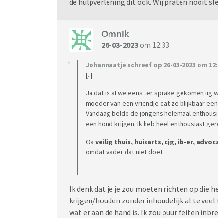
de hulpverlening dit ook. Wij praten nooit sl
ging de dagen erna gewoon goed. Vriend heef
aan de hand totdat zoons naar vader gingen. 
zien en terug zou komen als ik vriend het hu
Omnik
met de kinderen erbij en niemand vindt het 
26-03-2023
om 12:33
scheld vriend vooralles uit en ex zegt dat dit
Johannaatje schreef op 26-03-2023 om 12:
respect. Kids zijn nu bij vader en ik zie ze al
[..]
is. Jongste zoon heeft op school gehuild en m
steek laten.
Ja dat is al weleens ter sprake gekomen iig 
moeder van een vriendje dat ze blijkbaar een 
Ik heb de school gesproken om te vragen of z
Vandaag belde de jongens helemaal enthousia
een hond krijgen. Ik heb heel enthousiast ge
nooit iets gemerkt. Veilig Thuis ( had mijn 
dat mijn vriend zoon geduwd zou hebben). Vei
Oa
veilig thuis, huisarts, cjg, ib-er, advoc
omdat vader vriend niet accepteert. Vriend is 
omdat vader dat niet doet.
staan op 1 en doe alles voor hun, heb het ze
wil de kinderen inpalmen er is nog veel meer 
kinderen het hier leuker hebben en hij de jong
Ik denk dat je je zou moeten richten op die h
te komen en hulp te krijgen. Het is verder alti
krijgen/houden zonder inhoudelijk al te veel 
corrigerende tik oid zou ik nooit goedkeuren.
wat er aan de hand is. Ik zou puur feiten inbr