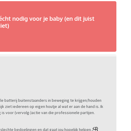
écht nodig voor je baby (en dit juist
iet)
ele batterij buitenstaanders in beweging te krijgen/houden
ijk ziet iedereen op eigen houtje al wat er aan de hand is. Ik
is voor (vervolg-)actie van die professionele partijen.
n slechte bedoelingen en dat gaat jou hopelijk helpen.