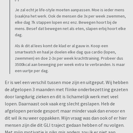
Je zal echt je life-style moeten aanpassen. Moe is ieder mens
(vaak)na het werk. Ook de mensen die 3x per week zwemmen,
elke dag 7k stappen lopen enz enz. Bewegen hoort bij de
mens. Besef dat bewegen net als eten, slapen erbij hoort elke
dag.
Als ik dit al lees komt de klad er al gauw in. Koop een
smartwatch en haal je doelen elke dag qua cardio (lopen,
zwemmen) en doe 2-3x per week krachttraining. Probeer dus
3500kcal aan beweging per week extra te verbranden. Is maar
een uurtje per dag.
Er is wel een verschil tussen moe zijn en uitgeput. Wij hebben
de afgelopen 3 maanden met flinke onderbezetting gezeten
door langdurig zieken en dit is lichamelijk werk met veel
lopen. Daarnaast ook vaak erg slecht geslapen. Heb de
afgelopen periode gesport maar minder vaak dan ervoor en
dit wil ik nu weer oppakken. Mijn vraag was dan ook of er hier
mensen zijn die dit GLI traject gedaan hebben of nu volgen.
Met mijn motivatie is niks mis anders zou ik er niet aan