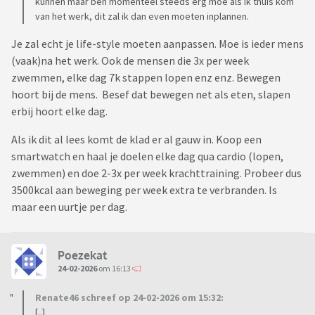
kunnen maar ben momenteel steeds erg moe als ik thuis kom
van het werk, dit zal ik dan even moeten inplannen.
Je zal echt je life-style moeten aanpassen. Moe is ieder mens
(vaak)na het werk. Ook de mensen die 3x per week
zwemmen, elke dag 7k stappen lopen enz enz. Bewegen
hoort bij de mens. Besef dat bewegen net als eten, slapen
erbij hoort elke dag.
Als ik dit al lees komt de klad er al gauw in. Koop een
smartwatch en haal je doelen elke dag qua cardio (lopen,
zwemmen) en doe 2-3x per week krachttraining. Probeer dus
3500kcal aan beweging per week extra te verbranden. Is
maar een uurtje per dag.
Poezekat
24-02-2026
om 16:13
Renate46 schreef op 24-02-2026 om 15:32:
[..]