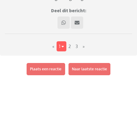
Deel dit bericht:
«
1
2
3
»
Plaats een reactie
Naar laatste reactie