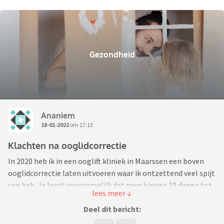
Gezondheid
Ananiem
18-01-2022
om 17:13
Klachten na ooglidcorrectie
In 2020 heb ik in een ooglift kliniek in Maarssen een boven
ooglidcorrectie laten uitvoeren waar ik ontzettend veel spijt
van heb. Je leest voornamelijk dat men binnen 10 dagen tot
14 weken weer toonbaar is, maar bij heel veel mensen duurt
het herstel maanden. Het had een subtiele correctie
Deel dit bericht:
moeten worden, maar ik vindt dat er teveel huid verwijderd is