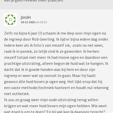
kan je geen reviews meer plaatsen
JimiH
20-12-2025
om 20:13
Zelfs na bijna 6 jaar (!) schaam ik me diep voor mijn ogen na
de ingreep door Rob Geerling. Ik lijd er bijna iedere dag onder.
Iedere keer als ik foto's van mezelf zie, zoals nu net weer,
raak ik in paniek, zo lelijk vind ik ze geworden. Ik herken
mezelf totaal niet meer. Ik had mooie ogen en daardoor een
prachtige uitstraling, alleen begon de huid wat te hangen. Ik
dacht dat ik in goede handen was bij hem en door zijn
ingreep er weer wat op vooruit te gaan. Maar hij haalt
gewoon álle huid boven je ogen weg. Het lijkt erop dat hij
een vaste methode/techniek hanteert en houdt nul rekening
met esthetiek.
Ik zou zo graag weer mijn oude uitstraling terug willen
krijgen en wat meer huid boven mijn ogen hebben. Wie weet
wat goed is om te doen? En bij wie kan ik daarvoor terecht?