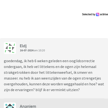
de operatiekamer. Je zal zien dat dit per arts een wereld van
verschil is.
Ik ben benieuwd naar andere ervaringen en ik hoop dat ik
met deze topic mensen kan behoeden voor een fout.
Natuurlijk zitten er aan alle operaties risico’s en iedereen
hersteld anders, maar doe grondig onderzoek.
Eldj
16-07-2024
om 10:20
goedendag, ik heb 6 weken geleden een ooglidcorrectie
ondergaan, ik heb vel littekens en de ogen zijn helemaal
strakgetrokken door het littekenweefsel, ik smeer en
masseer. nu heb ik aan weerszijden van de ogen strengetjes
overgehouden, kunnen deze worden weggehaald en hoe? wat
zijn de ervaringen? blijf ik er verminkt uitzien?
Ananiem