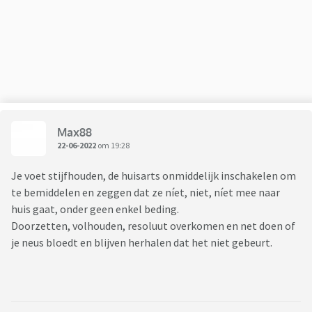
laten zitten, het is onmenselijk om mijn moeder naar
instelling te doen en daar te laten creeperen. Zelf
functioneer ik ook amper, ben constant aan het zoeken op
internet. Iemand nog enig idee.....
Max88
22-06-2022
om 19:28
Je voet stijfhouden, de huisarts onmiddelijk inschakelen om
te bemiddelen en zeggen dat ze níet, niet, níet mee naar
huis gaat, onder geen enkel beding.
Doorzetten, volhouden, resoluut overkomen en net doen of
je neus bloedt en blijven herhalen dat het niet gebeurt.