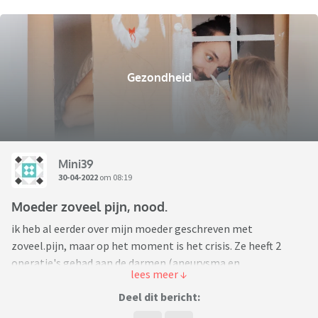
Gezondheid
Mini39
30-04-2022
om 08:19
Moeder zoveel pijn, nood.
ik heb al eerder over mijn moeder geschreven met
zoveel.pijn, maar op het moment is het crisis. Ze heeft 2
operatie's gehad aan de darmen (aneurysma en
verklevingen/kronkel). Waarschijnlijk lijkt het nu zo te zijn
dat alles teveel is geweest, ze pijn daarna heeft gekregen en
Deel dit bericht:
door stress nog meer pijn. Op het moment is het niet meer