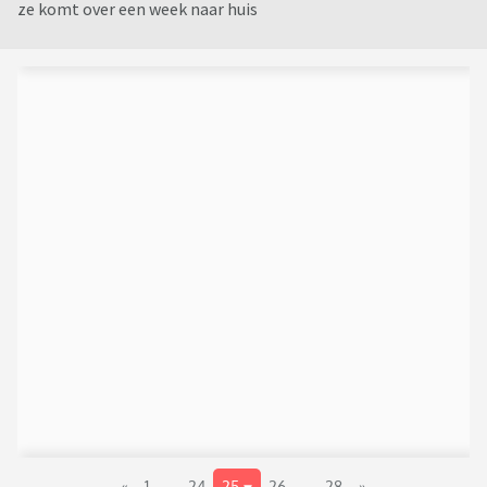
ze komt over een week naar huis
«
1
..
24
25
26
..
28
»