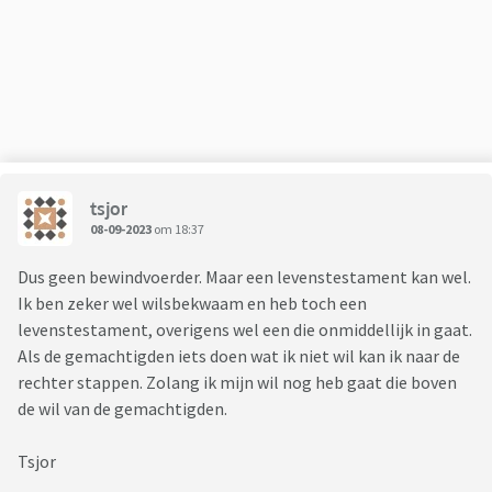
Prima als ze dat vindt, maar ze moet het ook steeds met een
superieur lachje inwrijven. En op alles wat ik voor mijn ouders
doe heeft ze commentaar, terwijl ze zelf helemaal niks doet
(behalve dus commentaar leveren).
Mijn ouders weten de helft nog niet, die zouden zich alleen
maar zorgen maken. Zij willen gewoon graag iedereen
gezellig bij elkaar en dat gun ik ze ook voor de jaren die ze
nog hebben. Maar ik sta inmiddels op ontploffen. Een
tsjor
discussie met mijn zus loopt steevast uit op een meewarig
08-09-2023
om 18:37
lachje van haar kant omdat ik het allemaal niet snap. Nee, zij
ZIET wat er gebeurt en ben een makke slaaf van het systeem
Dus geen bewindvoerder. Maar een levenstestament kan wel.
en zolang ik niet 'wakker word' heeft het ook geen zin om
Ik ben zeker wel wilsbekwaam en heb toch een
met mij te praten. Ze heeft een man die precies zo denkt.
levenstestament, overigens wel een die onmiddellijk in gaat.
Mijn man staat gelukkig achter mij (hij doet nog meer voor
Als de gemachtigden iets doen wat ik niet wil kan ik naar de
mijn ouders dan mijn zus).
rechter stappen. Zolang ik mijn wil nog heb gaat die boven
Herkent iemand dit soort gedoe en hoe ga/ging je er dan
de wil van de gemachtigden.
mee om? We hadden in coronatijd ook al discussies over
vaccineren en toen hebben we gewoon besloten het er niet
Tsjor
over te hebben. Maar dit autonoom/soeverein gedoe gaat