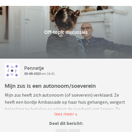
Off-topic discussies
Pennetje
03-09-2023
om 16:41
Mijn zus is een autonoom/soeverein
Mijn zus heeft zich autonoom (of soeverein) verklaard. Ze
heeft een bordje Ambassade op haar huis gehangen, weigert
belasting te betalen en erkent de overheid niet langer. Ze
denkt dat er een trustfonds van 1,5 miljoen op haar naam
staat bij de belastingdienst.
Deel dit bericht:
In principe heb ik er natuurlijk niks mee te maken wat zij