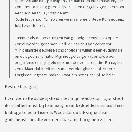
Tsjor: ’Als alle niet-gelovigen zich dan laten euthanaseren, dan
komt het toch nog goed. Blijven alleen de gelovigen over voor
een verpleeghuis, hospice etc.
Rode krullenbol: ’En zo zien we maar weer: "Jede Konsequenz
führt zum Teufel".
Jammer als de opvattingen van gelovige mensen zo op de
korrel worden genomen. Had ik niet van Tsjor verwacht.
Mijn bejaarde gelovige schoonouders willen geen euthanasie
en ook geen crematie. Mijn niet gelovige vader wilde een
begrafenis en mijn gelovige moeder een crematie. Prima, hun
keus. Maar dat heeft niets met verpleeghuizen of andere
zorginstellingen te maken. Raar om het er dan bij te halen.
Beste Flanagan,
Even voor alle duidelijkheid: met mijn reactie op Tsjor sloot
ik mij allerminst bij haar aan, maar bedoelde ik nu juist haar
bijdrage te bekritiseren. Weet dat ook ik vrijheid van
godsdienst - in alle vormen daarvan - hoog heb zitten.