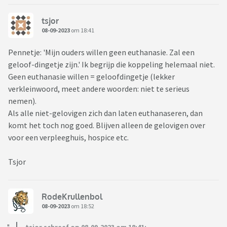
nog een stapje verder. Het is eigenlijk niet meer te
omzeilen...
tsjor
08-09-2023
om 18:41
Pennetje: 'Mijn ouders willen geen euthanasie. Zal een
geloof-dingetje zijn.' Ik begrijp die koppeling helemaal niet.
Geen euthanasie willen = geloofdingetje (lekker
verkleinwoord, meet andere woorden: niet te serieus
nemen).
Als alle niet-gelovigen zich dan laten euthanaseren, dan
komt het toch nog goed. Blijven alleen de gelovigen over
voor een verpleeghuis, hospice etc.
Tsjor
RodeKrullenbol
08-09-2023
om 18:52