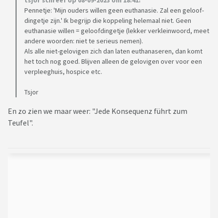
tsjor schreef op 08-09-2023 om 18:41:
Pennetje: 'Mijn ouders willen geen euthanasie. Zal een geloof-
dingetje zijn.' Ik begrijp die koppeling helemaal niet. Geen
euthanasie willen = geloofdingetje (lekker verkleinwoord, meet
andere woorden: niet te serieus nemen).
Als alle niet-gelovigen zich dan laten euthanaseren, dan komt
het toch nog goed. Blijven alleen de gelovigen over voor een
verpleeghuis, hospice etc.
Tsjor
En zo zien we maar weer: "Jede Konsequenz führt zum
Teufel".