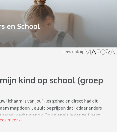
s en School
Lees ook op
mijn kind op school (groep
uw lichaam is van jou"-les gehad en direct had dit
chaam mag doen. Je zult begrijpen dat ik daar anders
 vind ik echt niet ok. Ook niet als je dat zelf hebt
eling was van de makers. Maar ze hebben blijkbaar erg
ld van de kinderen. Toevallig kwam ik het volledige