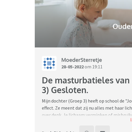
Ouder
MoederSterretje
28-05-2022
om 19:11
De masturbatieles van 
3) Gesloten.
Mijn dochter (Groep 3) heeft op school de "Jo
effect. Ze meent dat zij nu alles met haar li
over denk. Je lichaam verminken of misbruiken
besloten. Nou begrijp ik dat dit niet de bedo
weinig fantasie wat betreft de belevingswere