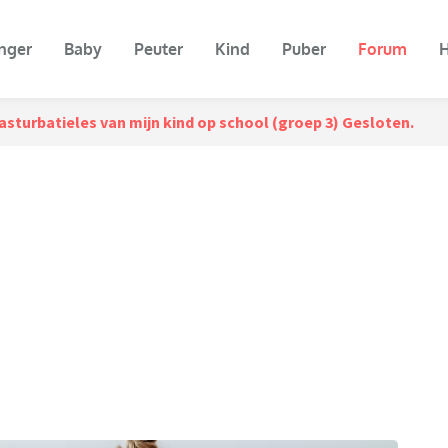
nger
Baby
Peuter
Kind
Puber
Forum
H
sturbatieles van mijn kind op school (groep 3) Gesloten.