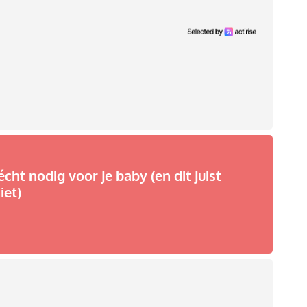
écht nodig voor je baby (en dit juist
iet)