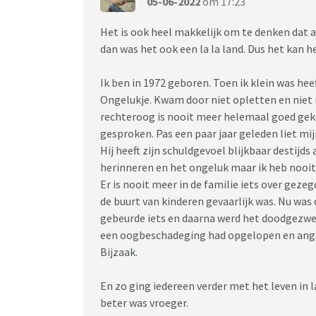
05-06-2022
om 17:23
Het is ook heel makkelijk om te denken dat a
dan was het ook een la la land. Dus het kan 
Ik ben in 1972 geboren. Toen ik klein was he
Ongelukje. Kwam door niet opletten en niet 
rechteroog is nooit meer helemaal goed gek
gesproken. Pas een paar jaar geleden liet mi
Hij heeft zijn schuldgevoel blijkbaar destijd
herinneren en het ongeluk maar ik heb nooit
Er is nooit meer in de familie iets over geze
de buurt van kinderen gevaarlijk was. Nu was 
gebeurde iets en daarna werd het doodgezwege
een oogbeschadeging had opgelopen en angst
Bijzaak.
En zo ging iedereen verder met het leven in
beter was vroeger.