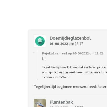
De meeste kinderen zijn echt niet met seks bez
nooit in aanraking komen met perverse figure
van een kind. Hoe zijn deze beelden, die nor
worden, plotseling te rechtvaardigen? Omdat
beelden net zo pervers als de beelden in de v
richting totale normloosheid is blijkbaar ie
Doemijdieglazenbol
in hebben.
05-06-2022
om 15:17
Ik weet dat ik, door dit onderwerp ter sprake
Pejeka1 schreef op 05-06-2022 om 13:02:
haren in strijk. Het groepje dat alle kritiek 
[..]
hoop op reacties van andere ouders en een e
Tegelijkertijd merk ik wel dat kinderen jonger
ook ouders zijn die gewoon goed onderwijs vo
ik snap het, er zijn veel meer invloeden en m
onderwerpen welke tijdens puberteit bespro
zenders op TV had.
vroege voorlichting, aan kleine kinderen in 
mening te ver.
Tegelijkertijd beginnen mensen steeds later
Plantenbak