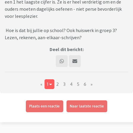
een 1 het laagste cijfer is. Ze is er heel verdrietig om en de
ouders moeten dagelijks oefenen - niet perse bevorderlijk
voor leesplezier.
Hoe is dat bij jullie op school? Ook huiswerk in groep 3?
Lezen, rekenen, aan-elkaar-schrijven?
Deel dit bericht:
«
1
2
3
4
5
6
»
Plaats een reactie
Naar laatste reactie