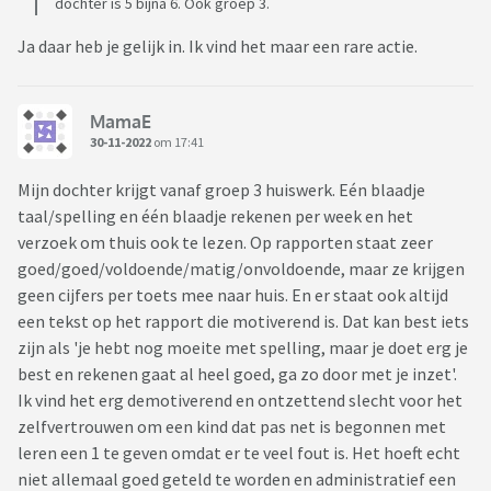
dochter is 5 bijna 6. Ook groep 3.
Ja daar heb je gelijk in. Ik vind het maar een rare actie.
MamaE
30-11-2022
om 17:41
Mijn dochter krijgt vanaf groep 3 huiswerk. Eén blaadje
taal/spelling en één blaadje rekenen per week en het
verzoek om thuis ook te lezen. Op rapporten staat zeer
goed/goed/voldoende/matig/onvoldoende, maar ze krijgen
geen cijfers per toets mee naar huis. En er staat ook altijd
een tekst op het rapport die motiverend is. Dat kan best iets
zijn als 'je hebt nog moeite met spelling, maar je doet erg je
best en rekenen gaat al heel goed, ga zo door met je inzet'.
Ik vind het erg demotiverend en ontzettend slecht voor het
zelfvertrouwen om een kind dat pas net is begonnen met
leren een 1 te geven omdat er te veel fout is. Het hoeft echt
niet allemaal goed geteld te worden en administratief een