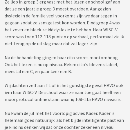
Ze liep in groep 3 erg vast met het lezen en school gaf aan
dat ze een jaartje groep 3 moest overdoen. Aangezien
dyslexie in de familie veel voorkomt zijn we daar tegen in
gegaan zodat ze zsm getest kon worden. Eind groep 4 was
het zover en bleek ze idd dyslexie te hebben. Haar WISC-V
score was toen 112. 118 punten op verbaal, performaal zie ik
niet terug op de uitslag maar dat zal lager zijn.
Na de behandeling gingen haar cito scores mooi omhoog.
Ook het lezen is nu op niveau. Reken cito's bleven stabiel,
meestal een C, en paar keer een B.
Wij dachten zelf aan TL of in het gunstigste geval HAVO ook
ivm haar WISC-V. De school waar ze naar toe gaat heeft een
mooi protocol online staan waar iq 108-115 HAVO niveau is.
Nu kwam de juf met het voorlopig advies Kader. Kader is
helemaal goed natuurlijk als het bij de intelligente past van
je kind nu denken wij dat onze dochter zeker een niveau