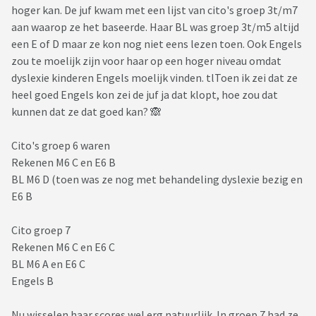
hoger kan. De juf kwam met een lijst van cito's groep 3t/m7
aan waarop ze het baseerde. Haar BL was groep 3t/m5 altijd
een E of D maar ze kon nog niet eens lezen toen. Ook Engels
zou te moelijk zijn voor haar op een hoger niveau omdat
dyslexie kinderen Engels moelijk vinden. tlToen ik zei dat ze
heel goed Engels kon zei de juf ja dat klopt, hoe zou dat
kunnen dat ze dat goed kan? 🙈
Cito's groep 6 waren
Rekenen M6 C en E6 B
BL M6 D (toen was ze nog met behandeling dyslexie bezig en
E6 B
Cito groep 7
Rekenen M6 C en E6 C
BL M6 A en E6 C
Engels B
Nu wisselen haar scores wel erg natuurlijk. In groep 7 had ze