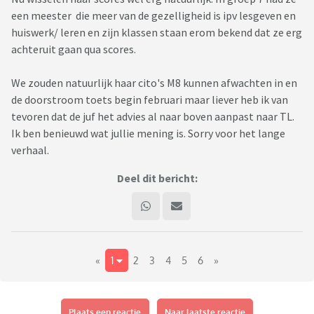
een meester die meer van de gezelligheid is ipv lesgeven en
huiswerk/ leren en zijn klassen staan erom bekend dat ze erg
achteruit gaan qua scores.
We zouden natuurlijk haar cito's M8 kunnen afwachten in en
de doorstroom toets begin februari maar liever heb ik van
tevoren dat de juf het advies al naar boven aanpast naar TL.
Ik ben benieuwd wat jullie mening is. Sorry voor het lange
verhaal.
Deel dit bericht:
«
1
2
3
4
5
6
»
Plaats een reactie
Naar laatste reactie