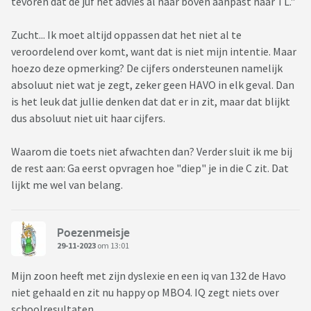
tevoren dat de juf het advies al naar boven aanpast naar TL."
Zucht... Ik moet altijd oppassen dat het niet al te
veroordelend over komt, want dat is niet mijn intentie. Maar
hoezo deze opmerking? De cijfers ondersteunen namelijk
absoluut niet wat je zegt, zeker geen HAVO in elk geval. Dan
is het leuk dat jullie denken dat dat er in zit, maar dat blijkt
dus absoluut niet uit haar cijfers.
Waarom die toets niet afwachten dan? Verder sluit ik me bij
de rest aan: Ga eerst opvragen hoe "diep" je in die C zit. Dat
lijkt me wel van belang.
Poezenmeisje
29-11-2023
om 13:01
Mijn zoon heeft met zijn dyslexie en een iq van 132 de Havo
niet gehaald en zit nu happy op MBO4. IQ zegt niets over
schoolresultaten.