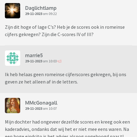
Daglichtlamp
29-11-2023
om 09:22
Zijn dit hoge of lage C's? Heb je de scores ook in romeinse
cijfers gekregen? Zijn die C-scores IV of III?
marrie5
29-11-2023
om 10:03
Ik heb helaas geen romeinse cijferscores gekregen, bij ons
geven ze het alleen af in de letters.
MMcGonagall
29-11-2023
om 10:07
Mijn dochter had ongeveer dezelfde scores en kreeg ook een
kaderadvies, ondanks dat wij het er niet mee eens waren. Na
een hoge eindcito is het advies alsnog opgehoogd naar tl.