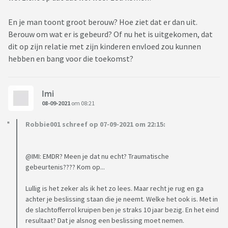
En je man toont groot berouw? Hoe ziet dat er dan uit.
Berouw om wat er is gebeurd? Of nu het is uitgekomen, dat
dit op zijn relatie met zijn kinderen envloed zou kunnen
hebben en bang voor die toekomst?
Imi
08-09-2021
om 08:21
Robbie001 schreef op 07-09-2021 om 22:15:
@IMI: EMDR? Meen je dat nu echt? Traumatische
gebeurtenis???? Kom op...
Lullig is het zeker als ik het zo lees. Maar recht je rug en ga
achter je beslissing staan die je neemt. Welke het ook is. Met in
de slachtofferrol kruipen ben je straks 10 jaar bezig. En het eind
resultaat? Dat je alsnog een beslissing moet nemen.