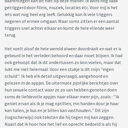
daarentegen kan dit niet op deze manier. Ik word nog vaak
getriggerd door films, muziek, locaties etc. Voor mij is het
iets wat nog heel erg leeft. Gelukkig kan ik vele triggers
negeren of ermee omgaan. Maar soms zitten er een aantal
triggers snel achter elkaar en komt de hele ellende weer
terug.
Het voelt alsof de hele wereld alweer doordraait en wat er is
gebeurd in het verleden behoord en daar moet blijven. Ik had
ook gehoopt dat ik dit ondertussen zo kon voelen, maar dat
lukt me niet helemaal. Voor een stukje is dit mijn ''eigen
schuld'': Ik heb elk detail uitgevraagd, aangehoord en
gelezen in de appjes. De uitermate pijnlijke berichtjes over
hun sexuele contact waar ze zo van hebben genoten doen
soms de liefdevolle appjes naar elkaar meer pijn, zoals : ''ik
geniet ervan als ik je mag optillen, mn handen door je haar
kan halen, je kus en je billen kan vasthouden..'' Dit zijn
(logischerwijs) ook teksten die hij tegen mij kan zeggen.
Naast dat ik hoor hoe het lief en oprecht bedoeld is als hij