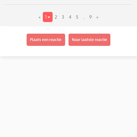
«
1
2
3
4
5
..
9
»
Plaats een reactie
Naar laatste reactie