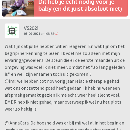
Dit heb je écht nodig voor je
baby (en dit juist absoluut niet)
VS2021
05-09-2021
om 08:58
Wat fijn dat jullie hebben willen reageren. En wat fijn om het
begrip/herkenning te lezen. Ik voel me zo alleen met mijn
ervaring/gevoelens. De steun die er de eerste maanden uit de
omgeving was voel ik niet meer, omdat het ''zo lang geleden
is'' en we ''zijn er samen toch uit gekomen''.
@Imi: we hebben tot nov vorig jaar relatie therapie gehad
wat ons ontzettend goed heeft gedaan. Ik heb nu weer een
afspraak gemaakt gezien ik me echt weer heel slecht voel.
EMDR heb ik niet gehad, maar overweeg ik wel nu het plots
weer zo heftig is.
@ AnnaCara: De boosheid was er bij mij wel al in het begin en
verdween op een gegeven moment naar de achtergrond. Ik