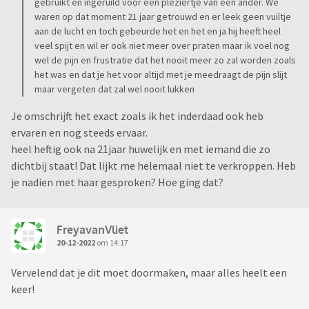
gebruikt en ingeruild voor een pleziertje van een ander. We
waren op dat moment 21 jaar getrouwd en er leek geen vuiltje
aan de lucht en toch gebeurde het en het en ja hij heeft heel
veel spijt en wil er ook niet meer over praten maar ik voel nog
wel de pijn en frustratie dat het nooit meer zo zal worden zoals
het was en dat je het voor altijd met je meedraagt de pijn slijt
maar vergeten dat zal wel nooit lukken
Je omschrijft het exact zoals ik het inderdaad ook heb
ervaren en nog steeds ervaar.
heel heftig ook na 21jaar huwelijk en met iemand die zo
dichtbij staat! Dat lijkt me helemaal niet te verkroppen. Heb
je nadien met haar gesproken? Hoe ging dat?
FreyavanVliet
20-12-2022
om 14:17
Vervelend dat je dit moet doormaken, maar alles heelt een
keer!