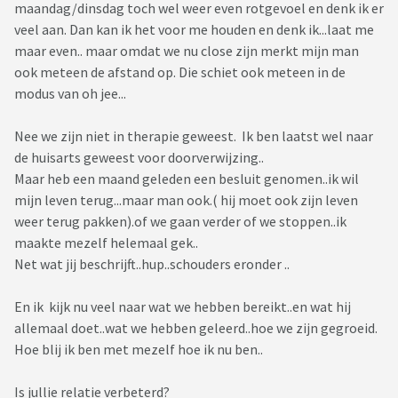
maandag/dinsdag toch wel weer even rotgevoel en denk ik er
veel aan. Dan kan ik het voor me houden en denk ik...laat me
maar even.. maar omdat we nu close zijn merkt mijn man
ook meteen de afstand op. Die schiet ook meteen in de
modus van oh jee...
Nee we zijn niet in therapie geweest. Ik ben laatst wel naar
de huisarts geweest voor doorverwijzing..
Maar heb een maand geleden een besluit genomen..ik wil
mijn leven terug...maar man ook.( hij moet ook zijn leven
weer terug pakken).of we gaan verder of we stoppen..ik
maakte mezelf helemaal gek..
Net wat jij beschrijft..hup..schouders eronder ..
En ik kijk nu veel naar wat we hebben bereikt..en wat hij
allemaal doet..wat we hebben geleerd..hoe we zijn gegroeid.
Hoe blij ik ben met mezelf hoe ik nu ben..
Is jullie relatie verbeterd?