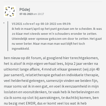
PGdeJ
07-01-2023
om 10:17
VS2021 schreef op 08-10-2022 om 09:39:
ik heb in maart/april op het punt gestaan om te scheiden. Ik was
zo klaar met steeds weer m’n schouders eronder te zetten.
Uiteindelijk weer opnieuw gekozen om door te zetten. Het gaat
nu weer beter. Maar man man man wat blijft het toch
ingewikkeld.
ben nieuw op dit forum, al googlend hier terechtgekomen,
het is alsof ik mijn eigen verhaal lees, bijna 2 jaar verder na
uitkomst lange affaire, 4 mnd uit elkaar geweest (wij zijn 40
jaar samen!), relatietherapie gehad en individuele therapie,
veel helderheid gekregen, samenzijn vinden we beiden fijn,
maar soms val ik in een gat, en voel ik eenzaamheid in mijn
loslaten en vooruitdenken, te vaak heb ik herbelevingen en
sla ik soms op slot bij aanrakingen, te duchtbij komen, ben
nu bezig met EMDR, dus er komt veel los wat ik heb