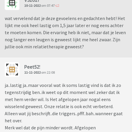
10-11-2022
om 07:47
wat vervelend dat je deze gevoelens en gedachten hebt! Het
lijkt me ook heel lastig om 1,5 jaar later er nog eens achter
te moeten komen. Die ervaring heb ik niet, maar dat je leven
nog langer een leugen is geweest lijkt me heel zwaar. Zijn
jullie ook min relatietherapie geweest?
Peet52!
11-11-2022
om 22:08
ja..lastig ja..maar vooral wat ik soms lastig vind is dat ik zo
tegenstrijdig ben..ik weet op dit moment wel zeker dat ik
met hem verder wil. Is Het afgelopen jaar nogal eens
wisselend geweest. Onze relatie is ook echt verbeterd.
Alleen wat jij beschrijft..die triggers..pfff..bah..wanneer gaat
het over.
Merk wel dat de pijn minder wordt. Afgelopen