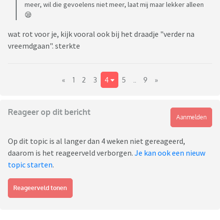
meer, wil die gevoelens niet meer, laat mij maar lekker alleen
😪
wat rot voor je, kijk vooral ook bij het draadje "verder na
vreemdgaan". sterkte
«
1
2
3
4
5
..
9
»
Reageer op dit bericht
Aanmelden
Op dit topic is al langer dan 4 weken niet gereageerd,
daarom is het reageerveld verborgen.
Je kan ook een nieuw
topic starten
.
Reageerveld tonen