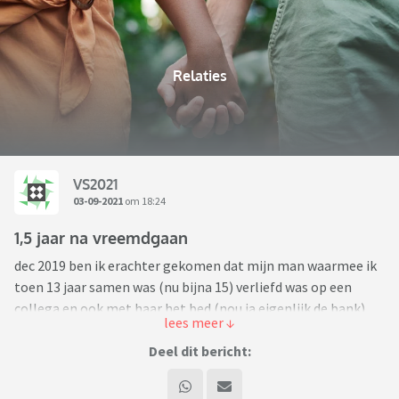
Relaties
VS2021
03-09-2021
om 18:24
1,5 jaar na vreemdgaan
dec 2019 ben ik erachter gekomen dat mijn man waarmee ik
toen 13 jaar samen was (nu bijna 15) verliefd was op een
collega en ook met haar het bed (nou ja eigenlijk de bank)
heeft gedeeld. Mijn wereld stortte in. Onze oudste was net 3
en onze jongste 4 maanden. Ik begreep niet hoe hij dit heeft
Deel dit bericht:
kunnen doen.