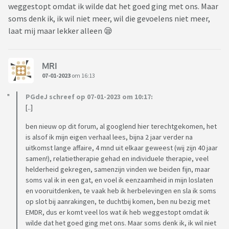
weggestopt omdat ik wilde dat het goed ging met ons. Maar
soms denk ik, ik wil niet meer, wil die gevoelens niet meer,
laat mij maar lekker alleen 😪
MRI
07-01-2023
om 16:13
PGdeJ schreef op 07-01-2023 om 10:17:
[..]
ben nieuw op dit forum, al googlend hier terechtgekomen, het
is alsof ik mijn eigen verhaal lees, bijna 2 jaar verder na
uitkomst lange affaire, 4 mnd uit elkaar geweest (wij zijn 40 jaar
samen!), relatietherapie gehad en individuele therapie, veel
helderheid gekregen, samenzijn vinden we beiden fijn, maar
soms val ik in een gat, en voel ik eenzaamheid in mijn loslaten
en vooruitdenken, te vaak heb ik herbelevingen en sla ik soms
op slot bij aanrakingen, te duchtbij komen, ben nu bezig met
EMDR, dus er komt veel los wat ik heb weggestopt omdat ik
wilde dat het goed ging met ons. Maar soms denk ik, ik wil niet