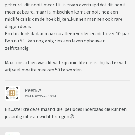
gebeurd...dit nooit meer..Hij is ervan overtuigd dat dit nooit
meer gebeurd..maar ja..misschien komt er ooit nog een
midlife crisis om de hoek kijken..kunnen mannen ook rare
dingen doen.
En dan denk ik..dan maar nu alleen verder..en niet over 10 jaar.
Ben nu 53...kan nog enigzins een leven opbouwen
zelfstandig.
Maar misschien was dit wel zijn mid life crisis.. hij had er wel
vrij veel moeite mee om 50 te worden.
Peet52!
29-11-2022
om 10:24
En....sterkte deze maand..die periodes inderdaad die kunnen
je aardig uit evenwicht brengen😘