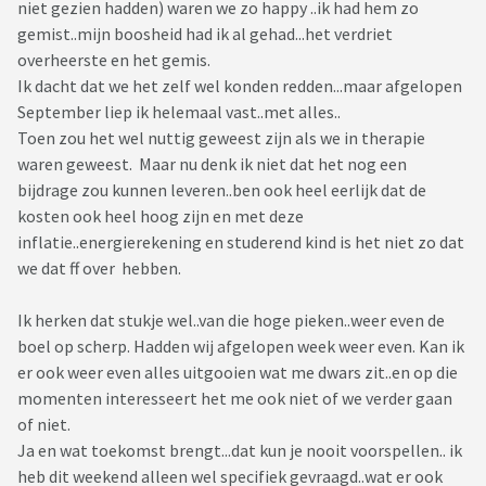
niet gezien hadden) waren we zo happy ..ik had hem zo
gemist..mijn boosheid had ik al gehad...het verdriet
overheerste en het gemis.
Ik dacht dat we het zelf wel konden redden...maar afgelopen
September liep ik helemaal vast..met alles..
Toen zou het wel nuttig geweest zijn als we in therapie
waren geweest. Maar nu denk ik niet dat het nog een
bijdrage zou kunnen leveren..ben ook heel eerlijk dat de
kosten ook heel hoog zijn en met deze
inflatie..energierekening en studerend kind is het niet zo dat
we dat ff over hebben.
Ik herken dat stukje wel..van die hoge pieken..weer even de
boel op scherp. Hadden wij afgelopen week weer even. Kan ik
er ook weer even alles uitgooien wat me dwars zit..en op die
momenten interesseert het me ook niet of we verder gaan
of niet.
Ja en wat toekomst brengt...dat kun je nooit voorspellen.. ik
heb dit weekend alleen wel specifiek gevraagd..wat er ook