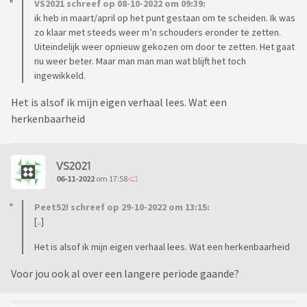
VS2021 schreef op 08-10-2022 om 09:39:
het tegen mij zegt, kan ik het tegelijkertijd niet altijd
ik heb in maart/april op het punt gestaan om te scheiden. Ik was
oprecht aanhoren en doet het zeer.
zo klaar met steeds weer m’n schouders eronder te zetten.
Uiteindelijk weer opnieuw gekozen om door te zetten. Het gaat
Ik vind het op de goede momenten fijn om te ervaren dat tijd
nu weer beter. Maar man man man wat blijft het toch
de wonden heelt. Tegelijkertijd vraag ik me af of dit
ingewikkeld.
daadwerkelijk zo is, of dat het het onvermogen van ons brein
Het is alsof ik mijn eigen verhaal lees. Wat een
is om alle details van elke situatie te onthouden. Oftewel
herkenbaarheid
vergeet ik niet gewoon 80% van alle ellende en voelt het
daarom alsof het beter is? Want als ik daadwerkelijk aan de
geschreven teksten en handelingen terug denk vraag ik me
VS2021
af hoe iemand zo iets kan doen als hij daadwerkelijk van zijn
06-11-2022
om 17:58
partner houdt.
Peet52! schreef op 29-10-2022 om 13:15:
Hoe lang duurt het voordat een mens hier echt overheen
[..]
komt? En kan je hier echt 100% overheen komen?
Het is alsof ik mijn eigen verhaal lees. Wat een herkenbaarheid
Voor jou ook al over een langere periode gaande?