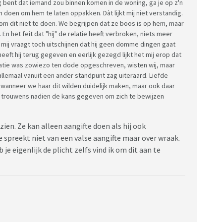
g bent dat iemand zou binnen komen in de woning, ga je op z'n
n doen om hem te laten oppakken. Dàt lijkt mij niet verstandig.
m dit niet te doen. We begrijpen dat ze boos is op hem, maar
En het feit dat "hij" de relatie heeft verbroken, niets meer
t mij vraagt toch uitschijnen dat hij geen domme dingen gaat
heeft hij terug gegeven en eerlijk gezegd lijkt het mij erop dat
relatie was zowiezo ten dode opgeschreven, wisten wij, maar
 allemaal vanuit een ander standpunt zag uiteraard. Liefde
wanneer we haar dit wilden duidelijk maken, maar ook daar
em trouwens nadien de kans gegeven om zich te bewijzen
 zien. Ze kan alleen aangifte doen als hij ook
e spreekt niet van een valse aangifte maar over wraak.
je eigenlijk de plicht zelfs vind ik om dit aan te