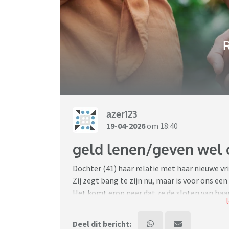
R
azer123
19-04-2026
om 18:40
geld lenen/geven wel o
Dochter (41) haar relatie met haar nieuwe vri
Zij zegt bang te zijn nu, maar is voor ons een
Het komt erop neer dat ze de sloten van haa
buiten.
Omdat ze er financieel alleen voorstaat sind
Deel dit bericht: