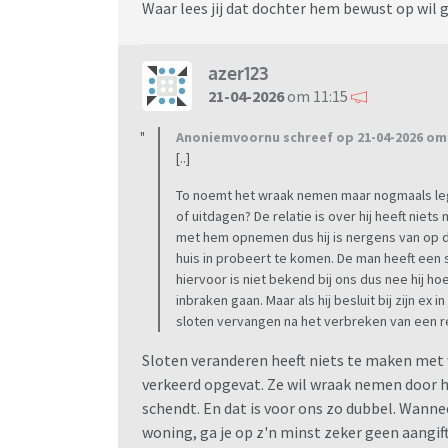
Waar lees jij dat dochter hem bewust op wil 
azer123
21-04-2026
om 11:15
Anoniemvoornu schreef op 21-04-2026 om 
[..]
To noemt het wraak nemen maar nogmaals le
of uitdagen? De relatie is over hij heeft niet
met hem opnemen dus hij is nergens van op de 
huis in probeert te komen. De man heeft een 
hiervoor is niet bekend bij ons dus nee hij h
inbraken gaan. Maar als hij besluit bij zijn ex i
sloten vervangen na het verbreken van een re
Sloten veranderen heeft niets te maken met 
verkeerd opgevat. Ze wil wraak nemen door h
schendt. En dat is voor ons zo dubbel. Wann
woning, ga je op z'n minst zeker geen aangif