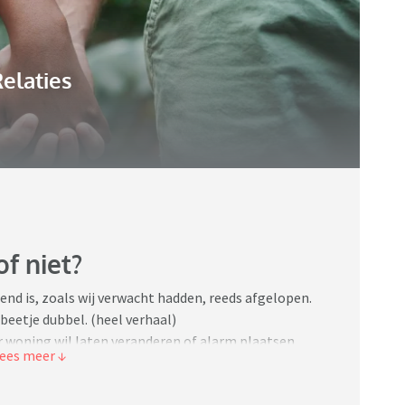
elaties
f niet?
end is, zoals wij verwacht hadden, reeds afgelopen.
 beetje dubbel. (heel verhaal)
r woning wil laten veranderen of alarm plaatsen
s haar scheiding met ex-man en vader van haar kind,