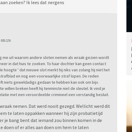
gaan zoeken? Ik lees dat nergens
08:19:
g me uit waarom andere sloten nemen als wraak gezien wordt
s meer in dat huis te zoeken. To haar dochter kan geen contact
hoogte ' dat nieuwe slot merkt hij niks van zolang hij niet het
strafblad en nog een voorwaarlijke straf lopen. De reden
oeft niets geweldadigs gedaan te hebben kan ook om bijv.
n te willen breken heeft hij tenminste niet de sleutel. Ik vind je
latie met een veroordeelde crimineel een verstandig besluit.
wraak nemen. Dat werd nooit gezegd. Wellicht werd dit
em te laten oppakken wanneer hij zijn probatietijd
eer je bang bent dat iemand zou binnen komen in de
te doen of er alles aan doen om hem te laten